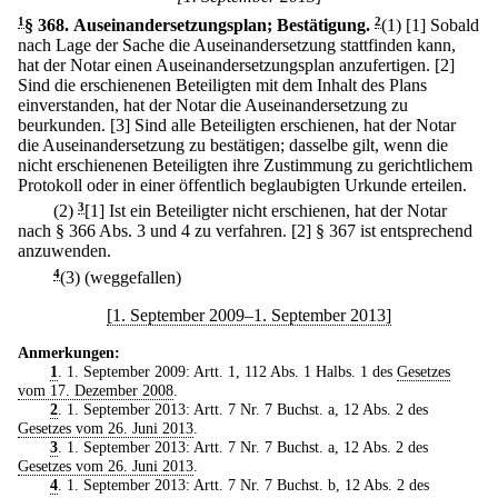
1
§ 368
.
Auseinandersetzungsplan; Bestätigung.
2
(1)
[1] Sobald
nach Lage der Sache die Auseinandersetzung stattfinden kann,
hat der Notar einen Auseinandersetzungsplan anzufertigen.
[2]
Sind die erschienenen Beteiligten mit dem Inhalt des Plans
einverstanden, hat der Notar die Auseinandersetzung zu
beurkunden.
[3] Sind alle Beteiligten erschienen, hat der Notar
die Auseinandersetzung zu bestätigen; dasselbe gilt, wenn die
nicht erschienenen Beteiligten ihre Zustimmung zu gerichtlichem
Protokoll oder in einer öffentlich beglaubigten Urkunde erteilen.
(2)
3
[1] Ist ein Beteiligter nicht erschienen, hat der Notar
nach § 366 Abs. 3 und 4 zu verfahren.
[2] § 367 ist entsprechend
anzuwenden.
4
(3) (weggefallen)
[1. September 2009–1. September 2013]
Anmerkungen:
1
. 1. September 2009: Artt. 1, 112 Abs. 1 Halbs. 1 des
Gesetzes
vom 17. Dezember 2008
.
2
. 1. September 2013: Artt. 7 Nr. 7 Buchst. a, 12 Abs. 2 des
Gesetzes vom 26. Juni 2013
.
3
. 1. September 2013: Artt. 7 Nr. 7 Buchst. a, 12 Abs. 2 des
Gesetzes vom 26. Juni 2013
.
4
. 1. September 2013: Artt. 7 Nr. 7 Buchst. b, 12 Abs. 2 des