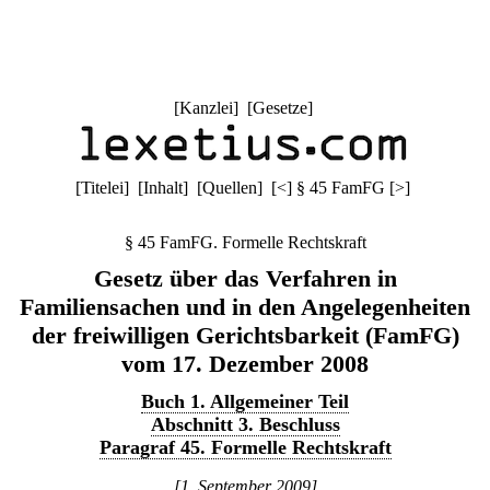
[
Kanzlei
] [
Gesetze
]
[
Titelei
] [
Inhalt
] [
Quellen
]
[
<
]
§ 45 FamFG
[
>
]
§ 45 FamFG. Formelle Rechtskraft
Gesetz über das Verfahren in
Familiensachen und in den Angelegenheiten
der freiwilligen Gerichtsbarkeit (FamFG)
vom 17. Dezember 2008
Buch 1. Allgemeiner Teil
Abschnitt 3. Beschluss
Paragraf 45. Formelle Rechtskraft
[1. September 2009]