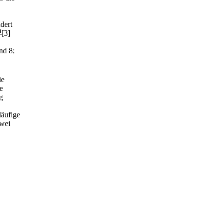
ndert
3
[3]
nd 8;
ie
e
g
läufige
zwei