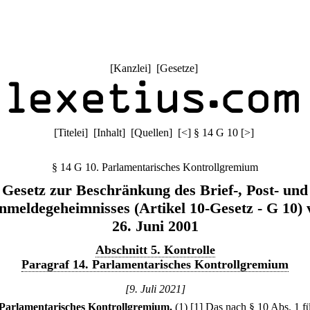
[
Kanzlei
] [
Gesetze
]
[
Titelei
] [
Inhalt
] [
Quellen
]
[
<
]
§ 14 G 10
[
>
]
§ 14 G 10. Parlamentarisches Kontrollgremium
Gesetz zur Beschränkung des Brief-, Post- und
nmeldegeheimnisses (Artikel 10-Gesetz - G 10)
26. Juni 2001
Abschnitt 5. Kontrolle
Paragraf 14. Parlamentarisches Kontrollgremium
[9. Juli 2021]
Parlamentarisches Kontrollgremium.
(1)
[1] Das nach § 10 Abs. 1 fü