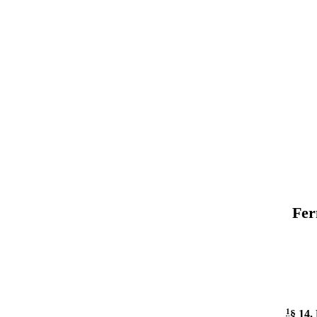
Fer
1
§ 14
.