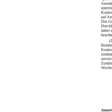
Anordn
unterr
Kontro
auf An
Das Gr
Durchf
dabei 
beacht
(
Bestim
Kontro
zustim
unverz
Zustim
Wochen
Anmer