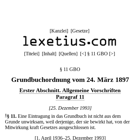
[
Kanzlei
] [
Gesetze
]
[
Titelei
] [
Inhalt
] [
Quellen
]
[
<
]
§ 11 GBO
[
>
]
§ 11 GBO
Grundbuchordnung vom 24. März 1897
Erster Abschnitt. Allgemeine Vorschriften
Paragraf 11
[25. Dezember 1993]
1
§ 11
.
Eine Eintragung in das Grundbuch ist nicht aus dem
Grunde unwirksam, weil derjenige, der sie bewirkt hat, von der
Mitwirkung kraft Gesetzes ausgeschlossen ist.
[1. April 1936–25. Dezember 1993]