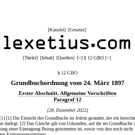
[
Kanzlei
] [
Gesetze
]
[
Titelei
] [
Inhalt
] [
Quellen
]
[
<
]
§ 12 GBO
[
>
]
§ 12 GBO
Grundbuchordnung vom 24. März 1897
Erster Abschnitt. Allgemeine Vorschriften
Paragraf 12
[28. Dezember 2022]
(1)
[1] Die Einsicht des Grundbuchs ist Jedem gestattet, der ein berecht
se darlegt.
[2] Das Gleiche gilt von Urkunden, auf die im Grundbuche 
ung einer Eintragung Bezug genommen ist, sowie von den noch nicht
gten Eintragungsanträgen.