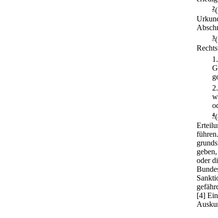
2
Urkund
Abschr
3
Rechts
1
G
g
2
w
od
4
Erteil
führen
grunds
geben,
oder d
Bundes
Sankti
gefähr
[4] Ei
Auskun