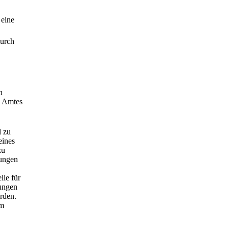
 eine
durch
n
s Amtes
l zu
eines
zu
lungen
lle für
hungen
rden.
em