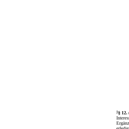
1
§ 12
.
Interes
Ergänz
erledi