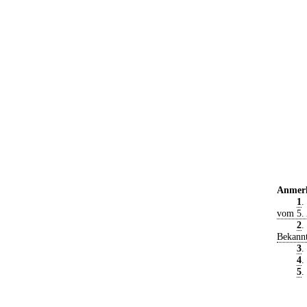
Anmer
1
.
vom 5.
2
.
Bekann
3
.
4
.
5
.