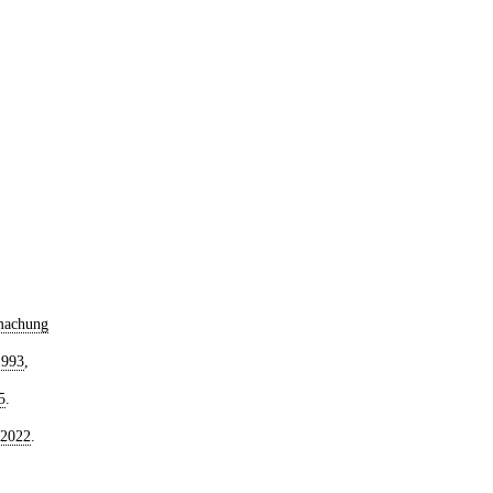
machung
1993
,
5
.
 2022
.