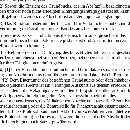
(2) Soweit die Einsicht des Grundbuchs, der im Abs[atz] 1 bezeichneten
en und der noch nicht erledigten Eintragungsanträge gestattet ist, kann
ift gefordert werden; die Abschrift ist auf Verlangen zu beglaubigen.
(3) Das Bundesministerium der Justiz und für Verbraucherschutz kann 
verordnung mit Zustimmung des Bundesrates bestimmen, dass
.
über die Absätze 1 und 2 hinaus die Einsicht in sonstige sich auf das
rundbuch beziehende Dokumente gestattet ist und Abschriften hiervon
efordert werden können;
.
bei Behörden von der Darlegung des berechtigten Interesses abgesehe
erden kann, ebenso bei solchen Personen, bei denen es auf Grund ihre
er ihrer Tätigkeit gerechtfertigt ist.
(4)
[1] Über Einsichten in Grundbücher und Grundakten sowie über die
ung von Abschriften aus Grundbüchern und Grundakten ist ein Protokol
.
5
[2] Dem Eigentümer des betroffenen Grundstücks oder dem Inhaber 
tücksgleichen Rechts ist auf Verlangen Auskunft aus diesem Protokoll 
 es sei denn, die Bekanntgabe würde den Erfolg strafrechtlicher Ermitt
ie Aufgabenwahrnehmung einer Verfassungsschutzbehörde, des
nachrichtendienstes, des Militärischen Abschirmdienstes, der Zentralste
onsdurchsetzung oder die Zentralstelle für Finanztransaktionsuntersuc
den.
[3] Das Protokoll kann nach Ablauf von zwei Jahren vernichtet we
ner Protokollierung bedarf es nicht, wenn die Einsicht oder Abschrift d
ftsberechtigten nach Satz 2 gewährt wird.