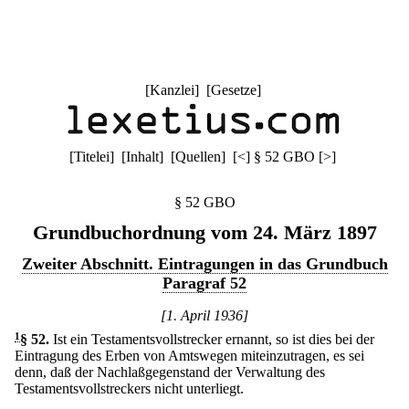
[
Kanzlei
] [
Gesetze
]
[
Titelei
] [
Inhalt
] [
Quellen
]
[
<
]
§ 52 GBO
[
>
]
§ 52 GBO
Grundbuchordnung vom 24. März 1897
Zweiter Abschnitt. Eintragungen in das Grundbuch
Paragraf 52
[1. April 1936]
1
§ 52
.
Ist ein Testamentsvollstrecker ernannt, so ist dies bei der
Eintragung des Erben von Amtswegen miteinzutragen, es sei
denn, daß der Nachlaßgegenstand der Verwaltung des
Testamentsvollstreckers nicht unterliegt.