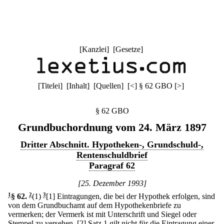
[
Kanzlei
] [
Gesetze
]
[
Titelei
] [
Inhalt
] [
Quellen
]
[
<
]
§ 62 GBO
[
>
]
§ 62 GBO
Grundbuchordnung vom 24. März 1897
Dritter Abschnitt. Hypotheken-, Grundschuld-,
Rentenschuldbrief
Paragraf 62
[25. Dezember 1993]
1
§ 62
.
2
(1)
3
[1] Eintragungen, die bei der Hypothek erfolgen, sind
von dem Grundbuchamt auf dem Hypothekenbriefe zu
vermerken; der Vermerk ist mit Unterschrift und Siegel oder
Stempel zu versehen.
[2] Satz 1 gilt nicht für die Eintragung einer