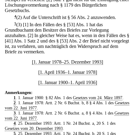
Löschungsvormerkung nach § 1179 des Bürgerlichen
Gesetzbuchs.
4
(2) Auf die Unterschrift ist § 56 Abs. 2 anzuwenden.
5
(3)
[1] In den Fällen des § [53] Abs. 1 hat das
Grundbuchamt den Besitzer des Briefes zur Vorlegung
anzuhalten.
[2] In gleicher Weise hat es, wenn in den Fällen des §
[41] Abs. 1 Satz 2 und des § [53] Abs. 2 der Brief nicht vorgelegt
ist, zu verfahren, um nachträglich den Widerspruch auf dem
Briefe zu vermerken.
[1. Januar 1978–25. Dezember 1993]
[1. April 1936–1. Januar 1978]
[1. Januar 1900–1. April 1936]
Anmerkungen:
1
. 1. Januar 1900: § 82 Abs. 1 des
Gesetzes vom 24. März 1897
.
2
. 1. Januar 1978: Artt. 2 Nr. 6 Buchst. b, 8 § 4 Abs. 1 des
Gesetzes
vom 22. Juni 1977
.
3
. 1. Januar 1978: Artt. 2 Nr. 6 Buchst. a, 8 § 4 Abs. 1 des
Gesetzes
vom 22. Juni 1977
.
4
. 25. Dezember 1993: Artt. 1 Nr. 24 Buchst. a, 20 S. 1 des
Gesetzes vom 20. Dezember 1993
.
5
. 25. Dezember 1993: Artt. 1 Nr. 24 Buchst. b, 20 S. 1 des