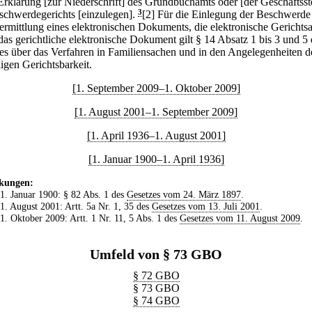
Erklärung [zur Niederschrift] des Grundbuchamts oder [der Geschäftsste
schwerdegerichts [einzulegen].
3
[2] Für die Einlegung der Beschwerde
ermittlung eines elektronischen Dokuments, die elektronische Gerichts
das gerichtliche elektronische Dokument gilt § 14 Absatz 1 bis 3 und 5 
es über das Verfahren in Familiensachen und in den Angelegenheiten d
ligen Gerichtsbarkeit.
[1. September 2009–1. Oktober 2009]
[1. August 2001–1. September 2009]
[1. April 1936–1. August 2001]
[1. Januar 1900–1. April 1936]
kungen:
 1. Januar 1900: § 82 Abs. 1 des
Gesetzes vom 24. März 1897
.
 1. August 2001: Artt. 5a Nr. 1, 35 des
Gesetzes vom 13. Juli 2001
.
 1. Oktober 2009: Artt. 1 Nr. 11, 5 Abs. 1 des
Gesetzes vom 11. August 2009
.
Umfeld von § 73 GBO
§ 72 GBO
§ 73 GBO
§ 74 GBO