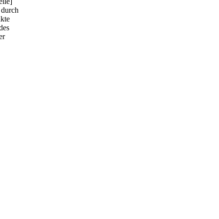
lle]
 durch
akte
des
er