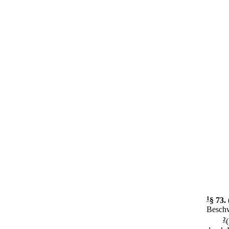
1
§ 73
.
Beschw
2