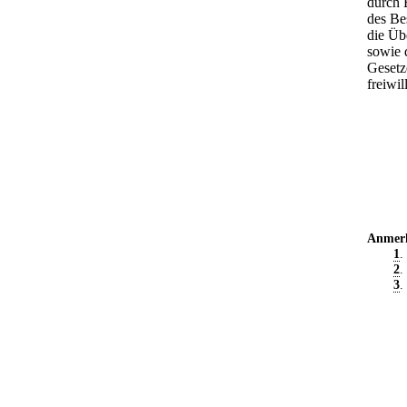
durch 
des Be
die Üb
sowie 
Gesetz
freiwil
Anmer
1
.
2
.
3
.