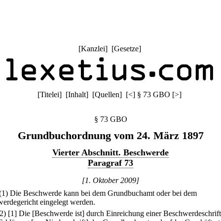
[
Kanzlei
] [
Gesetze
]
[
Titelei
] [
Inhalt
] [
Quellen
]
[
<
]
§ 73 GBO
[
>
]
§ 73 GBO
Grundbuchordnung vom 24. März 1897
Vierter Abschnitt. Beschwerde
Paragraf 73
[1. Oktober 2009]
(1) Die Beschwerde kann bei dem Grundbuchamt oder bei dem
erdegericht eingelegt werden.
(2)
[1] Die [Beschwerde ist] durch Einreichung einer Beschwerdeschrift