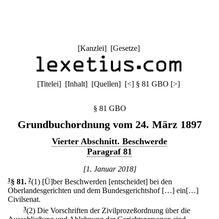
[
Kanzlei
] [
Gesetze
]
[
Titelei
] [
Inhalt
] [
Quellen
]
[
<
]
§ 81 GBO
[
>
]
§ 81 GBO
Grundbuchordnung vom 24. März 1897
Vierter Abschnitt. Beschwerde
Paragraf 81
[1. Januar 2018]
1
§ 81
.
2
(1) [Ü]ber Beschwerden [entscheidet] bei den
Oberlandesgerichten und dem Bundesgerichtshof […] ein[…]
Civilsenat.
3
(2) Die Vorschriften der Zivilprozeßordnung über die