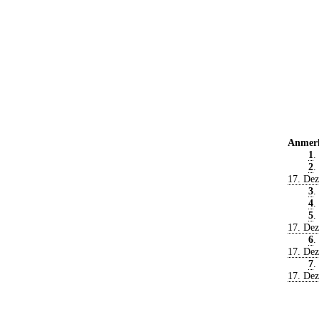
Anmer
1
.
2
.
17. De
3
.
4
.
5
.
17. De
6
.
17. De
7
.
17. De