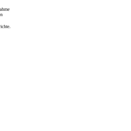
snahme
en
ichte.