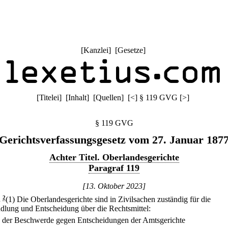
[
Kanzlei
] [
Gesetze
]
[
Titelei
] [
Inhalt
] [
Quellen
]
[
<
]
§ 119 GVG
[
>
]
§ 119 GVG
Gerichtsverfassungsgesetz vom 27. Januar 187
Achter Titel. Oberlandesgerichte
Paragraf 119
[13. Oktober 2023]
.
2
(1) Die Oberlandesgerichte sind in Zivilsachen zuständig für die
dlung und Entscheidung über die Rechtsmittel:
.
der Beschwerde gegen Entscheidungen der Amtsgerichte