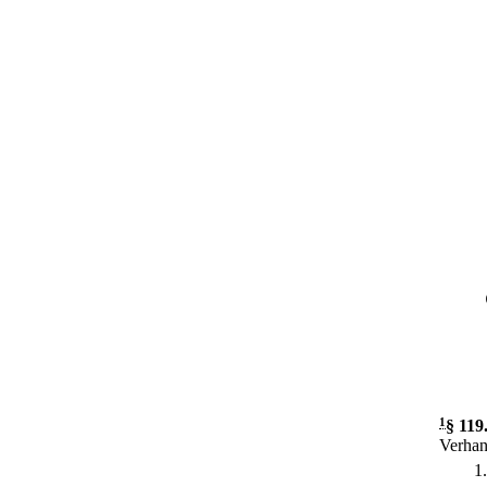
1
§ 119
Verhan
1