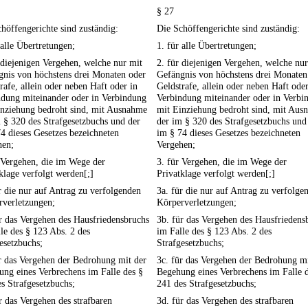
§ 27
höffengerichte sind zuständig:
Die Schöffengerichte sind zuständig:
 alle Übertretungen;
1. für alle Übertretungen;
 diejenigen Vergehen, welche nur mit
2. für diejenigen Vergehen, welche nur
gnis von höchstens drei Monaten oder
Gefängnis von höchstens drei Monaten
rafe, allein oder neben Haft oder in
Geldstrafe, allein oder neben Haft oder
ndung miteinander oder in Verbindung
Verbindung miteinander oder in Verbi
inziehung bedroht sind, mit Ausnahme
mit Einziehung bedroht sind, mit Aus
 § 320 des Strafgesetzbuchs und der
der im § 320 des Strafgesetzbuchs und
4 dieses Gesetzes bezeichneten
im § 74 dieses Gesetzes bezeichneten
hen;
Vergehen;
 Vergehen, die im Wege der
3. für Vergehen, die im Wege der
klage verfolgt werden[;]
Privatklage verfolgt werden[;]
r die nur auf Antrag zu verfolgenden
3a. für die nur auf Antrag zu verfolge
rverletzungen;
Körperverletzungen;
r das Vergehen des Hausfriedensbruchs
3b. für das Vergehen des Hausfriedens
le des § 123 Abs. 2 des
im Falle des § 123 Abs. 2 des
esetzbuchs;
Strafgesetzbuchs;
r das Vergehen der Bedrohung mit der
3c. für das Vergehen der Bedrohung mi
ng eines Verbrechens im Falle des §
Begehung eines Verbrechens im Falle 
s Strafgesetzbuchs;
241 des Strafgesetzbuchs;
r das Vergehen des strafbaren
3d. für das Vergehen des strafbaren