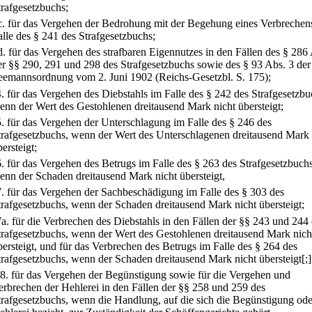
trafgesetzbuchs;
c.
für das Vergehen der Bedrohung mit der Begehung eines Verbrechen
alle des § 241 des Strafgesetzbuchs;
d.
für das Vergehen des strafbaren Eigennutzes in den Fällen des § 286 
er §§ 290, 291 und 298 des Strafgesetzbuchs sowie des § 93 Abs. 3 der
eemannsordnung vom 2. Juni 1902 (Reichs-Gesetzbl. S. 175);
4.
für das Vergehen des Diebstahls im Falle des § 242 des Strafgesetzbu
enn der Wert des Gestohlenen dreitausend Mark nicht übersteigt;
5.
für das Vergehen der Unterschlagung im Falle des § 246 des
trafgesetzbuchs, wenn der Wert des Unterschlagenen dreitausend Mark 
ersteigt;
6.
für das Vergehen des Betrugs im Falle des § 263 des Strafgesetzbuchs
enn der Schaden dreitausend Mark nicht übersteigt,
7.
für das Vergehen der Sachbeschädigung im Falle des § 303 des
trafgesetzbuchs, wenn der Schaden dreitausend Mark nicht übersteigt;
7a.
für die Verbrechen des Diebstahls in den Fällen der §§ 243 und 244
trafgesetzbuchs, wenn der Wert des Gestohlenen dreitausend Mark nich
bersteigt, und für das Verbrechen des Betrugs im Falle des § 264 des
trafgesetzbuchs, wenn der Schaden dreitausend Mark nicht übersteigt[;]
8.
für das Vergehen der Begünstigung sowie für die Vergehen und
erbrechen der Hehlerei in den Fällen der §§ 258 und 259 des
trafgesetzbuchs, wenn die Handlung, auf die sich die Begünstigung ode