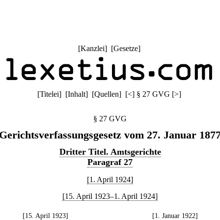
[
Kanzlei
] [
Gesetze
]
[
Titelei
] [
Inhalt
] [
Quellen
]
[
<
]
§ 27 GVG
[
>
]
§ 27 GVG
Gerichtsverfassungsgesetz vom 27. Januar 187
Dritter Titel. Amtsgerichte
Paragraf 27
[1. April 1924]
[15. April 1923–1. April 1924]
[15. April 1923]
[1. Januar 1922]