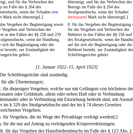
eigt, und für das Verbrechen des
übersteigt, und für das Verbrechen des
s im Falle des § 264 des
Betrugs im Falle des § 264 des
gesetzbuchs, wenn der Schaden
eine
Strafgesetzbuchs, wenn der Schaden
n
Mark nicht übersteigt[;]
dreitausend
Mark nicht übersteigt[;]
 das Vergehen der Begünstigung sowie
8. für das Vergehen der Begünstigung 
e Vergehen und Verbrechen der
für die Vergehen und Verbrechen der
ei in den Fällen der §§ 258 und 259
Hehlerei in den Fällen der §§ 258 und
rafgesetzbuchs, wenn die Handlung,
des Strafgesetzbuchs, wenn die Handl
e sich die Begünstigung oder die
auf die sich die Begünstigung oder die
ei bezieht, zur Zuständigkeit der
Hehlerei bezieht, zur Zuständigkeit de
engerichte gehört.
Schöffengerichte gehört.
[1. Januar 1922–15. April 1923]
Die Schöffengerichte sind zuständig:
.
für alle Übertretungen;
2.
für diejenigen Vergehen, welche nur mit Gefängnis von höchstens dre
onaten oder Geldstrafe, allein oder neben Haft oder in Verbindung
iteinander oder in Verbindung mit Einziehung bedroht sind, mit Ausn
er im § 320 des Strafgesetzbuchs und der im § 74 dieses Gesetzes
ezeichneten Vergehen;
3.
für Vergehen, die im Wege der Privatklage verfolgt werden[;]
a.
für die nur auf Antrag zu verfolgenden Körperverletzungen;
3b.
für das Vergehen des Hausfriedensbruchs im Falle des § 123 Abs. 2