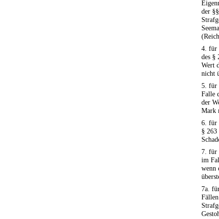
Eigenn
der §§
Strafg
Seema
(Reich
4. für
des § 
Wert 
nicht 
5. für
Falle 
der W
Mark n
6. für
§ 263 
Scha
7. für
im Fal
wenn 
überst
7a. fü
Fällen
Strafg
Gesto