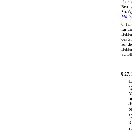
überst
Betrug
Straf
Millio
8. für
für di
Hehler
des St
auf di
Hehler
Schöff
1
§ 27
.
1
2
M
m
d
b
3
3
4