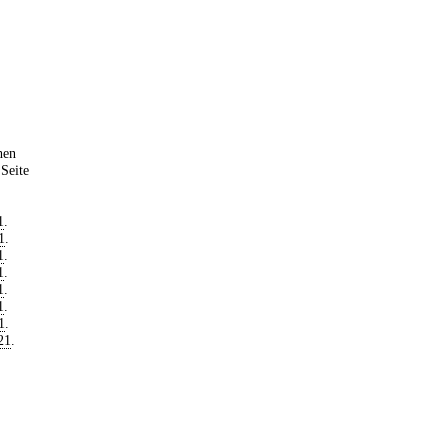
hen
Seite
1
.
1
.
1
.
1
.
1
.
1
.
1
.
21
.