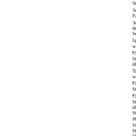
S
3
F
3
d
S
5
w
6
S
üb
7
w
8
S
9
S
ü
S
10
V
S