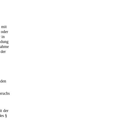
 mit
 oder
 in
ndung
nahme
 der
nden
bruchs
t der
des §