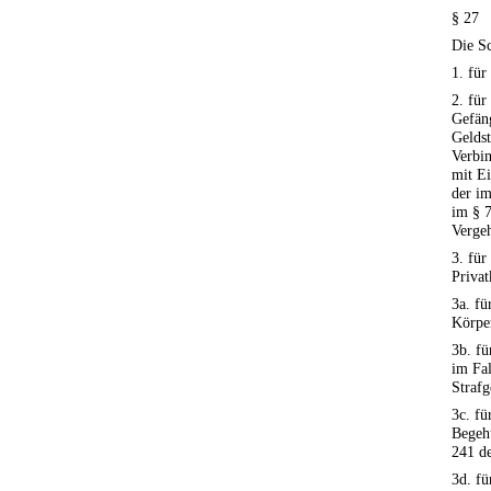
§ 27
Die Sc
1. für
2. für
Gefän
Geldst
Verbi
mit E
der im
im § 7
Verge
3. für
Privat
3a. fü
Körpe
3b. fü
im Fal
Strafg
3c. fü
Begehu
241 de
3d. fü