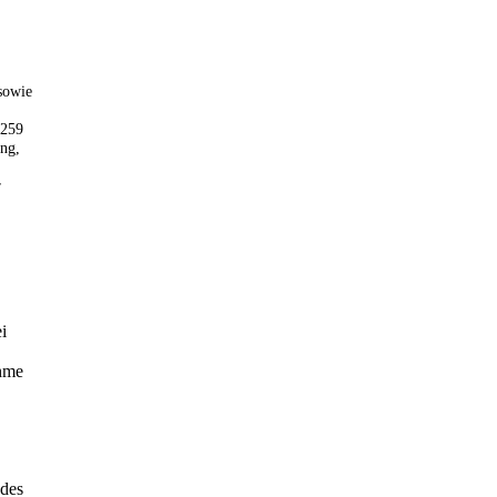
sowie
 259
ung,
r
i
ahme
 des