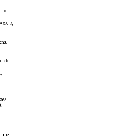
s im
Abs. 2,
chs,
nicht
,
 des
t
r die