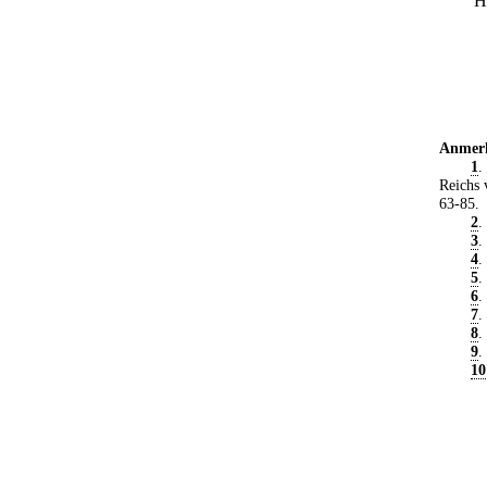
H
Anmer
1
.
Reichs 
63-85.
2
.
3
.
4
.
5
.
6
.
7
.
8
.
9
.
10