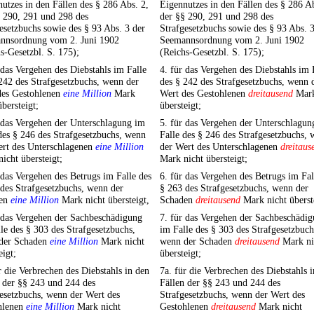
utzes in den Fällen des § 286 Abs. 2,
Eigennutzes in den Fällen des § 286 Ab
 290, 291 und 298 des
der §§ 290, 291 und 298 des
esetzbuchs sowie des § 93 Abs. 3 der
Strafgesetzbuchs sowie des § 93 Abs. 3
nnsordnung vom 2. Juni 1902
Seemannsordnung vom 2. Juni 1902
s-Gesetzbl. S. 175);
(Reichs-Gesetzbl. S. 175);
 das Vergehen des Diebstahls im Falle
4. für das Vergehen des Diebstahls im 
242 des Strafgesetzbuchs, wenn der
des § 242 des Strafgesetzbuchs, wenn 
des Gestohlenen
eine Million
Mark
Wert des Gestohlenen
dreitausend
Mark
übersteigt;
übersteigt;
 das Vergehen der Unterschlagung im
5. für das Vergehen der Unterschlagun
des § 246 des Strafgesetzbuchs, wenn
Falle des § 246 des Strafgesetzbuchs,
ert des Unterschlagenen
eine Million
der Wert des Unterschlagenen
dreitaus
icht übersteigt;
Mark nicht übersteigt;
 das Vergehen des Betrugs im Falle des
6. für das Vergehen des Betrugs im Fal
des Strafgesetzbuchs, wenn der
§ 263 des Strafgesetzbuchs, wenn der
den
eine Million
Mark nicht übersteigt,
Schaden
dreitausend
Mark nicht überst
 das Vergehen der Sachbeschädigung
7. für das Vergehen der Sachbeschädi
le des § 303 des Strafgesetzbuchs,
im Falle des § 303 des Strafgesetzbuch
der Schaden
eine Million
Mark nicht
wenn der Schaden
dreitausend
Mark ni
eigt;
übersteigt;
r die Verbrechen des Diebstahls in den
7a. für die Verbrechen des Diebstahls 
 der §§ 243 und 244 des
Fällen der §§ 243 und 244 des
esetzbuchs, wenn der Wert des
Strafgesetzbuchs, wenn der Wert des
hlenen
eine Million
Mark nicht
Gestohlenen
dreitausend
Mark nicht