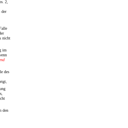
s. 2,
 der
Falle
der
 nicht
g im
 wenn
end
le des
eigt,
gung
s,
cht
in den