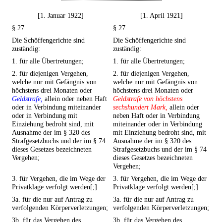
[1. Januar 1922]
[1. April 1921]
§ 27
§ 27
Die Schöffengerichte sind
Die Schöffengerichte sind
zuständig:
zuständig:
1. für alle Übertretungen;
1. für alle Übertretungen;
2. für diejenigen Vergehen,
2. für diejenigen Vergehen,
welche nur mit Gefängnis von
welche nur mit Gefängnis von
höchstens drei Monaten oder
höchstens drei Monaten oder
Geldstrafe,
allein oder neben Haft
Geldstrafe von höchstens
oder in Verbindung miteinander
sechshundert Mark,
allein oder
oder in Verbindung mit
neben Haft oder in Verbindung
Einziehung bedroht sind, mit
miteinander oder in Verbindung
Ausnahme der im § 320 des
mit Einziehung bedroht sind, mit
Strafgesetzbuchs und der im § 74
Ausnahme der im § 320 des
dieses Gesetzes bezeichneten
Strafgesetzbuchs und der im § 74
Vergehen;
dieses Gesetzes bezeichneten
Vergehen;
3. für Vergehen, die im Wege der
3. für Vergehen, die im Wege der
Privatklage verfolgt werden[;]
Privatklage verfolgt werden[;]
3a. für die nur auf Antrag zu
3a. für die nur auf Antrag zu
verfolgenden Körperverletzungen;
verfolgenden Körperverletzungen;
3b. für das Vergehen des
3b. für das Vergehen des