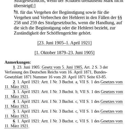
Strafgesetzbuchs, wenn der Schaden dreitausend Mark nicht
übersteigt[;]
9
8.
für das Vergehen der Begünstigung sowie für die
Vergehen und Verbrechen der Hehlerei in den Fällen der §§
258 und 259 des Strafgesetzbuchs, wenn die Handlung, auf
die sich die Begünstigung oder die Hehlerei bezieht, zur
Zuständigkeit der Schöffengerichte gehört.
[23. Juni 1905–1. April 1921]
[1. Oktober 1879–23. Juni 1905]
Anmerkungen:
1
. 23. Juni 1905:
Gesetz vom 5. Juni 1905
, Art. 2 S. 3 der
Verfassung des Deutschen Reichs vom 16. April 1871, Bundes-
Gesetzblatt 1871 Nummer 16 vom 20. April 1871 Seite 63-85.
2
. 1. April 1921: Artt. I Nr. 3 Buchst. a, VII S. 1 des
Gesetzes vom
11. März 1921
.
3
. 1. April 1921: Artt. I Nr. 3 Buchst. b, VII S. 1 des
Gesetzes vom
11. März 1921
.
4
. 1. April 1921: Artt. I Nr. 3 Buchst. c, VII S. 1 des
Gesetzes vom
11. März 1921
.
5
. 1. April 1921: Artt. I Nr. 3 Buchst. c, VII S. 1 des
Gesetzes vom
11. März 1921
.
6
. 1. April 1921: Artt. I Nr. 3 Buchst. c, VII S. 1 des
Gesetzes vom
11. März 1921
.