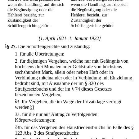
wenn die Handlung, auf die sich
wenn die Handlung, auf die sich
die Begünstigung oder die
die Begünstigung oder die
Hehlerei bezieht, zur
Hehlerei bezieht, zur
Zuständigkeit der
Zuständigkeit der
Schöffengerichte gehört.
Schöffengerichte gehört.
[1. April 1921–1. Januar 1922]
1
§ 27
.
Die Schöffengerichte sind zuständig:
1.
für alle Übertretungen;
2.
für diejenigen Vergehen, welche nur mit Gefängnis von
höchstens drei Monaten oder Geldstrafe von höchstens
sechshundert Mark, allein oder neben Haft oder in
Verbindung miteinander oder in Verbindung mit Einziehung
bedroht sind, mit Ausnahme der im § 320 des
Strafgesetzbuchs und der im § 74 dieses Gesetzes
bezeichneten Vergehen;
2
3.
für Vergehen, die im Wege der Privatklage verfolgt
werden[;]
3a.
für die nur auf Antrag zu verfolgenden
Körperverletzungen;
3
3b.
für das Vergehen des Hausfriedensbruchs im Falle des §
123 Abs. 2 des Strafgesetzbuchs;