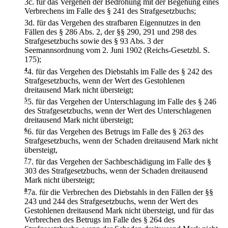
3c.
für das Vergehen der Bedrohung mit der Begehung eines
Verbrechens im Falle des § 241 des Strafgesetzbuchs;
3d.
für das Vergehen des strafbaren Eigennutzes in den
Fällen des § 286 Abs. 2, der §§ 290, 291 und 298 des
Strafgesetzbuchs sowie des § 93 Abs. 3 der
Seemannsordnung vom 2. Juni 1902 (Reichs-Gesetzbl. S.
175);
4
4.
für das Vergehen des Diebstahls im Falle des § 242 des
Strafgesetzbuchs, wenn der Wert des Gestohlenen
dreitausend Mark nicht übersteigt;
5
5.
für das Vergehen der Unterschlagung im Falle des § 246
des Strafgesetzbuchs, wenn der Wert des Unterschlagenen
dreitausend Mark nicht übersteigt;
6
6.
für das Vergehen des Betrugs im Falle des § 263 des
Strafgesetzbuchs, wenn der Schaden dreitausend Mark nicht
übersteigt,
7
7.
für das Vergehen der Sachbeschädigung im Falle des §
303 des Strafgesetzbuchs, wenn der Schaden dreitausend
Mark nicht übersteigt;
8
7a.
für die Verbrechen des Diebstahls in den Fällen der §§
243 und 244 des Strafgesetzbuchs, wenn der Wert des
Gestohlenen dreitausend Mark nicht übersteigt, und für das
Verbrechen des Betrugs im Falle des § 264 des