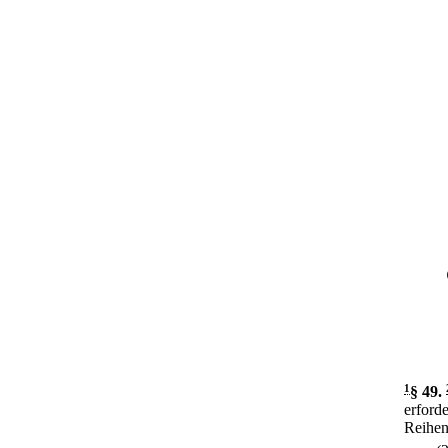
1
§ 49
.
erforde
Reihen