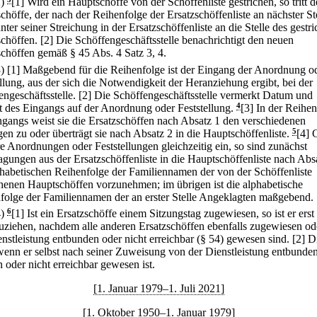
2)
[1] Wird ein Hauptschöffe von der Schöffenliste gestrichen, so tritt d
chöffe, der nach der Reihenfolge der Ersatzschöffenliste an nächster St
unter seiner Streichung in der Ersatzschöffenliste an die Stelle des gestr
chöffen.
[2] Die Schöffengeschäftsstelle benachrichtigt den neuen
chöffen gemäß § 45 Abs. 4 Satz 3, 4.
3)
[1] Maßgebend für die Reihenfolge ist der Eingang der Anordnung o
ellung, aus der sich die Notwendigkeit der Heranziehung ergibt, bei der
engeschäftsstelle.
[2] Die Schöffengeschäftsstelle vermerkt Datum und
t des Eingangs auf der Anordnung oder Feststellung.
4
[3] In der Reihe
ngangs weist sie die Ersatzschöffen nach Absatz 1 den verschiedenen
gen zu oder überträgt sie nach Absatz 2 in die Hauptschöffenliste.
5
[4] 
e Anordnungen oder Feststellungen gleichzeitig ein, so sind zunächst
agungen aus der Ersatzschöffenliste in die Hauptschöffenliste nach Absa
phabetischen Reihenfolge der Familiennamen der von der Schöffenliste
chenen Hauptschöffen vorzunehmen; im übrigen ist die alphabetische
folge der Familiennamen der an erster Stelle Angeklagten maßgebend.
4)
6
[1] Ist ein Ersatzschöffe einem Sitzungstag zugewiesen, so ist er erst
uziehen, nachdem alle anderen Ersatzschöffen ebenfalls zugewiesen od
enstleistung entbunden oder nicht erreichbar (§ 54) gewesen sind.
[2] Di
wenn er selbst nach seiner Zuweisung von der Dienstleistung entbunde
 oder nicht erreichbar gewesen ist.
[1. Januar 1979–1. Juli 2021]
[1. Oktober 1950–1. Januar 1979]