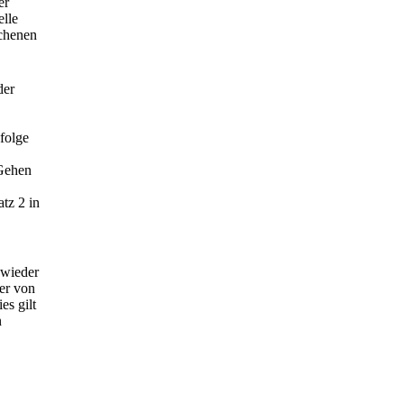
er
elle
ichenen
der
nfolge
Gehen
tz 2 in
 wieder
er von
es gilt
n