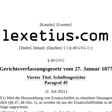
[
Kanzlei
] [
Gesetze
]
[
Titelei
] [
Inhalt
] [
Quellen
]
[
<
]
§ 49 GVG
[
>
]
§ 49 GVG
Gerichtsverfassungsgesetz vom 27. Januar 187
Vierter Titel. Schöffengerichte
Paragraf 49
[1. Juli 2021]
2
(1) Wird die Heranziehung von Ersatzschöffen zu einzelnen Sitzungen
rlich (§§ 47, 48 Abs. 1), so werden sie aus der Ersatzschöffenliste in d
folge zugewiesen.
3