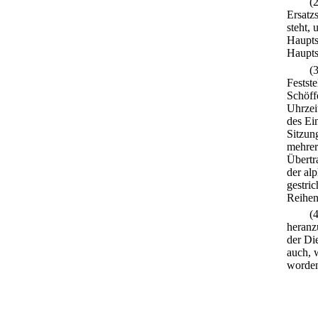
(
Ersatzs
steht, 
Haupts
Haupts
(
Festst
Schöff
Uhrzei
des Ei
Sitzun
mehrer
Übertr
der al
gestri
Reihen
(
heranz
der Di
auch, 
worden