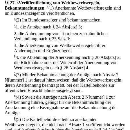
1
§ 27
.
2
Veröffentlichung von Wettbewerbsregeln,
Bekanntmachungen.
3
(1) Anerkannte Wettbewerbsregeln sind
im Bundesanzeiger zu veröffentlichen.
4
(2) Im Bundesanzeiger sind bekanntzumachen
5
1.
die Anträge nach § 24 Abs[atz] 3;
2.
die Anberaumung von Terminen zur mündlichen
Verhandlung nach § 25 Satz 3;
3.
die Anerkennung von Wettbewerbsregeln, ihrer
Änderungen und Ergänzungen;
6
4.
die Ablehnung der Anerkennung nach § 26 Abs[atz] 2,
die Rücknahme oder der Widerruf der Anerkennung von
Wettbewerbsregeln nach § 26 Abs[atz] 4.
7
(3) Mit der Bekanntmachung der Anträge nach Absatz 2
N[ummer] 1 ist darauf hinzuweisen, daß die Wettbewerbsregeln,
deren Anerkennung beantragt ist, bei der Kartellbehörde zur
öffentlichen Einsichtnahme ausgelegt sind.
8
(4) Soweit die Anträge nach Absatz 2 N[ummer] 1 zur
Anerkennung führen, genügt für die Bekanntmachung der
Anerkennung eine Bezugnahme auf die Bekanntmachung der
Anträge.
9
(5) Die Kartellbehörde erteilt zu anerkannten
Wettbewerbsregeln, die nicht nach Absatz 1 veröffentlicht worden
sind, auf Anfrage Auskunft über die Angaben nach § 24 Abs[atz]