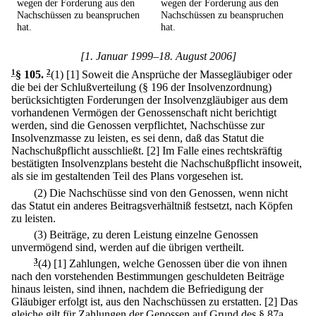
wegen der Forderung aus den
wegen der Forderung aus den
Nachschüssen zu beanspruchen
Nachschüssen zu beanspruchen
hat.
hat.
[1. Januar 1999–18. August 2006]
1
§ 105
.
2
(1)
[1] Soweit die Ansprüche der Massegläubiger oder
die bei der Schlußverteilung (§ 196 der Insolvenzordnung)
berücksichtigten Forderungen der Insolvenzgläubiger aus dem
vorhandenen Vermögen der Genossenschaft nicht berichtigt
werden, sind die Genossen verpflichtet, Nachschüsse zur
Insolvenzmasse zu leisten, es sei denn, daß das Statut die
Nachschußpflicht ausschließt.
[2] Im Falle eines rechtskräftig
bestätigten Insolvenzplans besteht die Nachschußpflicht insoweit,
als sie im gestaltenden Teil des Plans vorgesehen ist.
(2) Die Nachschüsse sind von den Genossen, wenn nicht
das Statut ein anderes Beitragsverhältniß festsetzt, nach Köpfen
zu leisten.
(3) Beiträge, zu deren Leistung einzelne Genossen
unvermögend sind, werden auf die übrigen vertheilt.
3
(4)
[1] Zahlungen, welche Genossen über die von ihnen
nach den vorstehenden Bestimmungen geschuldeten Beiträge
hinaus leisten, sind ihnen, nachdem die Befriedigung der
Gläubiger erfolgt ist, aus den Nachschüssen zu erstatten.
[2] Das
gleiche gilt für Zahlungen der Genossen auf Grund des § 87a