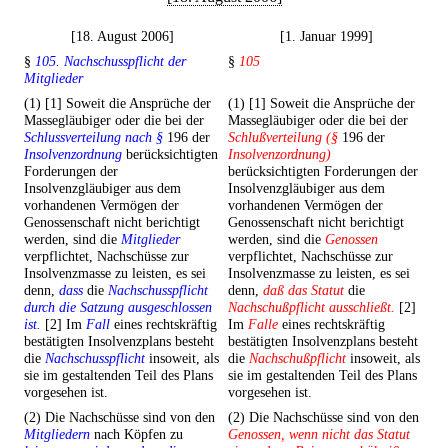
[18. August 2006]
[1. Januar 1999]
§
105. Nachschusspflicht der
§
105
Mitglieder
(1) [1] Soweit die Ansprüche der
(1) [1] Soweit die Ansprüche der
Massegläubiger oder die bei der
Massegläubiger oder die bei der
Schlussverteilung nach §
196 der
Schlußverteilung (§
196 der
Insolvenzordnung
berücksichtigten
Insolvenzordnung)
Forderungen der
berücksichtigten Forderungen der
Insolvenzgläubiger aus dem
Insolvenzgläubiger aus dem
vorhandenen Vermögen der
vorhandenen Vermögen der
Genossenschaft nicht berichtigt
Genossenschaft nicht berichtigt
werden, sind die
Mitglieder
werden, sind die
Genossen
verpflichtet, Nachschüsse zur
verpflichtet, Nachschüsse zur
Insolvenzmasse zu leisten, es sei
Insolvenzmasse zu leisten, es sei
denn,
dass
die
Nachschusspflicht
denn,
daß das Statut
die
durch die Satzung ausgeschlossen
Nachschußpflicht ausschließt.
[2]
ist.
[2] Im
Fall
eines rechtskräftig
Im
Falle
eines rechtskräftig
bestätigten Insolvenzplans besteht
bestätigten Insolvenzplans besteht
die
Nachschusspflicht
insoweit, als
die
Nachschußpflicht
insoweit, als
sie im gestaltenden Teil des Plans
sie im gestaltenden Teil des Plans
vorgesehen ist.
vorgesehen ist.
(2) Die Nachschüsse sind von den
(2) Die Nachschüsse sind von den
Mitgliedern
nach Köpfen zu
Genossen, wenn nicht das Statut