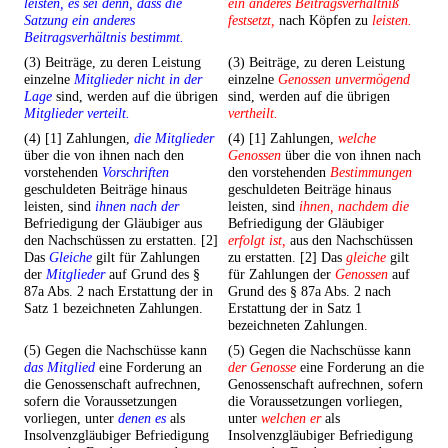
leisten, es sei denn, dass die
ein anderes Beitragsverhältniß
Satzung ein anderes
festsetzt,
nach Köpfen zu
leisten.
Beitragsverhältnis bestimmt.
(3) Beiträge, zu deren Leistung
(3) Beiträge, zu deren Leistung
einzelne
Mitglieder nicht in der
einzelne
Genossen unvermögend
Lage
sind, werden auf die übrigen
sind, werden auf die übrigen
Mitglieder verteilt.
vertheilt.
(4) [1] Zahlungen,
die Mitglieder
(4) [1] Zahlungen,
welche
über die von ihnen nach den
Genossen
über die von ihnen nach
vorstehenden
Vorschriften
den vorstehenden
Bestimmungen
geschuldeten Beiträge hinaus
geschuldeten Beiträge hinaus
leisten, sind
ihnen nach der
leisten, sind
ihnen, nachdem die
Befriedigung der Gläubiger aus
Befriedigung der Gläubiger
den Nachschüssen zu erstatten. [2]
erfolgt ist,
aus den Nachschüssen
Das
Gleiche
gilt für Zahlungen
zu erstatten. [2] Das
gleiche
gilt
der
Mitglieder
auf Grund des §
für Zahlungen der
Genossen
auf
87a Abs. 2 nach Erstattung der in
Grund des § 87a Abs. 2 nach
Satz 1 bezeichneten Zahlungen.
Erstattung der in Satz 1
bezeichneten Zahlungen.
(5) Gegen die Nachschüsse kann
(5) Gegen die Nachschüsse kann
das Mitglied
eine Forderung an
der Genosse
eine Forderung an die
die Genossenschaft aufrechnen,
Genossenschaft aufrechnen, sofern
sofern die Voraussetzungen
die Voraussetzungen vorliegen,
vorliegen, unter
denen es
als
unter
welchen er
als
Insolvenzgläubiger Befriedigung
Insolvenzgläubiger Befriedigung