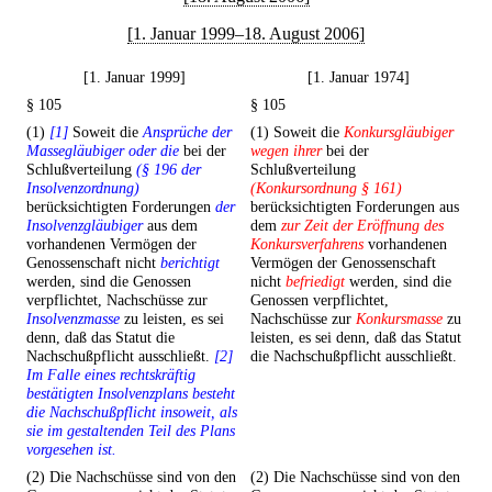
[1. Januar 1999–18. August 2006]
[1. Januar 1999]
[1. Januar 1974]
§ 105
§ 105
(1)
[1]
Soweit die
Ansprüche der
(1) Soweit die
Konkursgläubiger
Massegläubiger oder die
bei der
wegen ihrer
bei der
Schlußverteilung
(§ 196 der
Schlußverteilung
Insolvenzordnung)
(Konkursordnung § 161)
berücksichtigten Forderungen
der
berücksichtigten Forderungen aus
Insolvenzgläubiger
aus dem
dem
zur Zeit der Eröffnung des
vorhandenen Vermögen der
Konkursverfahrens
vorhandenen
Genossenschaft nicht
berichtigt
Vermögen der Genossenschaft
werden, sind die Genossen
nicht
befriedigt
werden, sind die
verpflichtet, Nachschüsse zur
Genossen verpflichtet,
Insolvenzmasse
zu leisten, es sei
Nachschüsse zur
Konkursmasse
zu
denn, daß das Statut die
leisten, es sei denn, daß das Statut
Nachschußpflicht ausschließt.
[2]
die Nachschußpflicht ausschließt.
Im Falle eines rechtskräftig
bestätigten Insolvenzplans besteht
die Nachschußpflicht insoweit, als
sie im gestaltenden Teil des Plans
vorgesehen ist.
(2) Die Nachschüsse sind von den
(2) Die Nachschüsse sind von den