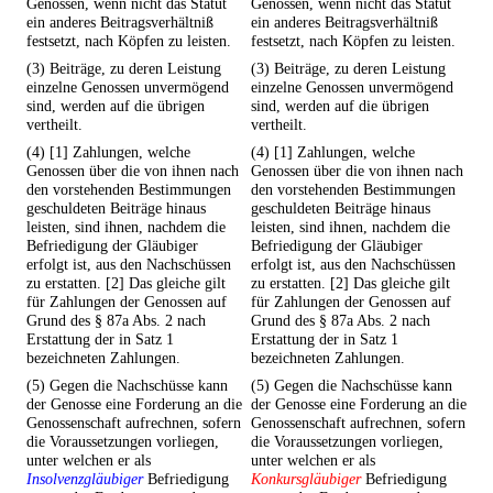
Genossen, wenn nicht das Statut
Genossen, wenn nicht das Statut
ein anderes Beitragsverhältniß
ein anderes Beitragsverhältniß
festsetzt, nach Köpfen zu leisten.
festsetzt, nach Köpfen zu leisten.
(3) Beiträge, zu deren Leistung
(3) Beiträge, zu deren Leistung
einzelne Genossen unvermögend
einzelne Genossen unvermögend
sind, werden auf die übrigen
sind, werden auf die übrigen
vertheilt.
vertheilt.
(4) [1] Zahlungen, welche
(4) [1] Zahlungen, welche
Genossen über die von ihnen nach
Genossen über die von ihnen nach
den vorstehenden Bestimmungen
den vorstehenden Bestimmungen
geschuldeten Beiträge hinaus
geschuldeten Beiträge hinaus
leisten, sind ihnen, nachdem die
leisten, sind ihnen, nachdem die
Befriedigung der Gläubiger
Befriedigung der Gläubiger
erfolgt ist, aus den Nachschüssen
erfolgt ist, aus den Nachschüssen
zu erstatten. [2] Das gleiche gilt
zu erstatten. [2] Das gleiche gilt
für Zahlungen der Genossen auf
für Zahlungen der Genossen auf
Grund des § 87a Abs. 2 nach
Grund des § 87a Abs. 2 nach
Erstattung der in Satz 1
Erstattung der in Satz 1
bezeichneten Zahlungen.
bezeichneten Zahlungen.
(5) Gegen die Nachschüsse kann
(5) Gegen die Nachschüsse kann
der Genosse eine Forderung an die
der Genosse eine Forderung an die
Genossenschaft aufrechnen, sofern
Genossenschaft aufrechnen, sofern
die Voraussetzungen vorliegen,
die Voraussetzungen vorliegen,
unter welchen er als
unter welchen er als
Insolvenzgläubiger
Befriedigung
Konkursgläubiger
Befriedigung