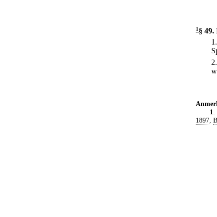
1
§ 49
.
1
S
2
w
Anmer
1
.
1897
,
B