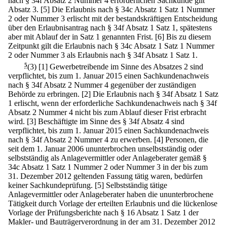
nach § 34f Absatz 2 Nummer 4 erforderlichen Sachkunde gilt
Absatz 3.
[5] Die Erlaubnis nach § 34c Absatz 1 Satz 1 Nummer
2 oder Nummer 3 erlischt mit der bestandskräftigen Entscheidung
über den Erlaubnisantrag nach § 34f Absatz 1 Satz 1, spätestens
aber mit Ablauf der in Satz 1 genannten Frist.
[6] Bis zu diesem
Zeitpunkt gilt die Erlaubnis nach § 34c Absatz 1 Satz 1 Nummer
2 oder Nummer 3 als Erlaubnis nach § 34f Absatz 1 Satz 1.
5
(3)
[1] Gewerbetreibende im Sinne des Absatzes 2 sind
verpflichtet, bis zum 1. Januar 2015 einen Sachkundenachweis
nach § 34f Absatz 2 Nummer 4 gegenüber der zuständigen
Behörde zu erbringen.
[2] Die Erlaubnis nach § 34f Absatz 1 Satz
1 erlischt, wenn der erforderliche Sachkundenachweis nach § 34f
Absatz 2 Nummer 4 nicht bis zum Ablauf dieser Frist erbracht
wird.
[3] Beschäftigte im Sinne des § 34f Absatz 4 sind
verpflichtet, bis zum 1. Januar 2015 einen Sachkundenachweis
nach § 34f Absatz 2 Nummer 4 zu erwerben.
[4] Personen, die
seit dem 1. Januar 2006 ununterbrochen unselbstständig oder
selbstständig als Anlagevermittler oder Anlageberater gemäß §
34c Absatz 1 Satz 1 Nummer 2 oder Nummer 3 in der bis zum
31. Dezember 2012 geltenden Fassung tätig waren, bedürfen
keiner Sachkundeprüfung.
[5] Selbstständig tätige
Anlagevermittler oder Anlageberater haben die ununterbrochene
Tätigkeit durch Vorlage der erteilten Erlaubnis und die lückenlose
Vorlage der Prüfungsberichte nach § 16 Absatz 1 Satz 1 der
Makler- und Bauträgerverordnung in der am 31. Dezember 2012