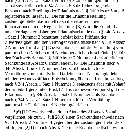
nach § 34f Absatz 1 Satz 1 Nummer 3 zu beantragen und sich
selbst sowie die nach § 34f Absatz 6 Satz 1 einzutragenden
Personen nach Erteilung der Erlaubnis nach § 34f Absatz 5 und 6
registrieren zu lassen.
[2] Die für die Erlaubniserteilung
zuständige Stelle übermittelt dazu die erforderlichen
Informationen an die Registerbehörde.
[3] Wird die Erlaubnis
unter Vorlage der bisherigen Erlaubnisurkunde nach § 34c Absatz
1 Satz 1 Nummer 2 beantragt, erfolgt keine Prüfung der
Zuverlässigkeit und der Vermögensverhältnisse nach § 34f Absatz
2 Nummer 1 und 2.
[4] Die Erlaubnis ist auf die Vermittlung von
partiarischen Darlehen und Nachrangdarlehen beschränkt.
[5] Für
den Nachweis der nach § 34f Absatz 2 Nummer 4 erforderlichen
Sachkunde ist Absatz 6 anzuwenden.
[6] Die Erlaubnis nach §
34c Absatz 1 Satz 1 Nummer 2 erlischt hinsichtlich der
Vermittlung von partiarischen Darlehen oder Nachrangdarlehen
mit der bestandskräftigen Entscheidung über den Erlaubnisantrag
nach § 34f Absatz 1 Satz 1 Nummer 3, spätestens aber mit Ablauf
der in Satz 1 genannten Frist.
[7] Bis zu diesem Zeitpunkt gilt die
Erlaubnis nach § 34c Absatz 1 Satz 1 Nummer 2 als Erlaubnis
nach § 34f Absatz 1 Satz 1 Nummer 3 für die Vermittlung
partiarischer Darlehen und Nachrangdarlehen.
8
(6)
[1] Gewerbetreibende im Sinne des Absatzes 5 sind
verpflichtet, bis zum 1. Juli 2016 einen Sachkundenachweis nach
§ 34f Absatz 2 Nummer 4 gegenüber der zuständigen Behörde zu
erbringen.
[2] Die nach Absatz 5 erteilte Erlaubnis erlischt, wenn