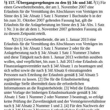
1
§ 157
.
2
Übergangsregelungen zu den §§ 34c und 34f.
3
(1) Für
einen Gewerbetreibenden, der am 1. November 2007 eine
Erlaubnis für die Vermittlung des Abschlusses von Verträgen im
Sinne des § 34c Absatz 1 Satz 1 Nummer 1 Buchstabe b in der
bis zum 31. Oktober 2007 geltenden Fassung hat, gilt die
Erlaubnis für die Anlageberatung im Sinne des § 34c Abs. 1 Satz
1 Nr. 3 in der ab dem 1. November 2007 geltenden Fassung als
zu diesem Zeitpunkt erteilt.
4
(2)
[1] Gewerbetreibende, die am 1. Januar 2013 eine
Erlaubnis für die Vermittlung des Abschlusses von Verträgen im
Sinne des § 34c Absatz 1 Satz 1 Nummer 2 oder für die
Anlageberatung nach § 34c Absatz 1 Satz 1 Nummer 3 haben
und diese Tätigkeit nach dem 1. Januar 2013 weiterhin ausüben
wollen, sind verpflichtet, bis zum 1. Juli 2013 eine Erlaubnis als
Finanzanlagenvermittler nach § 34f Absatz 1 zu beantragen und
sich selbst sowie die nach § 34f Absatz 6 einzutragenden
Personen nach Erteilung der Erlaubnis gemäß § 34f Absatz 5
registrieren zu lassen.
[2] Die für die Erlaubniserteilung
zuständige Stelle übermittelt dazu die erforderlichen
Informationen an die Registerbehörde.
[3] Wird die Erlaubnis
unter Vorlage der bisherigen Erlaubnisurkunde gemäß § 34c
Absatz 1 Satz 1 Nummer 2 oder Nummer 3 beantragt, so erfolgt
keine Prüfung der Zuverlässigkeit und der Vermögensverhältnisse
nach § 34f Absatz 2 Nummer 1 und 2.
[4] Für den Nachweis der