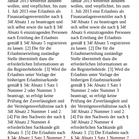
Januar 2013 weiterhin ausüben
Januar 2013 weiterhin ausüben
wollen, sind verpflichtet, bis zum
wollen, sind verpflichtet, bis zum
1. Juli 2013 eine Erlaubnis als
1. Juli 2013 eine Erlaubnis als
Finanzanlagenvermittler nach §
Finanzanlagenvermittler nach §
34f Absatz 1 zu beantragen und
34f Absatz 1 zu beantragen und
sich selbst sowie die nach § 34f
sich selbst sowie die nach § 34f
Absatz 6 einzutragenden Personen
Absatz 6 einzutragenden Personen
nach Erteilung der Erlaubnis
nach Erteilung der Erlaubnis
gemäß § 34f Absatz 5 registrieren
gemäß § 34f Absatz 5 registrieren
zu lassen. [2] Die für die
zu lassen. [2] Die für die
Erlaubniserteilung zuständige
Erlaubniserteilung zuständige
Stelle übermittelt dazu die
Stelle übermittelt dazu die
erforderlichen Informationen an
erforderlichen Informationen an
die Registerbehörde. [3] Wird die
die Registerbehörde. [3] Wird die
Erlaubnis unter Vorlage der
Erlaubnis unter Vorlage der
bisherigen Erlaubnisurkunde
bisherigen Erlaubnisurkunde
gemäß § 34c Absatz 1 Satz 1
gemäß § 34c Absatz 1 Satz 1
Nummer 2 oder Nummer 3
Nummer 2 oder Nummer 3
beantragt, so erfolgt keine
beantragt, so erfolgt keine
Prüfung der Zuverlässigkeit und
Prüfung der Zuverlässigkeit und
der Vermögensverhältnisse nach §
der Vermögensverhältnisse nach §
34f Absatz 2 Nummer 1 und 2.
34f Absatz 2 Nummer 1 und 2.
[4] Für den Nachweis der nach §
[4] Für den Nachweis der nach §
34f Absatz 2 Nummer 4
34f Absatz 2 Nummer 4
erforderlichen Sachkunde gilt
erforderlichen Sachkunde gilt
Absatz 3. [5] Die Erlaubnis nach
Absatz 3. [5] Die Erlaubnis nach
§ 34c Absatz 1 Satz 1 Nummer 2
§ 34c Absatz 1 Satz 1 Nummer 2