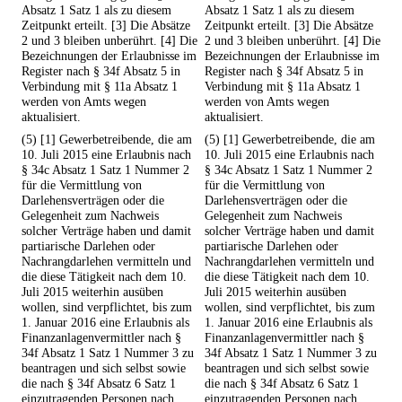
Absatz 1 Satz 1 als zu diesem
Absatz 1 Satz 1 als zu diesem
Zeitpunkt erteilt. [3] Die Absätze
Zeitpunkt erteilt. [3] Die Absätze
2 und 3 bleiben unberührt. [4] Die
2 und 3 bleiben unberührt. [4] Die
Bezeichnungen der Erlaubnisse im
Bezeichnungen der Erlaubnisse im
Register nach § 34f Absatz 5 in
Register nach § 34f Absatz 5 in
Verbindung mit § 11a Absatz 1
Verbindung mit § 11a Absatz 1
werden von Amts wegen
werden von Amts wegen
aktualisiert.
aktualisiert.
(5) [1] Gewerbetreibende, die am
(5) [1] Gewerbetreibende, die am
10. Juli 2015 eine Erlaubnis nach
10. Juli 2015 eine Erlaubnis nach
§ 34c Absatz 1 Satz 1 Nummer 2
§ 34c Absatz 1 Satz 1 Nummer 2
für die Vermittlung von
für die Vermittlung von
Darlehensverträgen oder die
Darlehensverträgen oder die
Gelegenheit zum Nachweis
Gelegenheit zum Nachweis
solcher Verträge haben und damit
solcher Verträge haben und damit
partiarische Darlehen oder
partiarische Darlehen oder
Nachrangdarlehen vermitteln und
Nachrangdarlehen vermitteln und
die diese Tätigkeit nach dem 10.
die diese Tätigkeit nach dem 10.
Juli 2015 weiterhin ausüben
Juli 2015 weiterhin ausüben
wollen, sind verpflichtet, bis zum
wollen, sind verpflichtet, bis zum
1. Januar 2016 eine Erlaubnis als
1. Januar 2016 eine Erlaubnis als
Finanzanlagenvermittler nach §
Finanzanlagenvermittler nach §
34f Absatz 1 Satz 1 Nummer 3 zu
34f Absatz 1 Satz 1 Nummer 3 zu
beantragen und sich selbst sowie
beantragen und sich selbst sowie
die nach § 34f Absatz 6 Satz 1
die nach § 34f Absatz 6 Satz 1
einzutragenden Personen nach
einzutragenden Personen nach