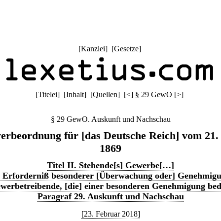
[
Kanzlei
] [
Gesetze
]
[
Titelei
] [
Inhalt
] [
Quellen
]
[
<
]
§ 29 GewO
[
>
]
§ 29 GewO. Auskunft und Nachschau
rbeordnung für [das Deutsche Reich] vom 21.
1869
Titel II. Stehende[s] Gewerbe[…]
. Erforderniß besonderer [Überwachung oder] Genehmig
werbetreibende, [die] einer besonderen Genehmigung be
Paragraf 29. Auskunft und Nachschau
[23. Februar 2018]