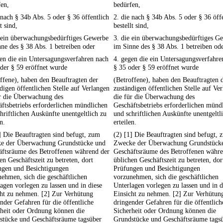
en,
bedürfen,
 nach § 34b Abs. 5 oder § 36 öffentlich
2. die nach § 34b Abs. 5 oder § 36 öff
t sind,
bestellt sind,
e ein überwachungsbedürftiges Gewerbe
3. die ein überwachungsbedürftiges G
ne des § 38 Abs. 1 betreiben oder
im Sinne des § 38 Abs. 1 betreiben od
en die ein Untersagungsverfahren nach
4. gegen die ein Untersagungsverfahre
der § 59 eröffnet wurde
§ 35 oder § 59 eröffnet wurde
ffene), haben den Beauftragten der
(Betroffene), haben den Beauftragten 
digen öffentlichen Stelle auf Verlangen
zuständigen öffentlichen Stelle auf Ve
ür die Überwachung des
die für die Überwachung des
ftsbetriebs erforderlichen mündlichen
Geschäftsbetriebs erforderlichen münd
hriftlichen Auskünfte unentgeltlich zu
und schriftlichen Auskünfte unentgeltl
n.
erteilen.
] Die Beauftragten sind befugt, zum
(2) [1] Die Beauftragten sind befugt, 
e der Überwachung Grundstücke und
Zwecke der Überwachung Grundstück
äftsräume des Betroffenen während der
Geschäftsräume des Betroffenen währe
en Geschäftszeit zu betreten, dort
üblichen Geschäftszeit zu betreten, dor
ngen und Besichtigungen
Prüfungen und Besichtigungen
ehmen, sich die geschäftlichen
vorzunehmen, sich die geschäftlichen
agen vorlegen zu lassen und in diese
Unterlagen vorlegen zu lassen und in d
cht zu nehmen. [2] Zur Verhütung
Einsicht zu nehmen. [2] Zur Verhütun
nder Gefahren für die öffentliche
dringender Gefahren für die öffentlich
rheit oder Ordnung können die
Sicherheit oder Ordnung können die
stücke und Geschäftsräume tagsüber
Grundstücke und Geschäftsräume tags