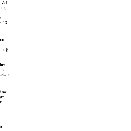
n Zeit
den,
r
el 13
auf
 in §
cher
h dem
setzen
ahme
ges
e
nen,