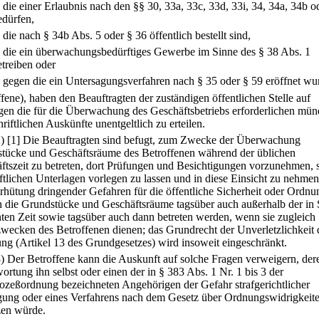
.
die einer Erlaubnis nach den §§ 30, 33a, 33c, 33d, 33i, 34, 34a, 34b o
edürfen,
.
die nach § 34b Abs. 5 oder § 36 öffentlich bestellt sind,
.
die ein überwachungsbedürftiges Gewerbe im Sinne des § 38 Abs. 1
etreiben oder
.
gegen die ein Untersagungsverfahren nach § 35 oder § 59 eröffnet wu
ffene), haben den Beauftragten der zuständigen öffentlichen Stelle auf
gen die für die Überwachung des Geschäftsbetriebs erforderlichen mün
riftlichen Auskünfte unentgeltlich zu erteilen.
2)
[1] Die Beauftragten sind befugt, zum Zwecke der Überwachung
tücke und Geschäftsräume des Betroffenen während der üblichen
ftszeit zu betreten, dort Prüfungen und Besichtigungen vorzunehmen, s
ftlichen Unterlagen vorlegen zu lassen und in diese Einsicht zu nehmen
rhütung dringender Gefahren für die öffentliche Sicherheit oder Ordnu
 die Grundstücke und Geschäftsräume tagsüber auch außerhalb der in 
ten Zeit sowie tagsüber auch dann betreten werden, wenn sie zugleich
ecken des Betroffenen dienen; das Grundrecht der Unverletzlichkeit 
g (Artikel 13 des Grundgesetzes) wird insoweit eingeschränkt.
3) Der Betroffene kann die Auskunft auf solche Fragen verweigern, der
ortung ihn selbst oder einen der in § 383 Abs. 1 Nr. 1 bis 3 der
rozeßordnung bezeichneten Angehörigen der Gefahr strafgerichtlicher
gung oder eines Verfahrens nach dem Gesetz über Ordnungswidrigkeit
zen würde.