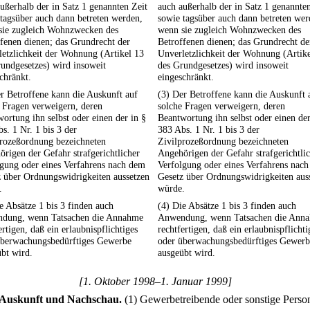
ußerhalb der in Satz 1 genannten Zeit
auch außerhalb der in Satz 1 genannte
tagsüber auch dann betreten werden,
sowie tagsüber auch dann betreten wer
sie zugleich Wohnzwecken des
wenn sie zugleich Wohnzwecken des
fenen dienen; das Grundrecht der
Betroffenen dienen; das Grundrecht de
etzlichkeit der Wohnung (Artikel 13
Unverletzlichkeit der Wohnung (Artik
undgesetzes) wird insoweit
des Grundgesetzes) wird insoweit
chränkt.
eingeschränkt.
r Betroffene kann die Auskunft auf
(3) Der Betroffene kann die Auskunft 
 Fragen verweigern, deren
solche Fragen verweigern, deren
ortung ihn selbst oder einen der in §
Beantwortung ihn selbst oder einen der
s. 1 Nr. 1 bis 3 der
383 Abs. 1 Nr. 1 bis 3 der
prozeßordnung bezeichneten
Zivilprozeßordnung bezeichneten
rigen der Gefahr strafgerichtlicher
Angehörigen der Gefahr strafgerichtli
gung oder eines Verfahrens nach dem
Verfolgung oder eines Verfahrens nac
 über Ordnungswidrigkeiten aussetzen
Gesetz über Ordnungswidrigkeiten aus
.
würde.
e Absätze 1 bis 3 finden auch
(4) Die Absätze 1 bis 3 finden auch
dung, wenn Tatsachen die Annahme
Anwendung, wenn Tatsachen die Ann
ertigen, daß ein erlaubnispflichtiges
rechtfertigen, daß ein erlaubnispflichti
überwachungsbedürftiges Gewerbe
oder überwachungsbedürftiges Gewerb
bt wird.
ausgeübt wird.
[1. Oktober 1998–1. Januar 1999]
Auskunft und Nachschau.
(1) Gewerbetreibende oder sonstige Perso