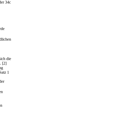
der 34c
rde
dlichen
ich die
.
[2]
ng
Satz 1
der
en
en