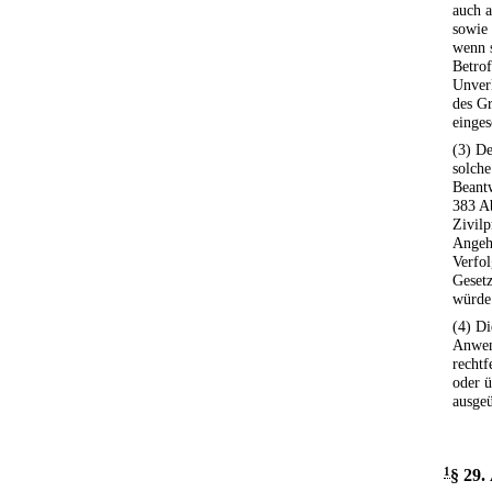
auch a
sowie 
wenn 
Betrof
Unverl
des Gr
einges
(3) De
solche
Beantw
383 Ab
Zivil
Angehö
Verfol
Gesetz
würde
(4) Di
Anwen
rechtf
oder 
ausgeü
1
§ 29
.