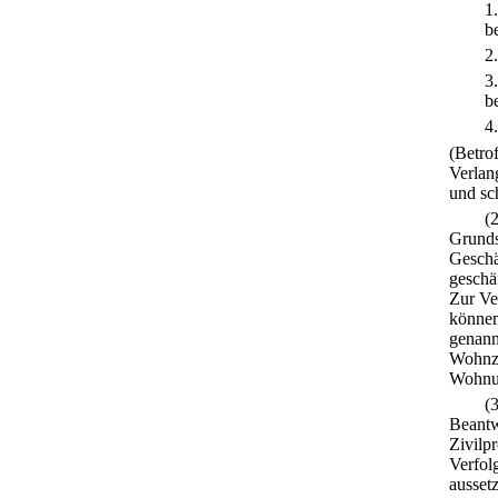
1
b
2
3
b
4
(Betro
Verlan
und sch
(
Grunds
Geschä
geschä
Zur Ve
können
genann
Wohnzw
Wohnun
(
Beantw
Zivilp
Verfol
ausset