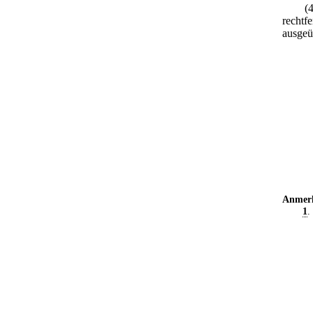
(
rechtf
ausgeü
Anmer
1
.