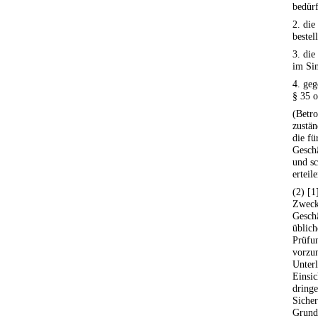
bedürf
2. die
bestell
3. di
im Sin
4. geg
§ 35 o
(Betro
zustän
die f
Geschä
und sc
erteile
(2) [1
Zweck
Gesch
üblich
Prüfu
vorzun
Unterl
Einsi
dringe
Siche
Grund