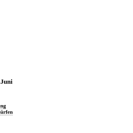
 Juni
ung
dürfen