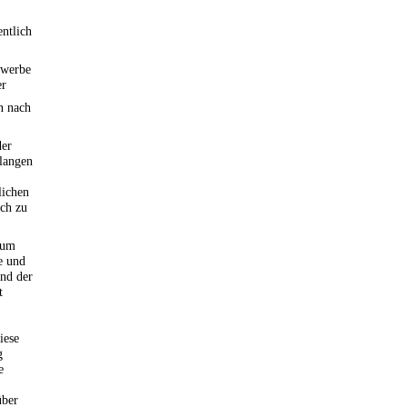
entlich
ewerbe
er
n nach
der
rlangen
lichen
ich zu
zum
e und
nd der
t
iese
g
e
über