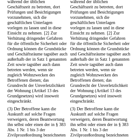
während der üblichen
während der üblichen
Geschäftszeit zu betreten, dort
Geschäftszeit zu betreten, dort
Prüfungen und Besichtigungen
Prüfungen und Besichtigungen
vorzunehmen, sich die
vorzunehmen, sich die
geschäftlichen Unterlagen
geschäftlichen Unterlagen
vorlegen zu lassen und in diese
vorlegen zu lassen und in diese
Einsicht zu nehmen. [2] Zur
Einsicht zu nehmen. [2] Zur
Verhütung dringender Gefahren
Verhütung dringender Gefahren
für die öffentliche Sicherheit oder
für die öffentliche Sicherheit oder
Ordnung können die Grundstücke
Ordnung können die Grundstücke
und Geschäftsräume tagsüber auch
und Geschäftsräume tagsüber auch
außerhalb der in Satz 1 genannten
außerhalb der in Satz 1 genannten
Zeit sowie tagsüber auch dann
Zeit sowie tagsüber auch dann
betreten werden, wenn sie
betreten werden, wenn sie
zugleich Wohnzwecken des
zugleich Wohnzwecken des
Betroffenen dienen; das
Betroffenen dienen; das
Grundrecht der Unverletzlichkeit
Grundrecht der Unverletzlichkeit
der Wohnung (Artikel 13 des
der Wohnung (Artikel 13 des
Grundgesetzes) wird insoweit
Grundgesetzes) wird insoweit
eingeschränkt.
eingeschränkt.
(3) Der Betroffene kann die
(3) Der Betroffene kann die
Auskunft auf solche Fragen
Auskunft auf solche Fragen
verweigern, deren Beantwortung
verweigern, deren Beantwortung
ihn selbst oder einen der in § 383
ihn selbst oder einen der in § 383
Abs. 1 Nr. 1 bis 3 der
Abs. 1 Nr. 1 bis 3 der
Zivilprozeßordnung bezeichneten
Zivilprozeßordnung bezeichneten