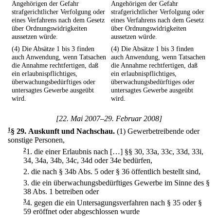
Angehörigen der Gefahr
Angehörigen der Gefahr
strafgerichtlicher Verfolgung oder
strafgerichtlicher Verfolgung oder
eines Verfahrens nach dem Gesetz
eines Verfahrens nach dem Gesetz
über Ordnungswidrigkeiten
über Ordnungswidrigkeiten
aussetzen würde.
aussetzen würde.
(4) Die Absätze 1 bis 3 finden
(4) Die Absätze 1 bis 3 finden
auch Anwendung, wenn Tatsachen
auch Anwendung, wenn Tatsachen
die Annahme rechtfertigen, daß
die Annahme rechtfertigen, daß
ein erlaubnispflichtiges,
ein erlaubnispflichtiges,
überwachungsbedürftiges oder
überwachungsbedürftiges oder
untersagtes Gewerbe ausgeübt
untersagtes Gewerbe ausgeübt
wird.
wird.
[22. Mai 2007–29. Februar 2008]
1
§ 29
.
Auskunft und Nachschau.
(1) Gewerbetreibende oder
sonstige Personen,
2
1.
die einer Erlaubnis nach […] §§ 30, 33a, 33c, 33d, 33i,
34, 34a, 34b, 34c, 34d oder 34e bedürfen,
2.
die nach § 34b Abs. 5 oder § 36 öffentlich bestellt sind,
3.
die ein überwachungsbedürftiges Gewerbe im Sinne des §
38 Abs. 1 betreiben oder
3
4.
gegen die ein Untersagungsverfahren nach § 35 oder §
59 eröffnet oder abgeschlossen wurde