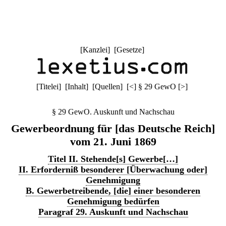
[
Kanzlei
] [
Gesetze
]
[
Titelei
] [
Inhalt
] [
Quellen
]
[
<
]
§ 29 GewO
[
>
]
§ 29 GewO. Auskunft und Nachschau
Gewerbeordnung für [das Deutsche Reich]
vom 21. Juni 1869
Titel II. Stehende[s] Gewerbe[…]
II. Erforderniß besonderer [Überwachung oder]
Genehmigung
B. Gewerbetreibende, [die] einer besonderen
Genehmigung bedürfen
Paragraf 29. Auskunft und Nachschau