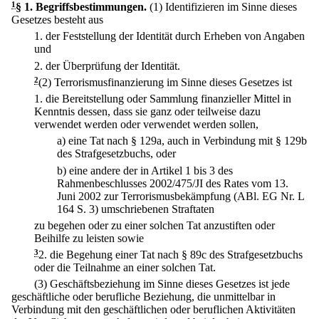
1
§ 1
.
Begriffsbestimmungen.
(1) Identifizieren im Sinne dieses
Gesetzes besteht aus
1.
der Feststellung der Identität durch Erheben von Angaben
und
2.
der Überprüfung der Identität.
2
(2) Terrorismusfinanzierung im Sinne dieses Gesetzes ist
1.
die Bereitstellung oder Sammlung finanzieller Mittel in
Kenntnis dessen, dass sie ganz oder teilweise dazu
verwendet werden oder verwendet werden sollen,
a)
eine Tat nach § 129a, auch in Verbindung mit § 129b
des Strafgesetzbuchs, oder
b)
eine andere der in Artikel 1 bis 3 des
Rahmenbeschlusses 2002/475/JI des Rates vom 13.
Juni 2002 zur Terrorismusbekämpfung (ABl. EG Nr. L
164 S. 3) umschriebenen Straftaten
zu begehen oder zu einer solchen Tat anzustiften oder
Beihilfe zu leisten sowie
3
2.
die Begehung einer Tat nach § 89c des Strafgesetzbuchs
oder die Teilnahme an einer solchen Tat.
(3) Geschäftsbeziehung im Sinne dieses Gesetzes ist jede
geschäftliche oder berufliche Beziehung, die unmittelbar in
Verbindung mit den geschäftlichen oder beruflichen Aktivitäten