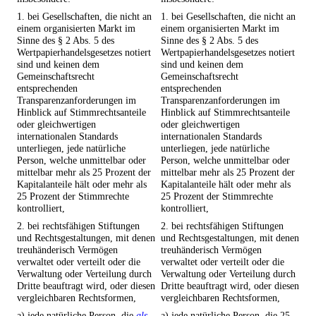
1. bei Gesellschaften, die nicht an
1. bei Gesellschaften, die nicht an
einem organisierten Markt im
einem organisierten Markt im
Sinne des § 2 Abs. 5 des
Sinne des § 2 Abs. 5 des
Wertpapierhandelsgesetzes notiert
Wertpapierhandelsgesetzes notiert
sind und keinen dem
sind und keinen dem
Gemeinschaftsrecht
Gemeinschaftsrecht
entsprechenden
entsprechenden
Transparenzanforderungen im
Transparenzanforderungen im
Hinblick auf Stimmrechtsanteile
Hinblick auf Stimmrechtsanteile
oder gleichwertigen
oder gleichwertigen
internationalen Standards
internationalen Standards
unterliegen, jede natürliche
unterliegen, jede natürliche
Person, welche unmittelbar oder
Person, welche unmittelbar oder
mittelbar mehr als 25 Prozent der
mittelbar mehr als 25 Prozent der
Kapitalanteile hält oder mehr als
Kapitalanteile hält oder mehr als
25 Prozent der Stimmrechte
25 Prozent der Stimmrechte
kontrolliert,
kontrolliert,
2. bei rechtsfähigen Stiftungen
2. bei rechtsfähigen Stiftungen
und Rechtsgestaltungen, mit denen
und Rechtsgestaltungen, mit denen
treuhänderisch Vermögen
treuhänderisch Vermögen
verwaltet oder verteilt oder die
verwaltet oder verteilt oder die
Verwaltung oder Verteilung durch
Verwaltung oder Verteilung durch
Dritte beauftragt wird, oder diesen
Dritte beauftragt wird, oder diesen
vergleichbaren Rechtsformen,
vergleichbaren Rechtsformen,
a) jede natürliche Person, die
als
a) jede natürliche Person, die 25