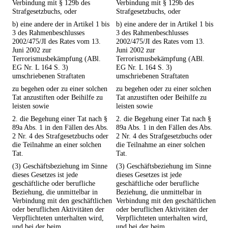
Verbindung mit § 129b des
Verbindung mit § 129b des
Strafgesetzbuchs, oder
Strafgesetzbuchs, oder
b) eine andere der in Artikel 1 bis
b) eine andere der in Artikel 1 bis
3 des Rahmenbeschlusses
3 des Rahmenbeschlusses
2002/475/JI des Rates vom 13.
2002/475/JI des Rates vom 13.
Juni 2002 zur
Juni 2002 zur
Terrorismusbekämpfung (ABl.
Terrorismusbekämpfung (ABl.
EG Nr. L 164 S. 3)
EG Nr. L 164 S. 3)
umschriebenen Straftaten
umschriebenen Straftaten
zu begehen oder zu einer solchen
zu begehen oder zu einer solchen
Tat anzustiften oder Beihilfe zu
Tat anzustiften oder Beihilfe zu
leisten sowie
leisten sowie
2. die Begehung einer Tat nach §
2. die Begehung einer Tat nach §
89a Abs. 1 in den Fällen des Abs.
89a Abs. 1 in den Fällen des Abs.
2 Nr. 4 des Strafgesetzbuchs oder
2 Nr. 4 des Strafgesetzbuchs oder
die Teilnahme an einer solchen
die Teilnahme an einer solchen
Tat.
Tat.
(3) Geschäftsbeziehung im Sinne
(3) Geschäftsbeziehung im Sinne
dieses Gesetzes ist jede
dieses Gesetzes ist jede
geschäftliche oder berufliche
geschäftliche oder berufliche
Beziehung, die unmittelbar in
Beziehung, die unmittelbar in
Verbindung mit den geschäftlichen
Verbindung mit den geschäftlichen
oder beruflichen Aktivitäten der
oder beruflichen Aktivitäten der
Verpflichteten unterhalten wird,
Verpflichteten unterhalten wird,
und bei der beim
und bei der beim