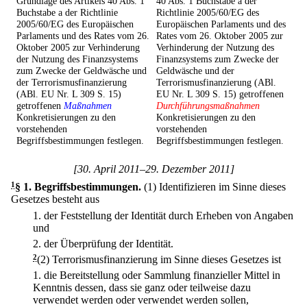
Grundlage des Artikels 40 Abs. 1
40 Abs. 1 Buchstabe a der
Buchstabe a der Richtlinie
Richtlinie 2005/60/EG des
2005/60/EG des Europäischen
Europäischen Parlaments und des
Parlaments und des Rates vom 26.
Rates vom 26. Oktober 2005 zur
Oktober 2005 zur Verhinderung
Verhinderung der Nutzung des
der Nutzung des Finanzsystems
Finanzsystems zum Zwecke der
zum Zwecke der Geldwäsche und
Geldwäsche und der
der Terrorismusfinanzierung
Terrorismusfinanzierung (ABl.
(ABl. EU Nr. L 309 S. 15)
EU Nr. L 309 S. 15) getroffenen
getroffenen
Maßnahmen
Durchführungsmaßnahmen
Konkretisierungen zu den
Konkretisierungen zu den
vorstehenden
vorstehenden
Begriffsbestimmungen festlegen.
Begriffsbestimmungen festlegen.
[30. April 2011–29. Dezember 2011]
1
§ 1
.
Begriffsbestimmungen.
(1) Identifizieren im Sinne dieses
Gesetzes besteht aus
1.
der Feststellung der Identität durch Erheben von Angaben
und
2.
der Überprüfung der Identität.
2
(2) Terrorismusfinanzierung im Sinne dieses Gesetzes ist
1.
die Bereitstellung oder Sammlung finanzieller Mittel in
Kenntnis dessen, dass sie ganz oder teilweise dazu
verwendet werden oder verwendet werden sollen,