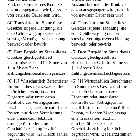
Zustandekommen des Kontakts
Zustandekommen des Kontakts
davon ausgegangen wird, dass sie
davon ausgegangen wird, dass sie
von gewisser Dauer sein wird.
von gewisser Dauer sein wird.
(4) Transaktion im Sinne dieses
(4) Transaktion im Sinne dieses
Gesetzes ist jede Handlung, die
Gesetzes ist jede Handlung, die
eine Geldbewegung oder eine
eine Geldbewegung oder eine
sonstige Vermögensverschiebung
sonstige Vermögensverschiebung
bezweckt oder bewirkt.
bezweckt oder bewirkt.
(5) Dem Bargeld im Sinne dieses
(5) Dem Bargeld im Sinne dieses
Gesetzes gleichgestellt ist
Gesetzes gleichgestellt ist
elektronisches Geld im Sinne von
elektronisches Geld im Sinne von
§ 1a Absatz 3 des
§ 1a Absatz 3 des
Zahlungsdiensteaufsichtsgesetzes.
Zahlungsdiensteaufsichtsgesetzes.
(6) [1] Wirtschaftlich Berechtigter
(6) [1] Wirtschaftlich Berechtigter
im Sinne dieses Gesetzes ist die
im Sinne dieses Gesetzes ist die
natürliche Person, in deren
natürliche Person, in deren
Eigentum oder unter deren
Eigentum oder unter deren
Kontrolle der Vertragspartner
Kontrolle der Vertragspartner
letztlich steht, oder die natürliche
letztlich steht, oder die natürliche
Person, auf deren Veranlassung
Person, auf deren Veranlassung
eine Transaktion letztlich
eine Transaktion letztlich
durchgeführt oder eine
durchgeführt oder eine
Geschäftsbeziehung letztlich
Geschäftsbeziehung letztlich
begründet wird. [2] Hierzu zählen
begründet wird. [2] Hierzu zählen
insbesondere:
insbesondere: