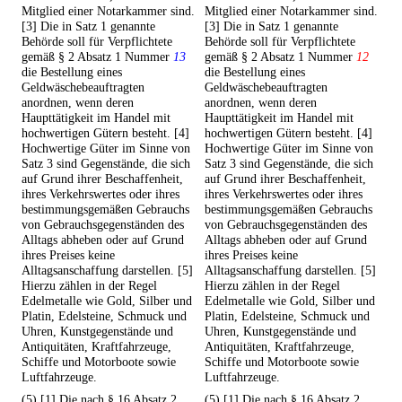
Mitglied einer Notarkammer sind.
Mitglied einer Notarkammer sind.
[3] Die in Satz 1 genannte
[3] Die in Satz 1 genannte
Behörde soll für Verpflichtete
Behörde soll für Verpflichtete
gemäß § 2 Absatz 1 Nummer
13
gemäß § 2 Absatz 1 Nummer
12
die Bestellung eines
die Bestellung eines
Geldwäschebeauftragten
Geldwäschebeauftragten
anordnen, wenn deren
anordnen, wenn deren
Haupttätigkeit im Handel mit
Haupttätigkeit im Handel mit
hochwertigen Gütern besteht. [4]
hochwertigen Gütern besteht. [4]
Hochwertige Güter im Sinne von
Hochwertige Güter im Sinne von
Satz 3 sind Gegenstände, die sich
Satz 3 sind Gegenstände, die sich
auf Grund ihrer Beschaffenheit,
auf Grund ihrer Beschaffenheit,
ihres Verkehrswertes oder ihres
ihres Verkehrswertes oder ihres
bestimmungsgemäßen Gebrauchs
bestimmungsgemäßen Gebrauchs
von Gebrauchsgegenständen des
von Gebrauchsgegenständen des
Alltags abheben oder auf Grund
Alltags abheben oder auf Grund
ihres Preises keine
ihres Preises keine
Alltagsanschaffung darstellen. [5]
Alltagsanschaffung darstellen. [5]
Hierzu zählen in der Regel
Hierzu zählen in der Regel
Edelmetalle wie Gold, Silber und
Edelmetalle wie Gold, Silber und
Platin, Edelsteine, Schmuck und
Platin, Edelsteine, Schmuck und
Uhren, Kunstgegenstände und
Uhren, Kunstgegenstände und
Antiquitäten, Kraftfahrzeuge,
Antiquitäten, Kraftfahrzeuge,
Schiffe und Motorboote sowie
Schiffe und Motorboote sowie
Luftfahrzeuge.
Luftfahrzeuge.
(5) [1] Die nach § 16 Absatz 2
(5) [1] Die nach § 16 Absatz 2