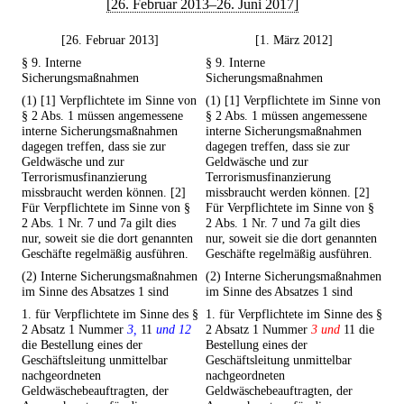
[26. Februar 2013–26. Juni 2017]
[26. Februar 2013]
[1. März 2012]
§ 9. Interne
§ 9. Interne
Sicherungsmaßnahmen
Sicherungsmaßnahmen
(1) [1] Verpflichtete im Sinne von
(1) [1] Verpflichtete im Sinne von
§ 2 Abs. 1 müssen angemessene
§ 2 Abs. 1 müssen angemessene
interne Sicherungsmaßnahmen
interne Sicherungsmaßnahmen
dagegen treffen, dass sie zur
dagegen treffen, dass sie zur
Geldwäsche und zur
Geldwäsche und zur
Terrorismusfinanzierung
Terrorismusfinanzierung
missbraucht werden können. [2]
missbraucht werden können. [2]
Für Verpflichtete im Sinne von §
Für Verpflichtete im Sinne von §
2 Abs. 1 Nr. 7 und 7a gilt dies
2 Abs. 1 Nr. 7 und 7a gilt dies
nur, soweit sie die dort genannten
nur, soweit sie die dort genannten
Geschäfte regelmäßig ausführen.
Geschäfte regelmäßig ausführen.
(2) Interne Sicherungsmaßnahmen
(2) Interne Sicherungsmaßnahmen
im Sinne des Absatzes 1 sind
im Sinne des Absatzes 1 sind
1. für Verpflichtete im Sinne des §
1. für Verpflichtete im Sinne des §
2 Absatz 1 Nummer
3,
11
und 12
2 Absatz 1 Nummer
3 und
11 die
die Bestellung eines der
Bestellung eines der
Geschäftsleitung unmittelbar
Geschäftsleitung unmittelbar
nachgeordneten
nachgeordneten
Geldwäschebeauftragten, der
Geldwäschebeauftragten, der