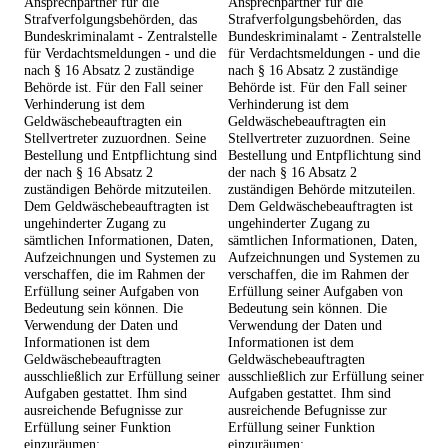
Ansprechpartner für die
Ansprechpartner für die
Strafverfolgungsbehörden, das
Strafverfolgungsbehörden, das
Bundeskriminalamt - Zentralstelle
Bundeskriminalamt - Zentralstelle
für Verdachtsmeldungen - und die
für Verdachtsmeldungen - und die
nach § 16 Absatz 2 zuständige
nach § 16 Absatz 2 zuständige
Behörde ist. Für den Fall seiner
Behörde ist. Für den Fall seiner
Verhinderung ist dem
Verhinderung ist dem
Geldwäschebeauftragten ein
Geldwäschebeauftragten ein
Stellvertreter zuzuordnen. Seine
Stellvertreter zuzuordnen. Seine
Bestellung und Entpflichtung sind
Bestellung und Entpflichtung sind
der nach § 16 Absatz 2
der nach § 16 Absatz 2
zuständigen Behörde mitzuteilen.
zuständigen Behörde mitzuteilen.
Dem Geldwäschebeauftragten ist
Dem Geldwäschebeauftragten ist
ungehinderter Zugang zu
ungehinderter Zugang zu
sämtlichen Informationen, Daten,
sämtlichen Informationen, Daten,
Aufzeichnungen und Systemen zu
Aufzeichnungen und Systemen zu
verschaffen, die im Rahmen der
verschaffen, die im Rahmen der
Erfüllung seiner Aufgaben von
Erfüllung seiner Aufgaben von
Bedeutung sein können. Die
Bedeutung sein können. Die
Verwendung der Daten und
Verwendung der Daten und
Informationen ist dem
Informationen ist dem
Geldwäschebeauftragten
Geldwäschebeauftragten
ausschließlich zur Erfüllung seiner
ausschließlich zur Erfüllung seiner
Aufgaben gestattet. Ihm sind
Aufgaben gestattet. Ihm sind
ausreichende Befugnisse zur
ausreichende Befugnisse zur
Erfüllung seiner Funktion
Erfüllung seiner Funktion
einzuräumen;
einzuräumen;