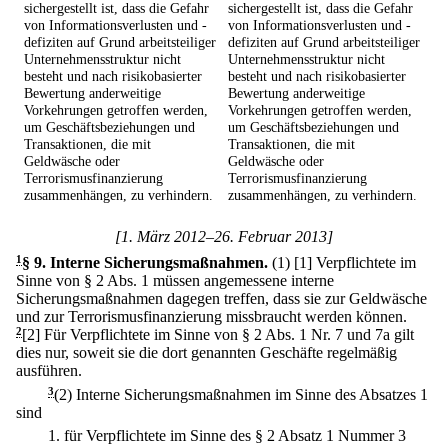
sichergestellt ist, dass die Gefahr
sichergestellt ist, dass die Gefahr
von Informationsverlusten und -
von Informationsverlusten und -
defiziten auf Grund arbeitsteiliger
defiziten auf Grund arbeitsteiliger
Unternehmensstruktur nicht
Unternehmensstruktur nicht
besteht und nach risikobasierter
besteht und nach risikobasierter
Bewertung anderweitige
Bewertung anderweitige
Vorkehrungen getroffen werden,
Vorkehrungen getroffen werden,
um Geschäftsbeziehungen und
um Geschäftsbeziehungen und
Transaktionen, die mit
Transaktionen, die mit
Geldwäsche oder
Geldwäsche oder
Terrorismusfinanzierung
Terrorismusfinanzierung
zusammenhängen, zu verhindern.
zusammenhängen, zu verhindern.
[1. März 2012–26. Februar 2013]
1
§ 9
.
Interne Sicherungsmaßnahmen.
(1)
[1] Verpflichtete im
Sinne von § 2 Abs. 1 müssen angemessene interne
Sicherungsmaßnahmen dagegen treffen, dass sie zur Geldwäsche
und zur Terrorismusfinanzierung missbraucht werden können.
2
[2] Für Verpflichtete im Sinne von § 2 Abs. 1 Nr. 7 und 7a gilt
dies nur, soweit sie die dort genannten Geschäfte regelmäßig
ausführen.
3
(2) Interne Sicherungsmaßnahmen im Sinne des Absatzes 1
sind
1.
für Verpflichtete im Sinne des § 2 Absatz 1 Nummer 3