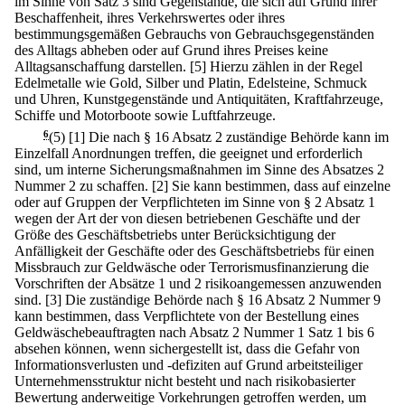
im Sinne von Satz 3 sind Gegenstände, die sich auf Grund ihrer
Beschaffenheit, ihres Verkehrswertes oder ihres
bestimmungsgemäßen Gebrauchs von Gebrauchsgegenständen
des Alltags abheben oder auf Grund ihres Preises keine
Alltagsanschaffung darstellen.
[5] Hierzu zählen in der Regel
Edelmetalle wie Gold, Silber und Platin, Edelsteine, Schmuck
und Uhren, Kunstgegenstände und Antiquitäten, Kraftfahrzeuge,
Schiffe und Motorboote sowie Luftfahrzeuge.
6
(5)
[1] Die nach § 16 Absatz 2 zuständige Behörde kann im
Einzelfall Anordnungen treffen, die geeignet und erforderlich
sind, um interne Sicherungsmaßnahmen im Sinne des Absatzes 2
Nummer 2 zu schaffen.
[2] Sie kann bestimmen, dass auf einzelne
oder auf Gruppen der Verpflichteten im Sinne von § 2 Absatz 1
wegen der Art der von diesen betriebenen Geschäfte und der
Größe des Geschäftsbetriebs unter Berücksichtigung der
Anfälligkeit der Geschäfte oder des Geschäftsbetriebs für einen
Missbrauch zur Geldwäsche oder Terrorismusfinanzierung die
Vorschriften der Absätze 1 und 2 risikoangemessen anzuwenden
sind.
[3] Die zuständige Behörde nach § 16 Absatz 2 Nummer 9
kann bestimmen, dass Verpflichtete von der Bestellung eines
Geldwäschebeauftragten nach Absatz 2 Nummer 1 Satz 1 bis 6
absehen können, wenn sichergestellt ist, dass die Gefahr von
Informationsverlusten und -defiziten auf Grund arbeitsteiliger
Unternehmensstruktur nicht besteht und nach risikobasierter
Bewertung anderweitige Vorkehrungen getroffen werden, um