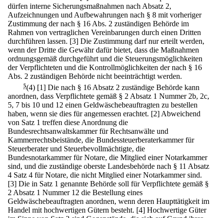
dürfen interne Sicherungsmaßnahmen nach Absatz 2,
Aufzeichnungen und Aufbewahrungen nach § 8 mit vorheriger
Zustimmung der nach § 16 Abs. 2 zuständigen Behörde im
Rahmen von vertraglichen Vereinbarungen durch einen Dritten
durchführen lassen.
[3] Die Zustimmung darf nur erteilt werden,
wenn der Dritte die Gewähr dafür bietet, dass die Maßnahmen
ordnungsgemäß durchgeführt und die Steuerungsmöglichkeiten
der Verpflichteten und die Kontrollmöglichkeiten der nach § 16
Abs. 2 zuständigen Behörde nicht beeinträchtigt werden.
5
(4)
[1] Die nach § 16 Absatz 2 zuständige Behörde kann
anordnen, dass Verpflichtete gemäß § 2 Absatz 1 Nummer 2b, 2c,
5, 7 bis 10 und 12 einen Geldwäschebeauftragten zu bestellen
haben, wenn sie dies für angemessen erachtet.
[2] Abweichend
von Satz 1 treffen diese Anordnung die
Bundesrechtsanwaltskammer für Rechtsanwälte und
Kammerrechtsbeistände, die Bundessteuerberaterkammer für
Steuerberater und Steuerbevollmächtigte, die
Bundesnotarkammer für Notare, die Mitglied einer Notarkammer
sind, und die zuständige oberste Landesbehörde nach § 11 Absatz
4 Satz 4 für Notare, die nicht Mitglied einer Notarkammer sind.
[3] Die in Satz 1 genannte Behörde soll für Verpflichtete gemäß §
2 Absatz 1 Nummer 12 die Bestellung eines
Geldwäschebeauftragten anordnen, wenn deren Haupttätigkeit im
Handel mit hochwertigen Gütern besteht.
[4] Hochwertige Güter