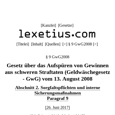
[
Kanzlei
] [
Gesetze
]
[
Titelei
] [
Inhalt
] [
Quellen
]
[
<
]
§ 9 GwG2008
[
>
]
§ 9 GwG2008
Gesetz über das Aufspüren von Gewinnen
aus schweren Straftaten (Geldwäschegesetz
- GwG) vom 13. August 2008
Abschnitt 2. Sorgfaltspflichten und interne
Sicherungsmaßnahmen
Paragraf 9
[26. Juni 2017]