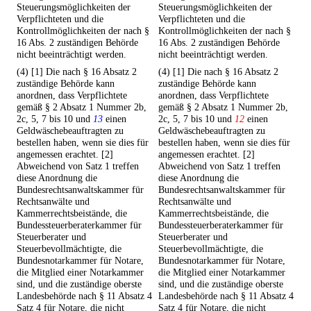
Steuerungsmöglichkeiten der
Steuerungsmöglichkeiten der
Verpflichteten und die
Verpflichteten und die
Kontrollmöglichkeiten der nach §
Kontrollmöglichkeiten der nach §
16 Abs. 2 zuständigen Behörde
16 Abs. 2 zuständigen Behörde
nicht beeinträchtigt werden.
nicht beeinträchtigt werden.
(4) [1] Die nach § 16 Absatz 2
(4) [1] Die nach § 16 Absatz 2
zuständige Behörde kann
zuständige Behörde kann
anordnen, dass Verpflichtete
anordnen, dass Verpflichtete
gemäß § 2 Absatz 1 Nummer 2b,
gemäß § 2 Absatz 1 Nummer 2b,
2c, 5, 7 bis 10 und
13
einen
2c, 5, 7 bis 10 und
12
einen
Geldwäschebeauftragten zu
Geldwäschebeauftragten zu
bestellen haben, wenn sie dies für
bestellen haben, wenn sie dies für
angemessen erachtet. [2]
angemessen erachtet. [2]
Abweichend von Satz 1 treffen
Abweichend von Satz 1 treffen
diese Anordnung die
diese Anordnung die
Bundesrechtsanwaltskammer für
Bundesrechtsanwaltskammer für
Rechtsanwälte und
Rechtsanwälte und
Kammerrechtsbeistände, die
Kammerrechtsbeistände, die
Bundessteuerberaterkammer für
Bundessteuerberaterkammer für
Steuerberater und
Steuerberater und
Steuerbevollmächtigte, die
Steuerbevollmächtigte, die
Bundesnotarkammer für Notare,
Bundesnotarkammer für Notare,
die Mitglied einer Notarkammer
die Mitglied einer Notarkammer
sind, und die zuständige oberste
sind, und die zuständige oberste
Landesbehörde nach § 11 Absatz 4
Landesbehörde nach § 11 Absatz 4
Satz 4 für Notare, die nicht
Satz 4 für Notare, die nicht