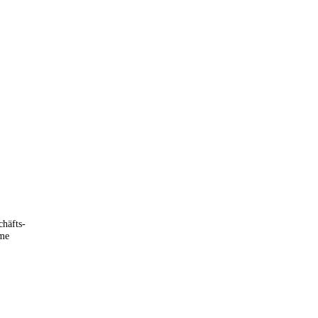
häfts-
eme