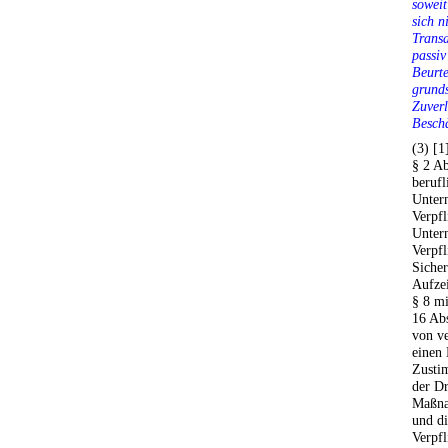
soweit
sich n
Transa
passiv
Beurte
grunds
Zuverl
Beschä
(3) [1
§ 2 Ab
berufl
Untern
Verpfl
Unter
Verpfl
Siche
Aufze
§ 8 m
16 Ab
von ve
einen 
Zusti
der Dr
Maßna
und di
Verpfl