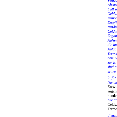
Verda
Absatz
Fall s
Geldwä
zuzuor
Entpfl
zustän
Geldwä
Zugan
Aufzei
die im
Aufga
Verwe
dem G
zur Er
sind a
seiner
2. für
Nummer
Entwi
angeme
kunde
Kontro
Geldw
Terro
dienen