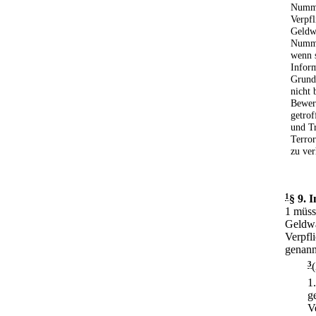
Numme
Verpfl
Geldw
Numme
wenn s
Inform
Grund 
nicht 
Bewer
getro
und Tr
Terro
zu ver
1
§ 9
.
I
1 müss
Geldwä
Verpfli
genann
3
1
g
V