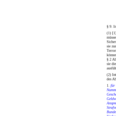
§ 9. 
(1) [1
müsse
Siche
sie zu
Terro
können
§ 2 Ab
sie di
ausfüh
(2) I
des Ab
1.
für
Nummer
Geschä
Geldw
Anspre
Strafv
Bundes