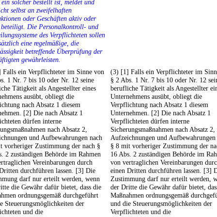
 ein solcher bestellt ist, meldet und
icht selbst an zweifelhaften
ktionen oder Geschäften aktiv oder
 beteiligt. Die Personalkontroll- und
ilungssysteme des Verpflichteten sollen
ätzlich eine regelmäßige, die
ässigkeit betreffende Überprüfung der
ftigten gewährleisten.
] Falls ein Verpflichteter im Sinne von
(3) [1] Falls ein Verpflichteter im Sin
s. 1 Nr. 7 bis 10 oder Nr. 12 seine
§ 2 Abs. 1 Nr. 7 bis 10 oder Nr. 12 sei
iche Tätigkeit als Angestellter eines
berufliche Tätigkeit als Angestellter ei
ehmens ausübt, obliegt die
Unternehmens ausübt, obliegt die
ichtung nach Absatz 1 diesem
Verpflichtung nach Absatz 1 diesem
nehmen. [2] Die nach Absatz 1
Unternehmen. [2] Die nach Absatz 1
ichteten dürfen interne
Verpflichteten dürfen interne
rungsmaßnahmen nach Absatz 2,
Sicherungsmaßnahmen nach Absatz 2,
ichnungen und Aufbewahrungen nach
Aufzeichnungen und Aufbewahrungen
it vorheriger Zustimmung der nach §
§ 8 mit vorheriger Zustimmung der na
s. 2 zuständigen Behörde im Rahmen
16 Abs. 2 zuständigen Behörde im Ra
rtraglichen Vereinbarungen durch
von vertraglichen Vereinbarungen dur
Dritten durchführen lassen. [3] Die
einen Dritten durchführen lassen. [3] 
mmung darf nur erteilt werden, wenn
Zustimmung darf nur erteilt werden, 
itte die Gewähr dafür bietet, dass die
der Dritte die Gewähr dafür bietet, das
hmen ordnungsgemäß durchgeführt
Maßnahmen ordnungsgemäß durchgefü
e Steuerungsmöglichkeiten der
und die Steuerungsmöglichkeiten der
ichteten und die
Verpflichteten und die