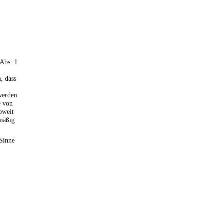
 Abs. 1
, dass
werden
e von
soweit
lmäßig
Sinne