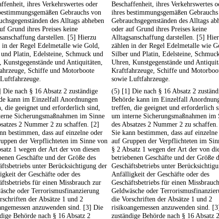
ffenheit, ihres Verkehrswertes oder
Beschaffenheit, ihres Verkehrswertes o
 bestimmungsgemäßen Gebrauchs von
ihres bestimmungsgemäßen Gebrauchs
uchsgegenständen des Alltags abheben
Gebrauchsgegenständen des Alltags ab
uf Grund ihres Preises keine
oder auf Grund ihres Preises keine
sanschaffung darstellen. [5] Hierzu
Alltagsanschaffung darstellen. [5] Hie
 in der Regel Edelmetalle wie Gold,
zählen in der Regel Edelmetalle wie G
 und Platin, Edelsteine, Schmuck und
Silber und Platin, Edelsteine, Schmuc
 Kunstgegenstände und Antiquitäten,
Uhren, Kunstgegenstände und Antiquit
fahrzeuge, Schiffe und Motorboote
Kraftfahrzeuge, Schiffe und Motorboo
Luftfahrzeuge.
sowie Luftfahrzeuge.
] Die nach § 16 Absatz 2 zuständige
(5) [1] Die nach § 16 Absatz 2 zuständ
de kann im Einzelfall Anordnungen
Behörde kann im Einzelfall Anordnun
n, die geeignet und erforderlich sind,
treffen, die geeignet und erforderlich s
terne Sicherungsmaßnahmen im Sinne
um interne Sicherungsmaßnahmen im 
satzes 2 Nummer 2 zu schaffen. [2]
des Absatzes 2 Nummer 2 zu schaffen.
nn bestimmen, dass auf einzelne oder
Sie kann bestimmen, dass auf einzelne
uppen der Verpflichteten im Sinne von
auf Gruppen der Verpflichteten im Si
satz 1 wegen der Art der von diesen
§ 2 Absatz 1 wegen der Art der von di
benen Geschäfte und der Größe des
betriebenen Geschäfte und der Größe 
ftsbetriebs unter Berücksichtigung der
Geschäftsbetriebs unter Berücksichtig
igkeit der Geschäfte oder des
Anfälligkeit der Geschäfte oder des
ftsbetriebs für einen Missbrauch zur
Geschäftsbetriebs für einen Missbrauch
äsche oder Terrorismusfinanzierung
Geldwäsche oder Terrorismusfinanzie
rschriften der Absätze 1 und 2
die Vorschriften der Absätze 1 und 2
oangemessen anzuwenden sind. [3] Die
risikoangemessen anzuwenden sind. [3
dige Behörde nach § 16 Absatz 2
zuständige Behörde nach § 16 Absatz 