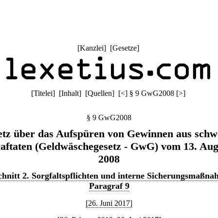
[
Kanzlei
] [
Gesetze
]
[
Titelei
] [
Inhalt
] [
Quellen
]
[
<
]
§ 9 GwG2008
[
>
]
§ 9 GwG2008
etz über das Aufspüren von Gewinnen aus schw
raftaten (Geldwäschegesetz - GwG) vom 13. Aug
2008
hnitt 2. Sorgfaltspflichten und interne Sicherungsmaßn
Paragraf 9
[26. Juni 2017]