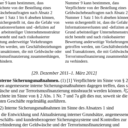
r 9 kann bestimmen, dass
Nummer 9 kann bestimmen, dass
ichtete von der Bestellung eines
Verpflichtete von der Bestellung eines
äschebeauftragten nach Absatz 2
Geldwäschebeauftragten nach Absatz 2
r 1 Satz 1 bis 6 absehen können,
Nummer 1 Satz 1 bis 6 absehen könne
ichergestellt ist, dass die Gefahr von
wenn sichergestellt ist, dass die Gefah
ationsverlusten und -defiziten auf
Informationsverlusten und -defiziten a
arbeitsteiliger Unternehmensstruktur
Grund arbeitsteiliger Unternehmensstr
besteht und nach risikobasierter
nicht besteht und nach risikobasierter
tung anderweitige Vorkehrungen
Bewertung anderweitige Vorkehrungen
ffen werden, um Geschäftsbeziehungen
getroffen werden, um Geschäftsbezie
ansaktionen, die mit Geldwäsche oder
und Transaktionen, die mit Geldwäsch
rismusfinanzierung zusammenhängen,
Terrorismusfinanzierung zusammenhä
hindern.
zu verhindern.
[29. Dezember 2011–1. März 2012]
nterne Sicherungsmaßnahmen.
(1)
[1] Verpflichtete im Sinne von § 
en angemessene interne Sicherungsmaßnahmen dagegen treffen, dass s
sche und zur Terrorismusfinanzierung missbraucht werden können.
2
[
chtete im Sinne von § 2 Abs. 1 Nr. 7 und 7a gilt dies nur, soweit sie die
ten Geschäfte regelmäßig ausführen.
(2) Interne Sicherungsmaßnahmen im Sinne des Absatzes 1 sind
.
die Entwicklung und Aktualisierung interner Grundsätze, angemessen
eschäfts- und kundenbezogener Sicherungssysteme und Kontrollen zur
erhinderung der Geldwäsche und der Terrorismusfinanzierung und