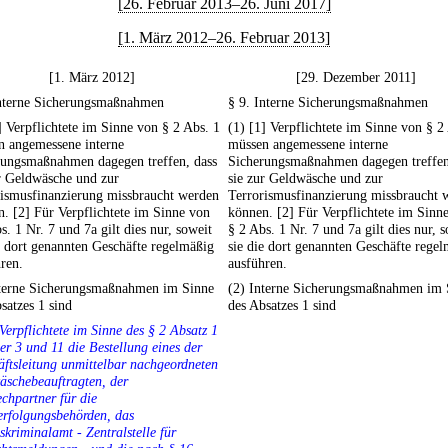
[26. Februar 2013–26. Juni 2017]
[1. März 2012–26. Februar 2013]
[1. März 2012]
[29. Dezember 2011]
Interne Sicherungsmaßnahmen
§ 9. Interne Sicherungsmaßnahmen
] Verpflichtete im Sinne von § 2 Abs. 1
(1) [1] Verpflichtete im Sinne von § 2
n angemessene interne
müssen angemessene interne
rungsmaßnahmen dagegen treffen, dass
Sicherungsmaßnahmen dagegen treffen
r Geldwäsche und zur
sie zur Geldwäsche und zur
rismusfinanzierung missbraucht werden
Terrorismusfinanzierung missbraucht 
. [2] Für Verpflichtete im Sinne von
können. [2] Für Verpflichtete im Sinn
s. 1 Nr. 7 und 7a gilt dies nur, soweit
§ 2 Abs. 1 Nr. 7 und 7a gilt dies nur, 
e dort genannten Geschäfte regelmäßig
sie die dort genannten Geschäfte rege
ren.
ausführen.
nterne Sicherungsmaßnahmen im Sinne
(2) Interne Sicherungsmaßnahmen im 
satzes 1 sind
des Absatzes 1 sind
 Verpflichtete im Sinne des § 2 Absatz 1
 3 und 11 die Bestellung eines der
ftsleitung unmittelbar nachgeordneten
äschebeauftragten, der
chpartner für die
erfolgungsbehörden, das
kriminalamt - Zentralstelle für