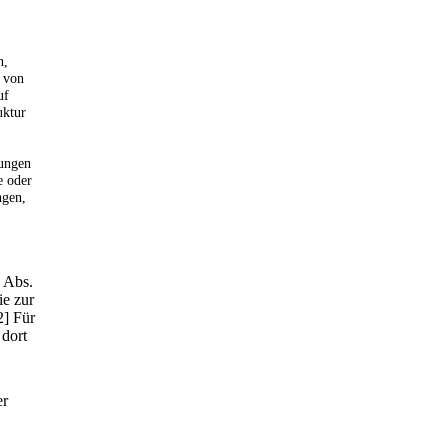
n,
r von
uf
uktur
hungen
e oder
ngen,
2 Abs.
ie zur
2] Für
 dort
er