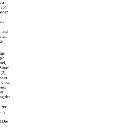
der
 von
heben
rzu
old,
k und
äten,
te
ige
gen
ind,
Sinne
 [2]
 oder
nne von
esen
des
ung der
 zur
rung
] Die
2