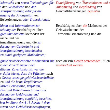
issbrauchs
von
neuen Technologien für
Durchführung
von
Transaktionen und 
e
der
Geldwäsche
und
der
Anbahnung
und
Begründung
von
ismusfinanzierung oder für die
Geschäftsbeziehungen
befassten
stigung der Anonymität
von
äftsbeziehungen
oder Transaktionen;
fahren und Informationen zur
Beschäftigten über
die
Methoden der
ichtung der
Beschäftigten über
Geldwäsche und der
gien und aktuelle
Methoden der
Terrorismusfinanzierung und die
äsche und der
rismusfinanzierung und die
zur
nderung von Geldwäsche und
ismusfinanzierung bestehenden
hten durch geeignete Maßnahmen;
ignete risikoorientierte Maßnahmen zur
nach diesem
Gesetz bestehenden
Pflich
g der Zuverlässigkeit der
unterrichtet werden.
ftigten. Zuverlässig ist, wer die
 dafür bietet, dass die Pflichten
nach
m
Gesetz, sonstige geldwäscherechtliche
hten
und die beim Verpflichteten
ührten Grundsätze, Verfahren,
llen und Verhaltensrichtlinien zur
nderung der Geldwäsche und
ismusfinanzierung sorgfältig beachtet,
hen im Sinne des § 11 Absatz 1 dem
etzten oder Geldwäschebeauftragten,