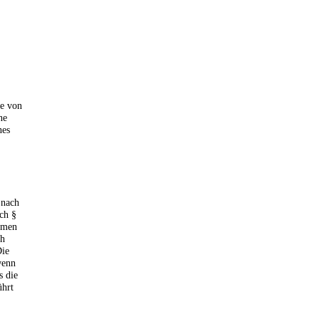
ne von
ne
nes
 nach
ch §
hmen
ch
Die
wenn
s die
hrt