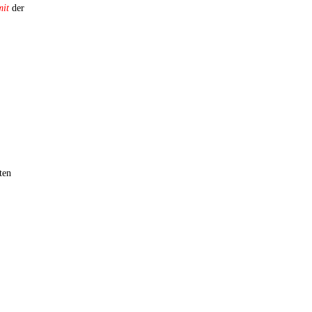
mit
der
ten