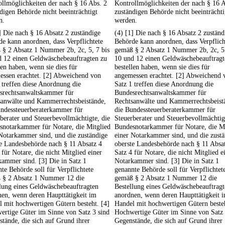
llmöglichkeiten der nach § 16 Abs. 2
Kontrollmöglichkeiten der nach § 16 A
digen Behörde nicht beeinträchtigt
zuständigen Behörde nicht beeinträchti
n.
werden.
] Die nach § 16 Absatz 2 zuständige
(4) [1] Die nach § 16 Absatz 2 zuständ
e kann anordnen, dass Verpflichtete
Behörde kann anordnen, dass Verpflich
 § 2 Absatz 1 Nummer 2b, 2c, 5, 7 bis
gemäß § 2 Absatz 1 Nummer 2b, 2c, 5,
d 12 einen Geldwäschebeauftragten zu
10 und 12 einen Geldwäschebeauftragt
len haben, wenn sie dies für
bestellen haben, wenn sie dies für
essen erachtet. [2] Abweichend von
angemessen erachtet. [2] Abweichend 
 treffen diese Anordnung die
Satz 1 treffen diese Anordnung die
srechtsanwaltskammer für
Bundesrechtsanwaltskammer für
sanwälte und Kammerrechtsbeistände,
Rechtsanwälte und Kammerrechtsbeist
undessteuerberaterkammer für
die Bundessteuerberaterkammer für
berater und Steuerbevollmächtigte, die
Steuerberater und Steuerbevollmächtig
snotarkammer für Notare, die Mitglied
Bundesnotarkammer für Notare, die Mi
Notarkammer sind, und die zuständige
einer Notarkammer sind, und die zust
e Landesbehörde nach § 11 Absatz 4
oberste Landesbehörde nach § 11 Absa
 für Notare, die nicht Mitglied einer
Satz 4 für Notare, die nicht Mitglied e
ammer sind. [3] Die in Satz 1
Notarkammer sind. [3] Die in Satz 1
te Behörde soll für Verpflichtete
genannte Behörde soll für Verpflichtet
 § 2 Absatz 1 Nummer 12 die
gemäß § 2 Absatz 1 Nummer 12 die
lung eines Geldwäschebeauftragten
Bestellung eines Geldwäschebeauftrag
en, wenn deren Haupttätigkeit im
anordnen, wenn deren Haupttätigkeit 
 mit hochwertigen Gütern besteht. [4]
Handel mit hochwertigen Gütern besteh
ertige Güter im Sinne von Satz 3 sind
Hochwertige Güter im Sinne von Satz 
tände, die sich auf Grund ihrer
Gegenstände, die sich auf Grund ihrer