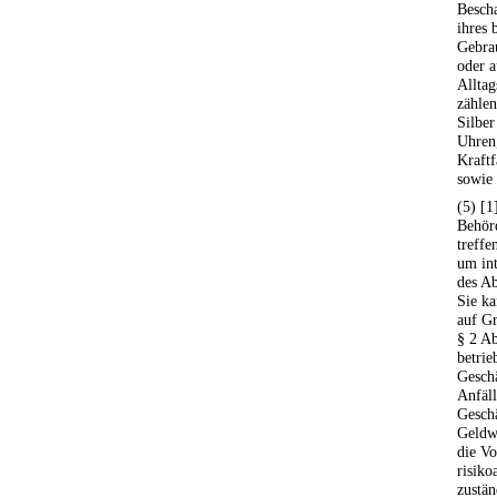
Bescha
ihres
Gebra
oder a
Alltag
zählen
Silber
Uhren,
Kraft
sowie 
(5) [1
Behör
treffe
um in
des Ab
Sie ka
auf Gr
§ 2 Ab
betrie
Geschä
Anfäll
Geschä
Geldw
die Vo
risik
zustän