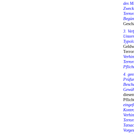
des M
Zweck
Terror
Begün
Gesch
3. Ver
Unterr
Typolo
Geldw
Terro
Verhi
Terror
Pflic
4. gee
Prüfun
Beschä
Gewähr
diese
Pflic
eingef
Kontro
Verhi
Terror
Tatsac
Vorges