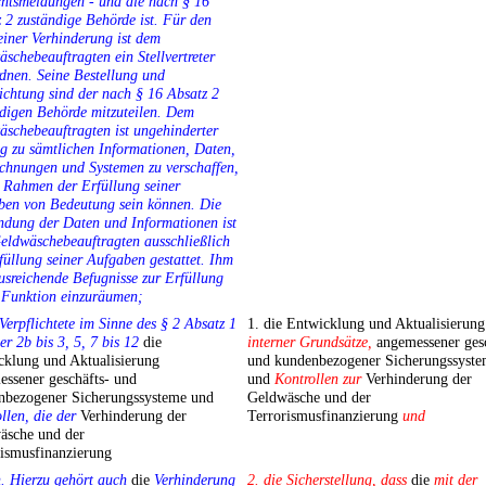
chtsmeldungen - und die nach § 16
 2 zuständige Behörde ist. Für den
einer Verhinderung ist dem
schebeauftragten ein Stellvertreter
dnen. Seine Bestellung und
ichtung sind der nach § 16 Absatz 2
digen Behörde mitzuteilen. Dem
schebeauftragten ist ungehinderter
g zu sämtlichen Informationen, Daten,
chnungen und Systemen zu verschaffen,
 Rahmen der Erfüllung seiner
ben von Bedeutung sein können. Die
ndung der Daten und Informationen ist
eldwäschebeauftragten ausschließlich
füllung seiner Aufgaben gestattet. Ihm
usreichende Befugnisse zur Erfüllung
 Funktion einzuräumen;
 Verpflichtete im Sinne des § 2 Absatz 1
1. die Entwicklung und Aktualisierung
 2b bis 3, 5, 7 bis 12
die
interner Grundsätze,
angemessener gesc
cklung und Aktualisierung
und kundenbezogener Sicherungssyst
ssener geschäfts- und
und
Kontrollen zur
Verhinderung der
nbezogener Sicherungssysteme und
Geldwäsche und der
llen, die der
Verhinderung der
Terrorismusfinanzierung
und
äsche und der
rismusfinanzierung
. Hierzu gehört auch
die
Verhinderung
2. die Sicherstellung, dass
die
mit der