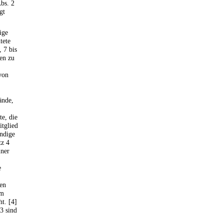
bs. 2
gt
ige
tete
 7 bis
en zu
von
ände,
te, die
tglied
ändige
tz 4
iner
e
ten
im
t. [4]
3 sind