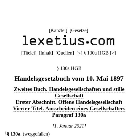
[
Kanzlei
] [
Gesetze
]
[
Titelei
] [
Inhalt
] [
Quellen
]
[
<
]
§ 130a HGB
[
>
]
§ 130a HGB
Handelsgesetzbuch vom 10. Mai 1897
Zweites Buch. Handelsgesellschaften und stille
Gesellschaft
Erster Abschnitt. Offene Handelsgesellschaft
Vierter Titel. Ausscheiden eines Gesellschafters
Paragraf 130a
[1. Januar 2021]
1
§ 130a
.
(weggefallen)