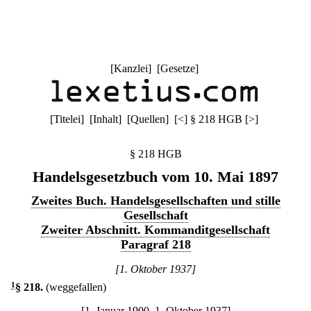
[
Kanzlei
] [
Gesetze
]
[
Titelei
] [
Inhalt
] [
Quellen
]
[
<
]
§ 218 HGB
[
>
]
§ 218 HGB
Handelsgesetzbuch vom 10. Mai 1897
Zweites Buch. Handelsgesellschaften und stille
Gesellschaft
Zweiter Abschnitt. Kommanditgesellschaft
Paragraf 218
[1. Oktober 1937]
1
§ 218
.
(weggefallen)
[1. Januar 1900–1. Oktober 1937]