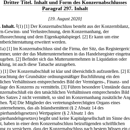
Dritter Titel. Inhalt und Form des Konzernabschlusses
Paragraf 297. Inhalt
[19. August 2020]
.
Inhalt.
2
(1)
[1] Der Konzernabschluss besteht aus der Konzernbilanz,
n-Gewinn- und Verlustrechnung, dem Konzernanhang, der
lflussrechnung und dem Eigenkapitalspiegel.
[2] Er kann um eine
tberichterstattung erweitert werden.
(1a)
[1] Im Konzernabschluss sind die Firma, der Sitz, das Registergeri
mmer, unter der das Mutterunternehmen in das Handelsregister eingetr
zugeben.
[2] Befindet sich das Mutterunternehmen in Liquidation oder
lung, ist auch diese Tatsache anzugeben.
2)
[1] Der Konzernabschluß ist klar und übersichtlich aufzustellen.
[2] E
Beachtung der Grundsätze ordnungsmäßiger Buchführung ein den
hlichen Verhältnissen entsprechendes Bild der Vermögens-, Finanz- und
slage des Konzerns zu vermitteln.
[3] Führen besondere Umstände dazu
nzernabschluß ein den tatsächlichen Verhältnissen entsprechendes Bild
des Satzes 2 nicht vermittelt, so sind im Konzernanhang zusätzliche A
hen.
4
[4] Die Mitglieder des vertretungsberechtigten Organs eines
unternehmens, das als Inlandsemittent (§ 2 Absatz 14 des
pierhandelsgesetzes) Wertpapiere (§ 2 Absatz 1 des
pierhandelsgesetzes) begibt und keine Kapitalgesellschaft im Sinne des
st, haben in einer dem Konzernabschluss beizufügenden schriftlichen
ung zu versichern, dass der Konzernabschluss nach bestem Wissen ein 