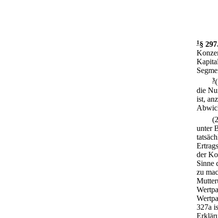
1
§ 297
Konzer
Kapita
Segmen
3
die Nu
ist, an
Abwick
(
unter 
tatsäc
Ertrag
der Ko
Sinne 
zu mac
Mutter
Wertpa
Wertpa
327a i
Erklär