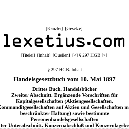
[
Kanzlei
] [
Gesetze
]
[
Titelei
] [
Inhalt
] [
Quellen
]
[
<
]
§ 297 HGB
[
>
]
§ 297 HGB. Inhalt
Handelsgesetzbuch vom 10. Mai 1897
Drittes Buch. Handelsbücher
Zweiter Abschnitt. Ergänzende Vorschriften für
Kapitalgesellschaften (Aktiengesellschaften,
ommanditgesellschaften auf Aktien und Gesellschaften m
beschränkter Haftung) sowie bestimmte
Personenhandelsgesellschaften
ter Unterabschnitt. Konzernabschluß und Konzernlagebe