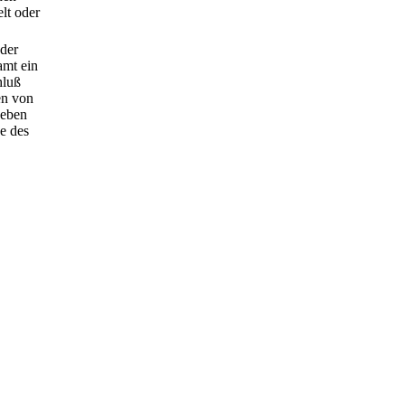
lt oder
 der
amt ein
hluß
en von
geben
ge des