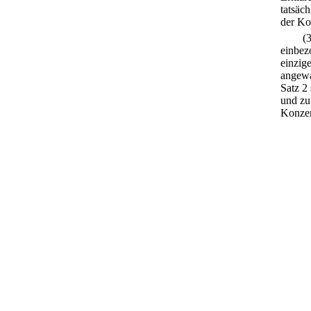
tatsäc
der Ko
(
einbez
einzig
angewa
Satz 2
und zu
Konzer