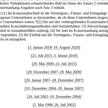
hlichen Verhältnissen entsprechendes Bild im Sinne des Satzes 2 vermitte
nzernanhang Angaben nach Satz 3 enthält.
3)
[1] Im Konzernabschluß ist die Vermögens-, Finanz- und Ertragslage
ogenen Unternehmen so darzustellen, als ob diese Unternehmen insges
es Unternehmen wären.
5
[2] Die auf den vorhergehenden Konzernabsc
ndten Konsolidierungsmethoden sind beizubehalten.
[3] Abweichung
 sind in Ausnahmefällen zulässig.
[4] Sie sind im Konzernanhang anzu
 begründen.
[5] Ihr Einfluß auf die Vermögens-, Finanz- und Ertragsla
ns ist anzugeben.
[3. Januar 2018–19. August 2020]
[23. Juli 2015–3. Januar 2018]
[29. Mai 2009–23. Juli 2015]
[28. Dezember 2007–29. Mai 2009]
[20. Januar 2007–28. Dezember 2007]
[10. Dezember 2004–20. Januar 2007]
[26. Juli 2002–10. Dezember 2004]
[1. Mai 1998–26. Juli 2002]