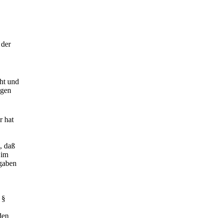
 der
cht und
agen
r hat
, daß
 im
ngaben
 §
den