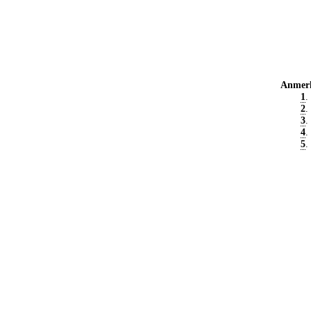
Anmer
1
.
2
.
3
.
4
.
5
.