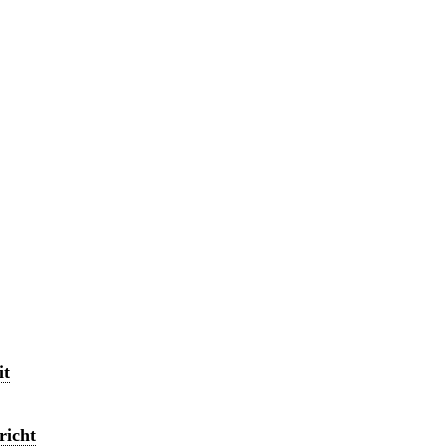
it
richt