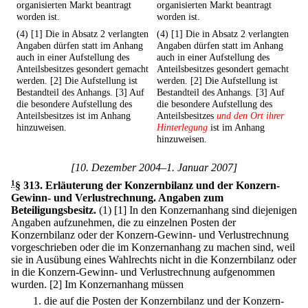
organisierten Markt beantragt
organisierten Markt beantragt
worden ist.
worden ist.
(4) [1] Die in Absatz 2 verlangten
(4) [1] Die in Absatz 2 verlangten
Angaben dürfen statt im Anhang
Angaben dürfen statt im Anhang
auch in einer Aufstellung des
auch in einer Aufstellung des
Anteilsbesitzes gesondert gemacht
Anteilsbesitzes gesondert gemacht
werden. [2] Die Aufstellung ist
werden. [2] Die Aufstellung ist
Bestandteil des Anhangs. [3] Auf
Bestandteil des Anhangs. [3] Auf
die besondere Aufstellung des
die besondere Aufstellung des
Anteilsbesitzes ist im Anhang
Anteilsbesitzes
und den Ort ihrer
hinzuweisen.
Hinterlegung
ist im Anhang
hinzuweisen.
[10. Dezember 2004–1. Januar 2007]
1
§ 313
.
Erläuterung der Konzernbilanz und der Konzern-
Gewinn- und Verlustrechnung. Angaben zum
Beteiligungsbesitz.
(1)
[1] In den Konzernanhang sind diejenigen
Angaben aufzunehmen, die zu einzelnen Posten der
Konzernbilanz oder der Konzern-Gewinn- und Verlustrechnung
vorgeschrieben oder die im Konzernanhang zu machen sind, weil
sie in Ausübung eines Wahlrechts nicht in die Konzernbilanz oder
in die Konzern-Gewinn- und Verlustrechnung aufgenommen
wurden.
[2] Im Konzernanhang müssen
1.
die auf die Posten der Konzernbilanz und der Konzern-