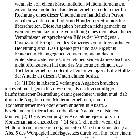
wenn sie von einem börsennotierten Mutterunternehmen,
einem börsennotierten Tochterunternehmen oder einer für
Rechnung eines dieser Unternehmen handelnden Person
gehalten werden und fünf vom Hundert der Stimmrechte
überschreiten. Diese Angaben brauchen nicht gemacht zu
werden, wenn sie für die Vermittlung eines den tatsächlichen
Verhältnissen entsprechenden Bildes der Vermögens-,
Finanz- und Ertragslage des Konzerns von untergeordneter
Bedeutung sind. Das Eigenkapital und das Ergebnis
brauchen nicht angegeben zu werden, wenn das in
Anteilsbesitz stehende Unternehmen seinen Jahresabschluß
nicht offenzulegen hat und das Mutterunternehmen, das
Tochterunternehmen oder die Person weniger als die Hälfte
der Anteile an diesem Unternehmen besitzt.
(3)
[1] Die in Absatz 2 verlangten Angaben brauchen
insoweit nicht gemacht zu werden, als nach vernünftiger
kaufmännischer Beurteilung damit gerechnet werden muß, daß
durch die Angaben dem Mutterunternehmen, einem
Tochterunternehmen oder einem anderen in Absatz 2
bezeichneten Unternehmen erhebliche Nachteile entstehen
können.
[2] Die Anwendung der Ausnahmeregelung ist im
Konzernanhang anzugeben.
5
[3] Satz 1 gilt nicht, wenn ein
Mutterunternehmen einen organisierten Markt im Sinne des § 2
Abs. 5 des Wertpapierhandelsgesetzes durch von ihm oder einem