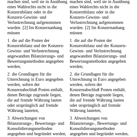
machen sind, weil sie in Ausübung
machen sind, weil sie in Ausübung
eines Wahlrechts nicht in die
eines Wahlrechts nicht in die
Konzernbilanz oder in die
Konzernbilanz oder in die
Konzern-Gewinn- und
Konzern-Gewinn- und
Verlustrechnung aufgenommen
Verlustrechnung aufgenommen
wurden. [2] Im Konzernanhang
wurden. [2] Im Konzernanhang
müssen
müssen
1. die auf die Posten der
1. die auf die Posten der
Konzernbilanz und der Konzern-
Konzernbilanz und der Konzern-
Gewinn- und Verlustrechnung
Gewinn- und Verlustrechnung
angewandten Bilanzierungs- und
angewandten Bilanzierungs- und
Bewertungsmethoden angegeben
Bewertungsmethoden angegeben
werden;
werden;
2. die Grundlagen für die
2. die Grundlagen für die
Umrechnung in Euro angegeben
Umrechnung in Euro angegeben
werden, sofern der
werden, sofern der
Konzernabschluß Posten enthält,
Konzernabschluß Posten enthält,
denen Beträge zugrunde liegen,
denen Beträge zugrunde liegen,
die auf fremde Währung lauten
die auf fremde Währung lauten
oder ursprünglich auf fremde
oder ursprünglich auf fremde
Währung lauteten;
Währung lauteten;
3. Abweichungen von
3. Abweichungen von
Bilanzierungs-, Bewertungs- und
Bilanzierungs-, Bewertungs- und
Konsolidierungsmethoden
Konsolidierungsmethoden
angegeben und begründet werden;
angegeben und begründet werden;