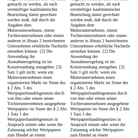
gemacht zu werden, als nach
gemacht zu werden, als nach
vernünftiger kaufmännischer
vernünftiger kaufmännischer
Beurteilung damit gerechnet
Beurteilung damit gerechnet
werden muß, daß durch die
werden muß, daß durch die
Angaben dem
Angaben dem
Mutterunternehmen, einem
Mutterunternehmen, einem
Tochterunternehmen oder einem
Tochterunternehmen oder einem
anderen in Absatz 2 bezeichneten
anderen in Absatz 2 bezeichneten
Unternehmen erhebliche Nachteile
Unternehmen erhebliche Nachteile
entstehen können. [2] Die
entstehen können. [2] Die
Anwendung der
Anwendung der
Ausnahmeregelung ist im
Ausnahmeregelung ist im
Konzernanhang anzugeben. [3]
Konzernanhang anzugeben. [3]
Satz 1 gilt nicht, wenn ein
Satz 1 gilt nicht, wenn ein
Mutterunternehmen einen
Mutterunternehmen einen
organisierten Markt im Sinne des
organisierten Markt im Sinne des
§ 2 Abs. 5 des
§ 2 Abs. 5 des
Wertpapierhandelsgesetzes durch
Wertpapierhandelsgesetzes durch
von ihm oder einem seiner
von ihm oder einem seiner
Tochterunternehmen ausgegebene
Tochterunternehmen ausgegebene
Wertpapiere im Sinne des § 2 Abs.
Wertpapiere im Sinne des § 2 Abs.
1 Satz 1 des
1 Satz 1 des
Wertpapierhandelsgesetzes in
Wertpapierhandelsgesetzes in
Anspruch nimmt oder wenn die
Anspruch nimmt oder wenn die
Zulassung solcher Wertpapiere
Zulassung solcher Wertpapiere
zum Handel an einem
zum Handel an einem