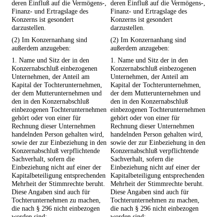
deren Einfluß auf die Vermögens-,
deren Einfluß auf die Vermögens-,
Finanz- und Ertragslage des
Finanz- und Ertragslage des
Konzerns ist gesondert
Konzerns ist gesondert
darzustellen.
darzustellen.
(2) Im Konzernanhang sind
(2) Im Konzernanhang sind
außerdem anzugeben:
außerdem anzugeben:
1. Name und Sitz der in den
1. Name und Sitz der in den
Konzernabschluß einbezogenen
Konzernabschluß einbezogenen
Unternehmen, der Anteil am
Unternehmen, der Anteil am
Kapital der Tochterunternehmen,
Kapital der Tochterunternehmen,
der dem Mutterunternehmen und
der dem Mutterunternehmen und
den in den Konzernabschluß
den in den Konzernabschluß
einbezogenen Tochterunternehmen
einbezogenen Tochterunternehmen
gehört oder von einer für
gehört oder von einer für
Rechnung dieser Unternehmen
Rechnung dieser Unternehmen
handelnden Person gehalten wird,
handelnden Person gehalten wird,
sowie der zur Einbeziehung in den
sowie der zur Einbeziehung in den
Konzernabschluß verpflichtende
Konzernabschluß verpflichtende
Sachverhalt, sofern die
Sachverhalt, sofern die
Einbeziehung nicht auf einer der
Einbeziehung nicht auf einer der
Kapitalbeteiligung entsprechenden
Kapitalbeteiligung entsprechenden
Mehrheit der Stimmrechte beruht.
Mehrheit der Stimmrechte beruht.
Diese Angaben sind auch für
Diese Angaben sind auch für
Tochterunternehmen zu machen,
Tochterunternehmen zu machen,
die nach § 296 nicht einbezogen
die nach § 296 nicht einbezogen
worden sind;
worden sind;