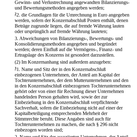
Gewinn- und Verlustrechnung angewandten Bilanzierungs-
und Bewertungsmethoden angegeben werden;
2
2.
die Grundlagen für die Umrechnung in Euro angegeben
werden, sofern der Konzernabschluß Posten enthält, denen
Beträge zugrunde liegen, die auf fremde Währung lauten
oder ursprünglich auf fremde Währung lauteten;
3.
Abweichungen von Bilanzierungs-, Bewertungs- und
Konsolidierungsmethoden angegeben und begründet
werden; deren Einfluß auf die Vermögens-, Finanz- und
Ertragslage des Konzerns ist gesondert darzustellen.
(2) Im Konzernanhang sind außerdem anzugeben:
3
1.
Name und Sitz der in den Konzernabschluß
einbezogenen Unternehmen, der Anteil am Kapital der
Tochterunternehmen, der dem Mutterunternehmen und den
in den Konzernabschluß einbezogenen Tochterunternehmen
gehört oder von einer für Rechnung dieser Unternehmen
handelnden Person gehalten wird, sowie der zur
Einbeziehung in den Konzernabschluß verpflichtende
Sachverhalt, sofern die Einbeziehung nicht auf einer der
Kapitalbeteiligung entsprechenden Mehrheit der
Stimmrechte beruht. Diese Angaben sind auch für
Tochterunternehmen zu machen, die nach § 296 nicht
einbezogen worden sind;
2.
Name und Sitz der assoziierten Unternehmen, der Anteil