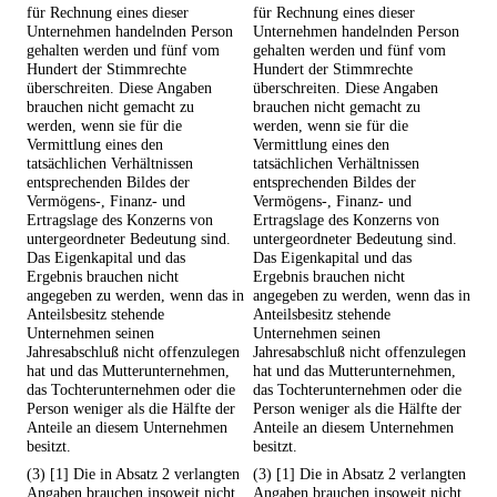
für Rechnung eines dieser
für Rechnung eines dieser
Unternehmen handelnden Person
Unternehmen handelnden Person
gehalten werden und fünf vom
gehalten werden und fünf vom
Hundert der Stimmrechte
Hundert der Stimmrechte
überschreiten. Diese Angaben
überschreiten. Diese Angaben
brauchen nicht gemacht zu
brauchen nicht gemacht zu
werden, wenn sie für die
werden, wenn sie für die
Vermittlung eines den
Vermittlung eines den
tatsächlichen Verhältnissen
tatsächlichen Verhältnissen
entsprechenden Bildes der
entsprechenden Bildes der
Vermögens-, Finanz- und
Vermögens-, Finanz- und
Ertragslage des Konzerns von
Ertragslage des Konzerns von
untergeordneter Bedeutung sind.
untergeordneter Bedeutung sind.
Das Eigenkapital und das
Das Eigenkapital und das
Ergebnis brauchen nicht
Ergebnis brauchen nicht
angegeben zu werden, wenn das in
angegeben zu werden, wenn das in
Anteilsbesitz stehende
Anteilsbesitz stehende
Unternehmen seinen
Unternehmen seinen
Jahresabschluß nicht offenzulegen
Jahresabschluß nicht offenzulegen
hat und das Mutterunternehmen,
hat und das Mutterunternehmen,
das Tochterunternehmen oder die
das Tochterunternehmen oder die
Person weniger als die Hälfte der
Person weniger als die Hälfte der
Anteile an diesem Unternehmen
Anteile an diesem Unternehmen
besitzt.
besitzt.
(3) [1] Die in Absatz 2 verlangten
(3) [1] Die in Absatz 2 verlangten
Angaben brauchen insoweit nicht
Angaben brauchen insoweit nicht