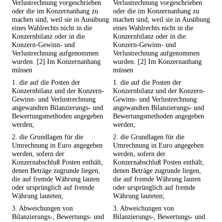
Verlustrechnung vorgeschrieben
Verlustrechnung vorgeschrieben
oder die im Konzernanhang zu
oder die im Konzernanhang zu
machen sind, weil sie in Ausübung
machen sind, weil sie in Ausübung
eines Wahlrechts nicht in die
eines Wahlrechts nicht in die
Konzernbilanz oder in die
Konzernbilanz oder in die
Konzern-Gewinn- und
Konzern-Gewinn- und
Verlustrechnung aufgenommen
Verlustrechnung aufgenommen
wurden. [2] Im Konzernanhang
wurden. [2] Im Konzernanhang
müssen
müssen
1. die auf die Posten der
1. die auf die Posten der
Konzernbilanz und der Konzern-
Konzernbilanz und der Konzern-
Gewinn- und Verlustrechnung
Gewinn- und Verlustrechnung
angewandten Bilanzierungs- und
angewandten Bilanzierungs- und
Bewertungsmethoden angegeben
Bewertungsmethoden angegeben
werden;
werden;
2. die Grundlagen für die
2. die Grundlagen für die
Umrechnung in Euro angegeben
Umrechnung in Euro angegeben
werden, sofern der
werden, sofern der
Konzernabschluß Posten enthält,
Konzernabschluß Posten enthält,
denen Beträge zugrunde liegen,
denen Beträge zugrunde liegen,
die auf fremde Währung lauten
die auf fremde Währung lauten
oder ursprünglich auf fremde
oder ursprünglich auf fremde
Währung lauteten;
Währung lauteten;
3. Abweichungen von
3. Abweichungen von
Bilanzierungs-, Bewertungs- und
Bilanzierungs-, Bewertungs- und