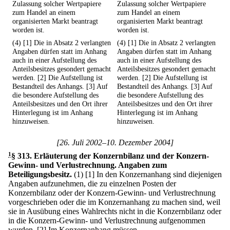
Zulassung solcher Wertpapiere
Zulassung solcher Wertpapiere
zum Handel an einem
zum Handel an einem
organisierten Markt beantragt
organisierten Markt beantragt
worden ist.
worden ist.
(4) [1] Die in Absatz 2 verlangten
(4) [1] Die in Absatz 2 verlangten
Angaben dürfen statt im Anhang
Angaben dürfen statt im Anhang
auch in einer Aufstellung des
auch in einer Aufstellung des
Anteilsbesitzes gesondert gemacht
Anteilsbesitzes gesondert gemacht
werden. [2] Die Aufstellung ist
werden. [2] Die Aufstellung ist
Bestandteil des Anhangs. [3] Auf
Bestandteil des Anhangs. [3] Auf
die besondere Aufstellung des
die besondere Aufstellung des
Anteilsbesitzes und den Ort ihrer
Anteilsbesitzes und den Ort ihrer
Hinterlegung ist im Anhang
Hinterlegung ist im Anhang
hinzuweisen.
hinzuweisen.
[26. Juli 2002–10. Dezember 2004]
1
§ 313
.
Erläuterung der Konzernbilanz und der Konzern-
Gewinn- und Verlustrechnung. Angaben zum
Beteiligungsbesitz.
(1)
[1] In den Konzernanhang sind diejenigen
Angaben aufzunehmen, die zu einzelnen Posten der
Konzernbilanz oder der Konzern-Gewinn- und Verlustrechnung
vorgeschrieben oder die im Konzernanhang zu machen sind, weil
sie in Ausübung eines Wahlrechts nicht in die Konzernbilanz oder
in die Konzern-Gewinn- und Verlustrechnung aufgenommen
wurden.
[2] Im Konzernanhang müssen