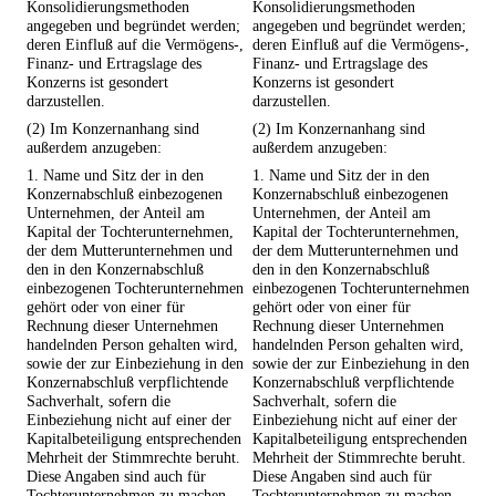
Konsolidierungsmethoden
Konsolidierungsmethoden
angegeben und begründet werden;
angegeben und begründet werden;
deren Einfluß auf die Vermögens-,
deren Einfluß auf die Vermögens-,
Finanz- und Ertragslage des
Finanz- und Ertragslage des
Konzerns ist gesondert
Konzerns ist gesondert
darzustellen.
darzustellen.
(2) Im Konzernanhang sind
(2) Im Konzernanhang sind
außerdem anzugeben:
außerdem anzugeben:
1. Name und Sitz der in den
1. Name und Sitz der in den
Konzernabschluß einbezogenen
Konzernabschluß einbezogenen
Unternehmen, der Anteil am
Unternehmen, der Anteil am
Kapital der Tochterunternehmen,
Kapital der Tochterunternehmen,
der dem Mutterunternehmen und
der dem Mutterunternehmen und
den in den Konzernabschluß
den in den Konzernabschluß
einbezogenen Tochterunternehmen
einbezogenen Tochterunternehmen
gehört oder von einer für
gehört oder von einer für
Rechnung dieser Unternehmen
Rechnung dieser Unternehmen
handelnden Person gehalten wird,
handelnden Person gehalten wird,
sowie der zur Einbeziehung in den
sowie der zur Einbeziehung in den
Konzernabschluß verpflichtende
Konzernabschluß verpflichtende
Sachverhalt, sofern die
Sachverhalt, sofern die
Einbeziehung nicht auf einer der
Einbeziehung nicht auf einer der
Kapitalbeteiligung entsprechenden
Kapitalbeteiligung entsprechenden
Mehrheit der Stimmrechte beruht.
Mehrheit der Stimmrechte beruht.
Diese Angaben sind auch für
Diese Angaben sind auch für
Tochterunternehmen zu machen,
Tochterunternehmen zu machen,