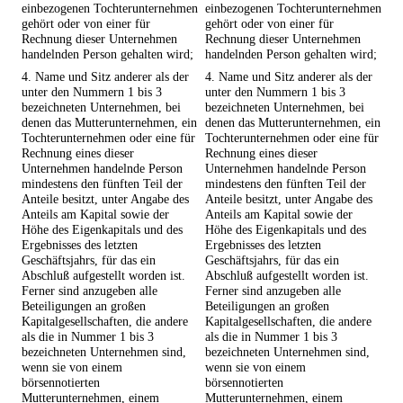
einbezogenen Tochterunternehmen
einbezogenen Tochterunternehmen
gehört oder von einer für
gehört oder von einer für
Rechnung dieser Unternehmen
Rechnung dieser Unternehmen
handelnden Person gehalten wird;
handelnden Person gehalten wird;
4. Name und Sitz anderer als der
4. Name und Sitz anderer als der
unter den Nummern 1 bis 3
unter den Nummern 1 bis 3
bezeichneten Unternehmen, bei
bezeichneten Unternehmen, bei
denen das Mutterunternehmen, ein
denen das Mutterunternehmen, ein
Tochterunternehmen oder eine für
Tochterunternehmen oder eine für
Rechnung eines dieser
Rechnung eines dieser
Unternehmen handelnde Person
Unternehmen handelnde Person
mindestens den fünften Teil der
mindestens den fünften Teil der
Anteile besitzt, unter Angabe des
Anteile besitzt, unter Angabe des
Anteils am Kapital sowie der
Anteils am Kapital sowie der
Höhe des Eigenkapitals und des
Höhe des Eigenkapitals und des
Ergebnisses des letzten
Ergebnisses des letzten
Geschäftsjahrs, für das ein
Geschäftsjahrs, für das ein
Abschluß aufgestellt worden ist.
Abschluß aufgestellt worden ist.
Ferner sind anzugeben alle
Ferner sind anzugeben alle
Beteiligungen an großen
Beteiligungen an großen
Kapitalgesellschaften, die andere
Kapitalgesellschaften, die andere
als die in Nummer 1 bis 3
als die in Nummer 1 bis 3
bezeichneten Unternehmen sind,
bezeichneten Unternehmen sind,
wenn sie von einem
wenn sie von einem
börsennotierten
börsennotierten
Mutterunternehmen, einem
Mutterunternehmen, einem