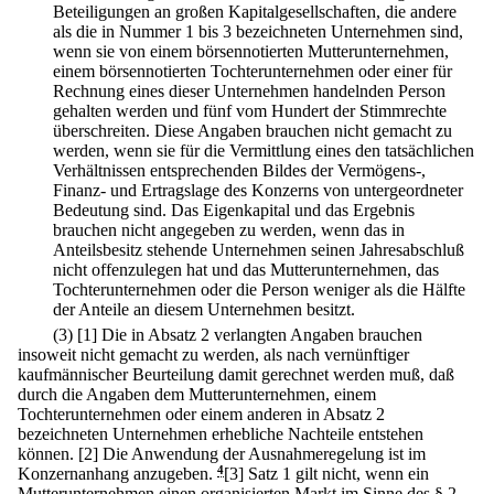
Beteiligungen an großen Kapitalgesellschaften, die andere
als die in Nummer 1 bis 3 bezeichneten Unternehmen sind,
wenn sie von einem börsennotierten Mutterunternehmen,
einem börsennotierten Tochterunternehmen oder einer für
Rechnung eines dieser Unternehmen handelnden Person
gehalten werden und fünf vom Hundert der Stimmrechte
überschreiten. Diese Angaben brauchen nicht gemacht zu
werden, wenn sie für die Vermittlung eines den tatsächlichen
Verhältnissen entsprechenden Bildes der Vermögens-,
Finanz- und Ertragslage des Konzerns von untergeordneter
Bedeutung sind. Das Eigenkapital und das Ergebnis
brauchen nicht angegeben zu werden, wenn das in
Anteilsbesitz stehende Unternehmen seinen Jahresabschluß
nicht offenzulegen hat und das Mutterunternehmen, das
Tochterunternehmen oder die Person weniger als die Hälfte
der Anteile an diesem Unternehmen besitzt.
(3)
[1] Die in Absatz 2 verlangten Angaben brauchen
insoweit nicht gemacht zu werden, als nach vernünftiger
kaufmännischer Beurteilung damit gerechnet werden muß, daß
durch die Angaben dem Mutterunternehmen, einem
Tochterunternehmen oder einem anderen in Absatz 2
bezeichneten Unternehmen erhebliche Nachteile entstehen
können.
[2] Die Anwendung der Ausnahmeregelung ist im
Konzernanhang anzugeben.
4
[3] Satz 1 gilt nicht, wenn ein
Mutterunternehmen einen organisierten Markt im Sinne des § 2