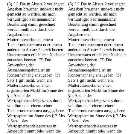
(3) [1] Die in Absatz 2 verlangten
(3) [1] Die in Absatz 2 verlangten
Angaben brauchen insoweit nicht
Angaben brauchen insoweit nicht
gemacht zu werden, als nach
gemacht zu werden, als nach
vernünftiger kaufmännischer
vernünftiger kaufmännischer
Beurteilung damit gerechnet
Beurteilung damit gerechnet
werden muß, daß durch die
werden muß, daß durch die
Angaben dem
Angaben dem
Mutterunternehmen, einem
Mutterunternehmen, einem
Tochterunternehmen oder einem
Tochterunternehmen oder einem
anderen in Absatz 2 bezeichneten
anderen in Absatz 2 bezeichneten
Unternehmen erhebliche Nachteile
Unternehmen erhebliche Nachteile
entstehen können. [2] Die
entstehen können. [2] Die
Anwendung der
Anwendung der
Ausnahmeregelung ist im
Ausnahmeregelung ist im
Konzernanhang anzugeben. [3]
Konzernanhang anzugeben. [3]
Satz 1 gilt nicht, wenn ein
Satz 1 gilt nicht, wenn ein
Mutterunternehmen einen
Mutterunternehmen einen
organisierten Markt im Sinne des
organisierten Markt im Sinne des
§ 2 Abs. 5 des
§ 2 Abs. 5 des
Wertpapierhandelsgesetzes durch
Wertpapierhandelsgesetzes durch
von ihm oder einem seiner
von ihm oder einem seiner
Tochterunternehmen ausgegebene
Tochterunternehmen ausgegebene
Wertpapiere im Sinne des § 2 Abs.
Wertpapiere im Sinne des § 2 Abs.
1 Satz 1 des
1 Satz 1 des
Wertpapierhandelsgesetzes in
Wertpapierhandelsgesetzes in
Anspruch nimmt oder wenn die
Anspruch nimmt oder wenn die