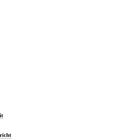
it
richt