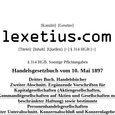
[
Kanzlei
] [
Gesetze
]
[
Titelei
] [
Inhalt
] [
Quellen
]
[
<
]
§ 314 HGB
[
>
]
§ 314 HGB. Sonstige Pflichtangaben
Handelsgesetzbuch vom 10. Mai 1897
Drittes Buch. Handelsbücher
Zweiter Abschnitt. Ergänzende Vorschriften für
Kapitalgesellschaften (Aktiengesellschaften,
ommanditgesellschaften auf Aktien und Gesellschaften m
beschränkter Haftung) sowie bestimmte
Personenhandelsgesellschaften
ter Unterabschnitt. Konzernabschluß und Konzernlagebe