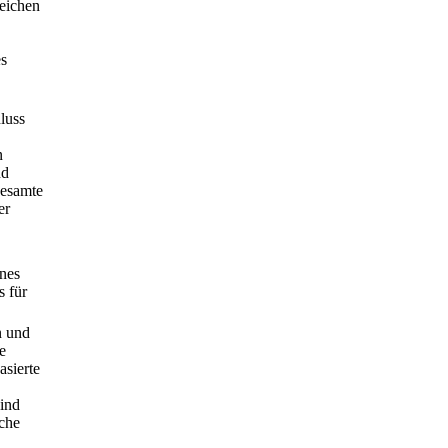
reichen
es
luss
n
nd
gesamte
er
ines
s für
n und
e
asierte
sind
üche