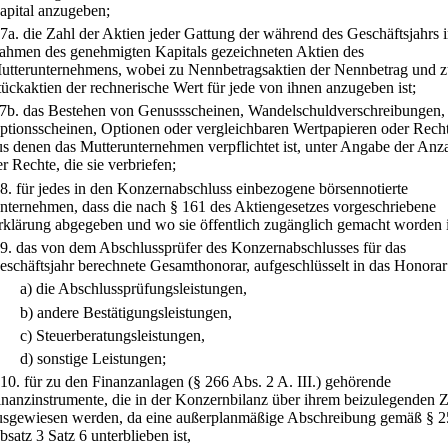
apital anzugeben;
7a.
die Zahl der Aktien jeder Gattung der während des Geschäftsjahrs 
ahmen des genehmigten Kapitals gezeichneten Aktien des
utterunternehmens, wobei zu Nennbetragsaktien der Nennbetrag und 
tückaktien der rechnerische Wert für jede von ihnen anzugeben ist;
7b.
das Bestehen von Genussscheinen, Wandelschuldverschreibungen,
ptionsscheinen, Optionen oder vergleichbaren Wertpapieren oder Rech
us denen das Mutterunternehmen verpflichtet ist, unter Angabe der Anz
er Rechte, die sie verbriefen;
8.
für jedes in den Konzernabschluss einbezogene börsennotierte
nternehmen, dass die nach § 161 des Aktiengesetzes vorgeschriebene
rklärung abgegeben und wo sie öffentlich zugänglich gemacht worden i
9.
das von dem Abschlussprüfer des Konzernabschlusses für das
eschäftsjahr berechnete Gesamthonorar, aufgeschlüsselt in das Honorar
a)
die Abschlussprüfungsleistungen,
b)
andere Bestätigungsleistungen,
c)
Steuerberatungsleistungen,
d)
sonstige Leistungen;
10.
für zu den Finanzanlagen (§ 266 Abs. 2 A. III.) gehörende
inanzinstrumente, die in der Konzernbilanz über ihrem beizulegenden Z
usgewiesen werden, da eine außerplanmäßige Abschreibung gemäß § 
bsatz 3 Satz 6 unterblieben ist,