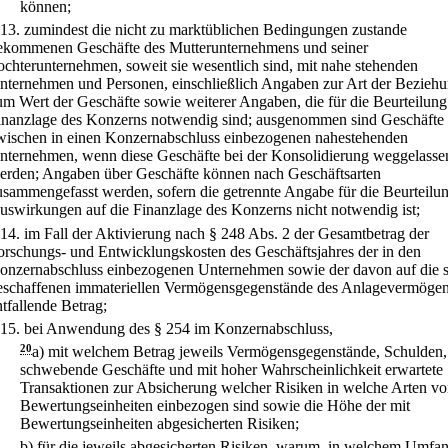
können;
13.
zumindest die nicht zu marktüblichen Bedingungen zustande
ekommenen Geschäfte des Mutterunternehmens und seiner
ochterunternehmen, soweit sie wesentlich sind, mit nahe stehenden
nternehmen und Personen, einschließlich Angaben zur Art der Beziehu
um Wert der Geschäfte sowie weiterer Angaben, die für die Beurteilung
inanzlage des Konzerns notwendig sind; ausgenommen sind Geschäfte
wischen in einen Konzernabschluss einbezogenen nahestehenden
nternehmen, wenn diese Geschäfte bei der Konsolidierung weggelasse
erden; Angaben über Geschäfte können nach Geschäftsarten
usammengefasst werden, sofern die getrennte Angabe für die Beurteilu
uswirkungen auf die Finanzlage des Konzerns nicht notwendig ist;
14.
im Fall der Aktivierung nach § 248 Abs. 2 der Gesamtbetrag der
orschungs- und Entwicklungskosten des Geschäftsjahres der in den
onzernabschluss einbezogenen Unternehmen sowie der davon auf die s
eschaffenen immateriellen Vermögensgegenstände des Anlagevermöge
ntfallende Betrag;
15.
bei Anwendung des § 254 im Konzernabschluss,
20
a)
mit welchem Betrag jeweils Vermögensgegenstände, Schulden,
schwebende Geschäfte und mit hoher Wahrscheinlichkeit erwartete
Transaktionen zur Absicherung welcher Risiken in welche Arten v
Bewertungseinheiten einbezogen sind sowie die Höhe der mit
Bewertungseinheiten abgesicherten Risiken;
b)
für die jeweils abgesicherten Risiken, warum, in welchem Umfa