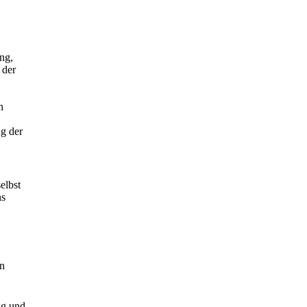
ng,
 der
n
ng der
elbst
ns
on
ng und