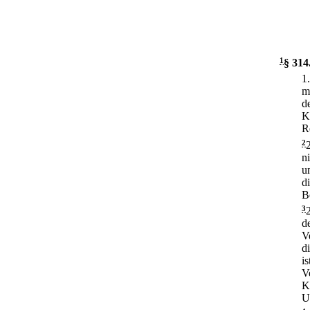
1
§ 314
1
m
d
K
R
2
n
u
d
B
3
d
V
d
i
V
K
U