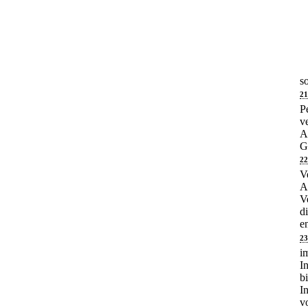
s
21
P
v
A
G
22
V
A
V
d
e
23
i
I
b
I
v