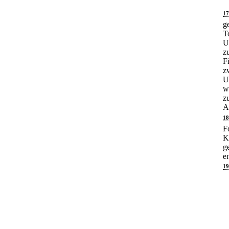
17
g
T
U
z
F
z
U
w
z
A
18
F
K
g
e
19