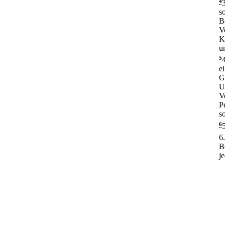
4
s
B
V
K
u
5
e
G
U
V
P
s
6
6
B
j