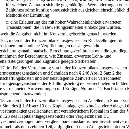
für welchen Zeitraum sich die gegenläufigen Wertänderungen oder
Zahlungsströme künftig voraussichtlich ausgleichen einschließlich d
Methode der Ermittlung;
c)
eine Erläuterung der mit hoher Wahrscheinlichkeit erwarteten
Transaktionen, die in Bewertungseinheiten einbezogen wurden,
oweit die Angaben nicht im Konzernlagebericht gemacht werden;
16.
zu den in der Konzernbilanz ausgewiesenen Rückstellungen für
ensionen und ähnliche Verpflichtungen das angewandte
ersicherungsmathematische Berechnungsverfahren sowie die grundleg
nnahmen der Berechnung, wie Zinssatz, erwartete Lohn- und
ehaltssteigerungen und zugrunde gelegte Sterbetafeln;
17.
im Fall der Verrechnung von in der Konzernbilanz ausgewiesenen
ermögensgegenständen und Schulden nach § 246 Abs. 2 Satz 2 die
nschaffungskosten und der beizulegende Zeitwert der verrechneten
ermögensgegenstände, der Erfüllungsbetrag der verrechneten Schulden
ie verrechneten Aufwendungen und Erträge; Nummer 12 Buchstabe a i
ntsprechend anzuwenden;
18.
zu den in der Konzernbilanz ausgewiesenen Anteilen an Sonderv
m Sinn des § 1 Absatz 10 des Kapitalanlagegesetzbuchs oder Anlageakt
nvestmentaktiengesellschaften mit veränderlichem Kapital im Sinn der 
is 123 des Kapitalanlagegesetzbuchs oder vergleichbaren EU-
nvestmentvermögen oder vergleichbaren ausländischen Investmentver
on mehr als dem zehnten Teil, aufgegliedert nach Anlagezielen, deren 