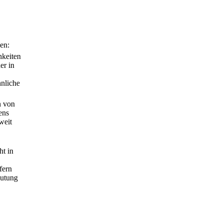
en:
hkeiten
er in
nliche
n von
ens
weit
ht in
fern
eutung