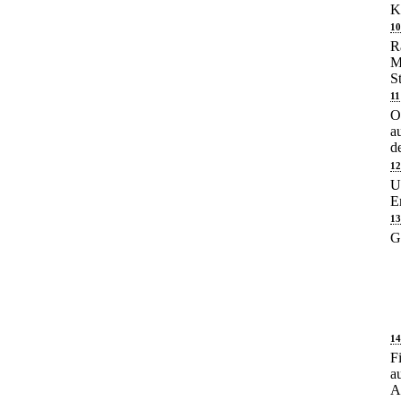
K
10
R
M
S
11
O
a
d
12
U
E
13
G
14
F
a
A