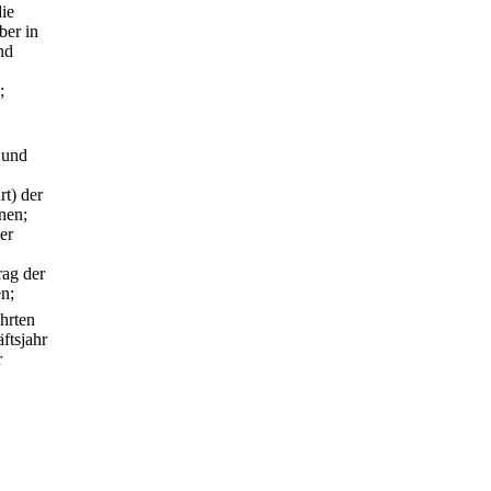
ie
ber in
nd
;
 und
t) der
nen;
er
rag der
en;
hrten
ftsjahr
r