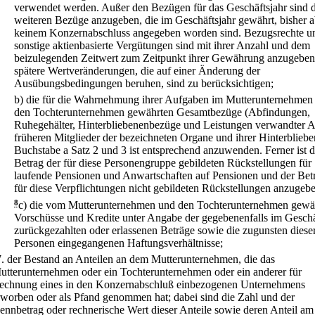
verwendet werden. Außer den Bezügen für das Geschäftsjahr sind d
weiteren Bezüge anzugeben, die im Geschäftsjahr gewährt, bisher a
keinem Konzernabschluss angegeben worden sind. Bezugsrechte u
sonstige aktienbasierte Vergütungen sind mit ihrer Anzahl und dem
beizulegenden Zeitwert zum Zeitpunkt ihrer Gewährung anzugeben
spätere Wertveränderungen, die auf einer Änderung der
Ausübungsbedingungen beruhen, sind zu berücksichtigen;
b)
die für die Wahrnehmung ihrer Aufgaben im Mutterunternehmen
den Tochterunternehmen gewährten Gesamtbezüge (Abfindungen,
Ruhegehälter, Hinterbliebenenbezüge und Leistungen verwandter Ar
früheren Mitglieder der bezeichneten Organe und ihrer Hinterbliebe
Buchstabe a Satz 2 und 3 ist entsprechend anzuwenden. Ferner ist d
Betrag der für diese Personengruppe gebildeten Rückstellungen für
laufende Pensionen und Anwartschaften auf Pensionen und der Bet
für diese Verpflichtungen nicht gebildeten Rückstellungen anzugeb
8
c)
die vom Mutterunternehmen und den Tochterunternehmen gewä
Vorschüsse und Kredite unter Angabe der gegebenenfalls im Geschä
zurückgezahlten oder erlassenen Beträge sowie die zugunsten diese
Personen eingegangenen Haftungsverhältnisse;
7.
der Bestand an Anteilen an dem Mutterunternehmen, die das
utterunternehmen oder ein Tochterunternehmen oder ein anderer für
echnung eines in den Konzernabschluß einbezogenen Unternehmens
rworben oder als Pfand genommen hat; dabei sind die Zahl und der
ennbetrag oder rechnerische Wert dieser Anteile sowie deren Anteil am