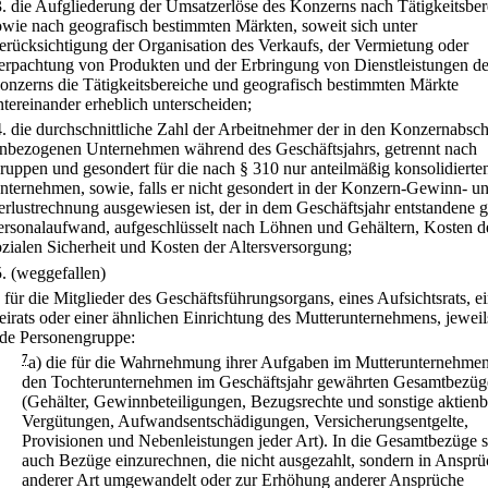
3.
die Aufgliederung der Umsatzerlöse des Konzerns nach Tätigkeitsbe
owie nach geografisch bestimmten Märkten, soweit sich unter
erücksichtigung der Organisation des Verkaufs, der Vermietung oder
erpachtung von Produkten und der Erbringung von Dienstleistungen d
onzerns die Tätigkeitsbereiche und geografisch bestimmten Märkte
ntereinander erheblich unterscheiden;
4.
die durchschnittliche Zahl der Arbeitnehmer der in den Konzernabsch
inbezogenen Unternehmen während des Geschäftsjahrs, getrennt nach
ruppen und gesondert für die nach § 310 nur anteilmäßig konsolidierte
nternehmen, sowie, falls er nicht gesondert in der Konzern-Gewinn- u
erlustrechnung ausgewiesen ist, der in dem Geschäftsjahr entstandene 
ersonalaufwand, aufgeschlüsselt nach Löhnen und Gehältern, Kosten d
ozialen Sicherheit und Kosten der Altersversorgung;
5.
(weggefallen)
.
für die Mitglieder des Geschäftsführungsorgans, eines Aufsichtsrats, e
eirats oder einer ähnlichen Einrichtung des Mutterunternehmens, jeweil
ede Personengruppe:
7
a)
die für die Wahrnehmung ihrer Aufgaben im Mutterunternehme
den Tochterunternehmen im Geschäftsjahr gewährten Gesamtbezüg
(Gehälter, Gewinnbeteiligungen, Bezugsrechte und sonstige aktienb
Vergütungen, Aufwandsentschädigungen, Versicherungsentgelte,
Provisionen und Nebenleistungen jeder Art). In die Gesamtbezüge 
auch Bezüge einzurechnen, die nicht ausgezahlt, sondern in Anspr
anderer Art umgewandelt oder zur Erhöhung anderer Ansprüche