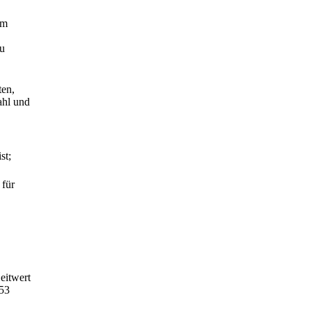
im
zu
ten,
ahl und
st;
 für
eitwert
253