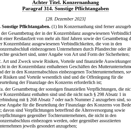
Achter Titel. Konzernanhang
Paragraf 314. Sonstige Pflichtangaben
[28. Dezember 2023]
.
Sonstige Pflichtangaben.
(1) Im Konzernanhang sind ferner anzugeb
.
der Gesamtbetrag der in der Konzernbilanz ausgewiesenen Verbindlic
it einer Restlaufzeit von mehr als fünf Jahren sowie der Gesamtbetrag d
er Konzernbilanz ausgewiesenen Verbindlichkeiten, die von in den
onzernabschluß einbezogenen Unternehmen durch Pfandrechte oder äh
echte gesichert sind, unter Angabe von Art und Form der Sicherheiten;
2.
Art und Zweck sowie Risiken, Vorteile und finanzielle Auswirkunge
icht in der Konzernbilanz enthaltenen Geschäften des Mutterunternehm
nd der in den Konzernabschluss einbezogenen Tochterunternehmen, so
ie Risiken und Vorteile wesentlich sind und die Offenlegung für die
eurteilung der Finanzlage des Konzerns erforderlich ist;
2a.
der Gesamtbetrag der sonstigen finanziellen Verpflichtungen, die nic
er Konzernbilanz enthalten sind und die nicht nach § 298 Absatz 1 in
erbindung mit § 268 Absatz 7 oder nach Nummer 2 anzugeben sind, so
iese Angabe für die Beurteilung der Finanzlage des Konzerns von Bed
st; davon sind Verpflichtungen betreffend die Altersversorgung sowie
erpflichtungen gegenüber Tochterunternehmen, die nicht in den
onzernabschluss einbezogen werden, oder gegenüber assoziierten
nternehmen jeweils gesondert anzugeben;