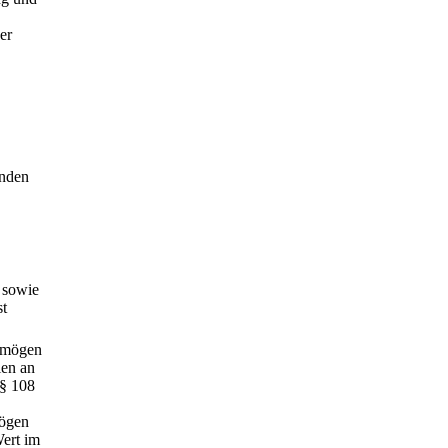
er
enden
 sowie
st
ermögen
ien an
§§ 108
mögen
Wert im