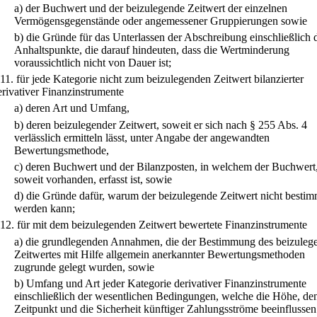
a)
der Buchwert und der beizulegende Zeitwert der einzelnen
Vermögensgegenstände oder angemessener Gruppierungen sowie
b)
die Gründe für das Unterlassen der Abschreibung einschließlich 
Anhaltspunkte, die darauf hindeuten, dass die Wertminderung
voraussichtlich nicht von Dauer ist;
11.
für jede Kategorie nicht zum beizulegenden Zeitwert bilanzierter
erivativer Finanzinstrumente
a)
deren Art und Umfang,
b)
deren beizulegender Zeitwert, soweit er sich nach § 255 Abs. 4
verlässlich ermitteln lässt, unter Angabe der angewandten
Bewertungsmethode,
c)
deren Buchwert und der Bilanzposten, in welchem der Buchwert
soweit vorhanden, erfasst ist, sowie
d)
die Gründe dafür, warum der beizulegende Zeitwert nicht bestim
werden kann;
12.
für mit dem beizulegenden Zeitwert bewertete Finanzinstrumente
a)
die grundlegenden Annahmen, die der Bestimmung des beizuleg
Zeitwertes mit Hilfe allgemein anerkannter Bewertungsmethoden
zugrunde gelegt wurden, sowie
b)
Umfang und Art jeder Kategorie derivativer Finanzinstrumente
einschließlich der wesentlichen Bedingungen, welche die Höhe, de
Zeitpunkt und die Sicherheit künftiger Zahlungsströme beeinflussen