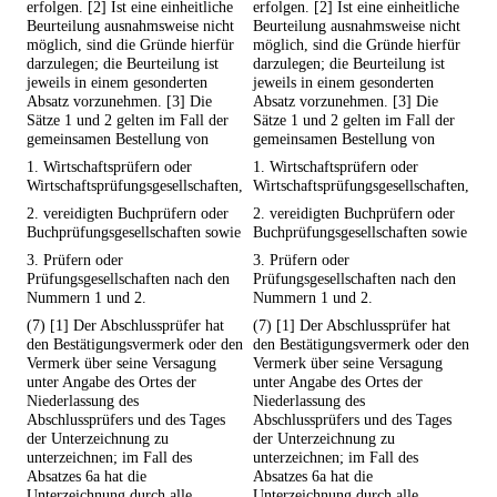
erfolgen. [2] Ist eine einheitliche
erfolgen. [2] Ist eine einheitliche
Beurteilung ausnahmsweise nicht
Beurteilung ausnahmsweise nicht
möglich, sind die Gründe hierfür
möglich, sind die Gründe hierfür
darzulegen; die Beurteilung ist
darzulegen; die Beurteilung ist
jeweils in einem gesonderten
jeweils in einem gesonderten
Absatz vorzunehmen. [3] Die
Absatz vorzunehmen. [3] Die
Sätze 1 und 2 gelten im Fall der
Sätze 1 und 2 gelten im Fall der
gemeinsamen Bestellung von
gemeinsamen Bestellung von
1. Wirtschaftsprüfern oder
1. Wirtschaftsprüfern oder
Wirtschaftsprüfungsgesellschaften,
Wirtschaftsprüfungsgesellschaften,
2. vereidigten Buchprüfern oder
2. vereidigten Buchprüfern oder
Buchprüfungsgesellschaften sowie
Buchprüfungsgesellschaften sowie
3. Prüfern oder
3. Prüfern oder
Prüfungsgesellschaften nach den
Prüfungsgesellschaften nach den
Nummern 1 und 2.
Nummern 1 und 2.
(7) [1] Der Abschlussprüfer hat
(7) [1] Der Abschlussprüfer hat
den Bestätigungsvermerk oder den
den Bestätigungsvermerk oder den
Vermerk über seine Versagung
Vermerk über seine Versagung
unter Angabe des Ortes der
unter Angabe des Ortes der
Niederlassung des
Niederlassung des
Abschlussprüfers und des Tages
Abschlussprüfers und des Tages
der Unterzeichnung zu
der Unterzeichnung zu
unterzeichnen; im Fall des
unterzeichnen; im Fall des
Absatzes 6a hat die
Absatzes 6a hat die
Unterzeichnung durch alle
Unterzeichnung durch alle