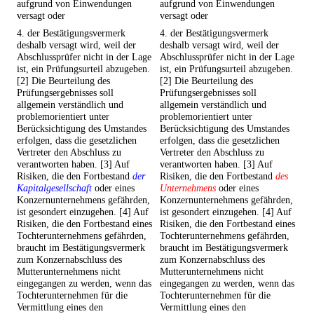
aufgrund von Einwendungen
aufgrund von Einwendungen
versagt oder
versagt oder
4. der Bestätigungsvermerk
4. der Bestätigungsvermerk
deshalb versagt wird, weil der
deshalb versagt wird, weil der
Abschlussprüfer nicht in der Lage
Abschlussprüfer nicht in der Lage
ist, ein Prüfungsurteil abzugeben.
ist, ein Prüfungsurteil abzugeben.
[2] Die Beurteilung des
[2] Die Beurteilung des
Prüfungsergebnisses soll
Prüfungsergebnisses soll
allgemein verständlich und
allgemein verständlich und
problemorientiert unter
problemorientiert unter
Berücksichtigung des Umstandes
Berücksichtigung des Umstandes
erfolgen, dass die gesetzlichen
erfolgen, dass die gesetzlichen
Vertreter den Abschluss zu
Vertreter den Abschluss zu
verantworten haben. [3] Auf
verantworten haben. [3] Auf
Risiken, die den Fortbestand
der
Risiken, die den Fortbestand
des
Kapitalgesellschaft
oder eines
Unternehmens
oder eines
Konzernunternehmens gefährden,
Konzernunternehmens gefährden,
ist gesondert einzugehen. [4] Auf
ist gesondert einzugehen. [4] Auf
Risiken, die den Fortbestand eines
Risiken, die den Fortbestand eines
Tochterunternehmens gefährden,
Tochterunternehmens gefährden,
braucht im Bestätigungsvermerk
braucht im Bestätigungsvermerk
zum Konzernabschluss des
zum Konzernabschluss des
Mutterunternehmens nicht
Mutterunternehmens nicht
eingegangen zu werden, wenn das
eingegangen zu werden, wenn das
Tochterunternehmen für die
Tochterunternehmen für die
Vermittlung eines den
Vermittlung eines den