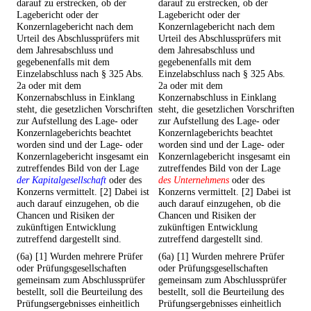
darauf zu erstrecken, ob der
darauf zu erstrecken, ob der
Lagebericht oder der
Lagebericht oder der
Konzernlagebericht nach dem
Konzernlagebericht nach dem
Urteil des Abschlussprüfers mit
Urteil des Abschlussprüfers mit
dem Jahresabschluss und
dem Jahresabschluss und
gegebenenfalls mit dem
gegebenenfalls mit dem
Einzelabschluss nach § 325 Abs.
Einzelabschluss nach § 325 Abs.
2a oder mit dem
2a oder mit dem
Konzernabschluss in Einklang
Konzernabschluss in Einklang
steht, die gesetzlichen Vorschriften
steht, die gesetzlichen Vorschriften
zur Aufstellung des Lage- oder
zur Aufstellung des Lage- oder
Konzernlageberichts beachtet
Konzernlageberichts beachtet
worden sind und der Lage- oder
worden sind und der Lage- oder
Konzernlagebericht insgesamt ein
Konzernlagebericht insgesamt ein
zutreffendes Bild von der Lage
zutreffendes Bild von der Lage
der Kapitalgesellschaft
oder des
des Unternehmens
oder des
Konzerns vermittelt. [2] Dabei ist
Konzerns vermittelt. [2] Dabei ist
auch darauf einzugehen, ob die
auch darauf einzugehen, ob die
Chancen und Risiken der
Chancen und Risiken der
zukünftigen Entwicklung
zukünftigen Entwicklung
zutreffend dargestellt sind.
zutreffend dargestellt sind.
(6a) [1] Wurden mehrere Prüfer
(6a) [1] Wurden mehrere Prüfer
oder Prüfungsgesellschaften
oder Prüfungsgesellschaften
gemeinsam zum Abschlussprüfer
gemeinsam zum Abschlussprüfer
bestellt, soll die Beurteilung des
bestellt, soll die Beurteilung des
Prüfungsergebnisses einheitlich
Prüfungsergebnisses einheitlich