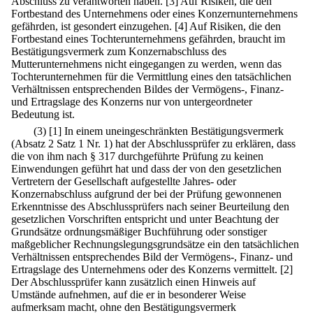
Abschluss zu verantworten haben.
[3] Auf Risiken, die den
Fortbestand des Unternehmens oder eines Konzernunternehmens
gefährden, ist gesondert einzugehen.
[4] Auf Risiken, die den
Fortbestand eines Tochterunternehmens gefährden, braucht im
Bestätigungsvermerk zum Konzernabschluss des
Mutterunternehmens nicht eingegangen zu werden, wenn das
Tochterunternehmen für die Vermittlung eines den tatsächlichen
Verhältnissen entsprechenden Bildes der Vermögens-, Finanz-
und Ertragslage des Konzerns nur von untergeordneter
Bedeutung ist.
(3)
[1] In einem uneingeschränkten Bestätigungsvermerk
(Absatz 2 Satz 1 Nr. 1) hat der Abschlussprüfer zu erklären, dass
die von ihm nach § 317 durchgeführte Prüfung zu keinen
Einwendungen geführt hat und dass der von den gesetzlichen
Vertretern der Gesellschaft aufgestellte Jahres- oder
Konzernabschluss aufgrund der bei der Prüfung gewonnenen
Erkenntnisse des Abschlussprüfers nach seiner Beurteilung den
gesetzlichen Vorschriften entspricht und unter Beachtung der
Grundsätze ordnungsmäßiger Buchführung oder sonstiger
maßgeblicher Rechnungslegungsgrundsätze ein den tatsächlichen
Verhältnissen entsprechendes Bild der Vermögens-, Finanz- und
Ertragslage des Unternehmens oder des Konzerns vermittelt.
[2]
Der Abschlussprüfer kann zusätzlich einen Hinweis auf
Umstände aufnehmen, auf die er in besonderer Weise
aufmerksam macht, ohne den Bestätigungsvermerk