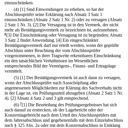
einzuschränken.
(4)
[1] Sind Einwendungen zu erheben, so hat der
Abschlussprüfer seine Erklärung nach Absatz 3 Satz 1
einzuschränken (Absatz 2 Satz 1 Nr. 2) oder zu versagen (Absatz
2 Satz 1 Nr. 3).
[2] Die Versagung ist in den Vermerk, der nicht
mehr als Bestätigungsvermerk zu bezeichnen ist, aufzunehmen.
6
[3] Die Einschränkung oder Versagung ist zu begründen; Absatz
3 Satz 2 findet Anwendung.
[4] Ein eingeschränkter
Bestätigungsvermerk darf nur erteilt werden, wenn der geprüfte
Abschluss unter Beachtung der vom Abschlussprüfer
vorgenommenen, in ihrer Tragweite erkennbaren Einschränkung
ein den tatsächlichen Verhältnissen im Wesentlichen
entsprechendes Bild der Vermögens-, Finanz- und Ertragslage
vermittelt.
(5)
[1] Der Bestätigungsvermerk ist auch dann zu versagen,
wenn der Abschlussprüfer nach Ausschöpfung aller
angemessenen Möglichkeiten zur Klärung des Sachverhalts nicht
in der Lage ist, ein Prüfungsurteil abzugeben (Absatz 2 Satz 1 Nr.
4).
[2] Absatz 4 Satz 2 und 3 gilt entsprechend.
(6)
7
[1] Die Beurteilung des Prüfungsergebnisses hat sich
auch darauf zu erstrecken, ob der Lagebericht oder der
Konzernlagebericht nach dem Urteil des Abschlussprüfers mit
dem Jahresabschluss und gegebenenfalls mit dem Einzelabschluss
nach § 325 Abs. 2a oder mit dem Konzernabschluss in Einklang