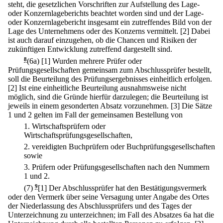
steht, die gesetzlichen Vorschriften zur Aufstellung des Lage-
oder Konzernlageberichts beachtet worden sind und der Lage-
oder Konzernlagebericht insgesamt ein zutreffendes Bild von der
Lage des Unternehmens oder des Konzerns vermittelt.
[2] Dabei
ist auch darauf einzugehen, ob die Chancen und Risiken der
zukünftigen Entwicklung zutreffend dargestellt sind.
8
(6a)
[1] Wurden mehrere Prüfer oder
Prüfungsgesellschaften gemeinsam zum Abschlussprüfer bestellt,
soll die Beurteilung des Prüfungsergebnisses einheitlich erfolgen.
[2] Ist eine einheitliche Beurteilung ausnahmsweise nicht
möglich, sind die Gründe hierfür darzulegen; die Beurteilung ist
jeweils in einem gesonderten Absatz vorzunehmen.
[3] Die Sätze
1 und 2 gelten im Fall der gemeinsamen Bestellung von
1.
Wirtschaftsprüfern oder
Wirtschaftsprüfungsgesellschaften,
2.
vereidigten Buchprüfern oder Buchprüfungsgesellschaften
sowie
3.
Prüfern oder Prüfungsgesellschaften nach den Nummern
1 und 2.
(7)
9
[1] Der Abschlussprüfer hat den Bestätigungsvermerk
oder den Vermerk über seine Versagung unter Angabe des Ortes
der Niederlassung des Abschlussprüfers und des Tages der
Unterzeichnung zu unterzeichnen; im Fall des Absatzes 6a hat die