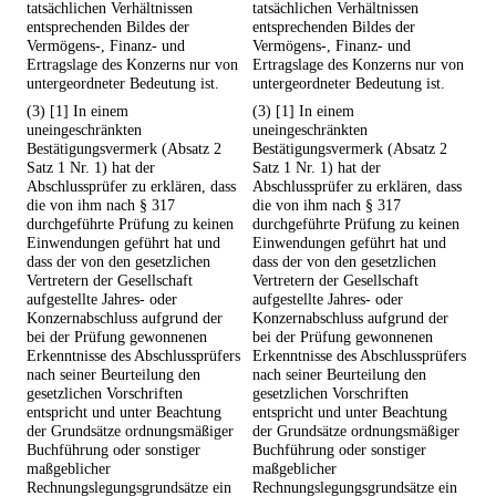
tatsächlichen Verhältnissen
tatsächlichen Verhältnissen
entsprechenden Bildes der
entsprechenden Bildes der
Vermögens-, Finanz- und
Vermögens-, Finanz- und
Ertragslage des Konzerns nur von
Ertragslage des Konzerns nur von
untergeordneter Bedeutung ist.
untergeordneter Bedeutung ist.
(3) [1] In einem
(3) [1] In einem
uneingeschränkten
uneingeschränkten
Bestätigungsvermerk (Absatz 2
Bestätigungsvermerk (Absatz 2
Satz 1 Nr. 1) hat der
Satz 1 Nr. 1) hat der
Abschlussprüfer zu erklären, dass
Abschlussprüfer zu erklären, dass
die von ihm nach § 317
die von ihm nach § 317
durchgeführte Prüfung zu keinen
durchgeführte Prüfung zu keinen
Einwendungen geführt hat und
Einwendungen geführt hat und
dass der von den gesetzlichen
dass der von den gesetzlichen
Vertretern der Gesellschaft
Vertretern der Gesellschaft
aufgestellte Jahres- oder
aufgestellte Jahres- oder
Konzernabschluss aufgrund der
Konzernabschluss aufgrund der
bei der Prüfung gewonnenen
bei der Prüfung gewonnenen
Erkenntnisse des Abschlussprüfers
Erkenntnisse des Abschlussprüfers
nach seiner Beurteilung den
nach seiner Beurteilung den
gesetzlichen Vorschriften
gesetzlichen Vorschriften
entspricht und unter Beachtung
entspricht und unter Beachtung
der Grundsätze ordnungsmäßiger
der Grundsätze ordnungsmäßiger
Buchführung oder sonstiger
Buchführung oder sonstiger
maßgeblicher
maßgeblicher
Rechnungslegungsgrundsätze ein
Rechnungslegungsgrundsätze ein