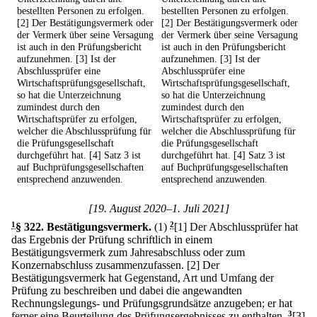
bestellten Personen zu erfolgen.
bestellten Personen zu erfolgen.
[2] Der Bestätigungsvermerk oder
[2] Der Bestätigungsvermerk oder
der Vermerk über seine Versagung
der Vermerk über seine Versagung
ist auch in den Prüfungsbericht
ist auch in den Prüfungsbericht
aufzunehmen. [3] Ist der
aufzunehmen. [3] Ist der
Abschlussprüfer eine
Abschlussprüfer eine
Wirtschaftsprüfungsgesellschaft,
Wirtschaftsprüfungsgesellschaft,
so hat die Unterzeichnung
so hat die Unterzeichnung
zumindest durch den
zumindest durch den
Wirtschaftsprüfer zu erfolgen,
Wirtschaftsprüfer zu erfolgen,
welcher die Abschlussprüfung für
welcher die Abschlussprüfung für
die Prüfungsgesellschaft
die Prüfungsgesellschaft
durchgeführt hat. [4] Satz 3 ist
durchgeführt hat. [4] Satz 3 ist
auf Buchprüfungsgesellschaften
auf Buchprüfungsgesellschaften
entsprechend anzuwenden.
entsprechend anzuwenden.
[19. August 2020–1. Juli 2021]
1
§ 322
.
Bestätigungsvermerk.
(1)
2
[1] Der Abschlussprüfer hat
das Ergebnis der Prüfung schriftlich in einem
Bestätigungsvermerk zum Jahresabschluss oder zum
Konzernabschluss zusammenzufassen.
[2] Der
Bestätigungsvermerk hat Gegenstand, Art und Umfang der
Prüfung zu beschreiben und dabei die angewandten
Rechnungslegungs- und Prüfungsgrundsätze anzugeben; er hat
ferner eine Beurteilung des Prüfungsergebnisses zu enthalten.
3
[3]