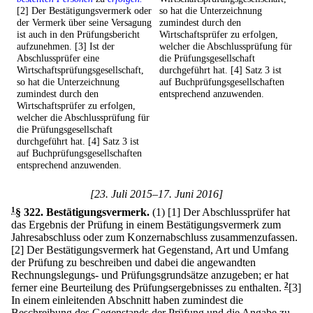
[2] Der Bestätigungsvermerk oder
so hat die Unterzeichnung
der Vermerk über seine Versagung
zumindest durch den
ist auch in den Prüfungsbericht
Wirtschaftsprüfer zu erfolgen,
aufzunehmen. [3] Ist der
welcher die Abschlussprüfung für
Abschlussprüfer eine
die Prüfungsgesellschaft
Wirtschaftsprüfungsgesellschaft,
durchgeführt hat. [4] Satz 3 ist
so hat die Unterzeichnung
auf Buchprüfungsgesellschaften
zumindest durch den
entsprechend anzuwenden.
Wirtschaftsprüfer zu erfolgen,
welcher die Abschlussprüfung für
die Prüfungsgesellschaft
durchgeführt hat. [4] Satz 3 ist
auf Buchprüfungsgesellschaften
entsprechend anzuwenden.
[23. Juli 2015–17. Juni 2016]
1
§ 322
.
Bestätigungsvermerk.
(1)
[1] Der Abschlussprüfer hat
das Ergebnis der Prüfung in einem Bestätigungsvermerk zum
Jahresabschluss oder zum Konzernabschluss zusammenzufassen.
[2] Der Bestätigungsvermerk hat Gegenstand, Art und Umfang
der Prüfung zu beschreiben und dabei die angewandten
Rechnungslegungs- und Prüfungsgrundsätze anzugeben; er hat
ferner eine Beurteilung des Prüfungsergebnisses zu enthalten.
2
[3]
In einem einleitenden Abschnitt haben zumindest die
Beschreibung des Gegenstands der Prüfung und die Angabe zu