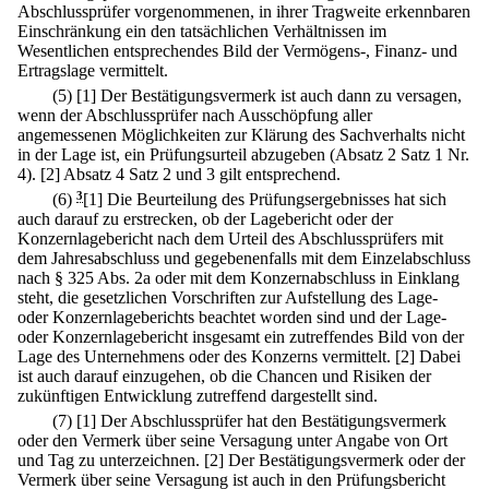
Abschlussprüfer vorgenommenen, in ihrer Tragweite erkennbaren
Einschränkung ein den tatsächlichen Verhältnissen im
Wesentlichen entsprechendes Bild der Vermögens-, Finanz- und
Ertragslage vermittelt.
(5)
[1] Der Bestätigungsvermerk ist auch dann zu versagen,
wenn der Abschlussprüfer nach Ausschöpfung aller
angemessenen Möglichkeiten zur Klärung des Sachverhalts nicht
in der Lage ist, ein Prüfungsurteil abzugeben (Absatz 2 Satz 1 Nr.
4).
[2] Absatz 4 Satz 2 und 3 gilt entsprechend.
(6)
3
[1] Die Beurteilung des Prüfungsergebnisses hat sich
auch darauf zu erstrecken, ob der Lagebericht oder der
Konzernlagebericht nach dem Urteil des Abschlussprüfers mit
dem Jahresabschluss und gegebenenfalls mit dem Einzelabschluss
nach § 325 Abs. 2a oder mit dem Konzernabschluss in Einklang
steht, die gesetzlichen Vorschriften zur Aufstellung des Lage-
oder Konzernlageberichts beachtet worden sind und der Lage-
oder Konzernlagebericht insgesamt ein zutreffendes Bild von der
Lage des Unternehmens oder des Konzerns vermittelt.
[2] Dabei
ist auch darauf einzugehen, ob die Chancen und Risiken der
zukünftigen Entwicklung zutreffend dargestellt sind.
(7)
[1] Der Abschlussprüfer hat den Bestätigungsvermerk
oder den Vermerk über seine Versagung unter Angabe von Ort
und Tag zu unterzeichnen.
[2] Der Bestätigungsvermerk oder der
Vermerk über seine Versagung ist auch in den Prüfungsbericht