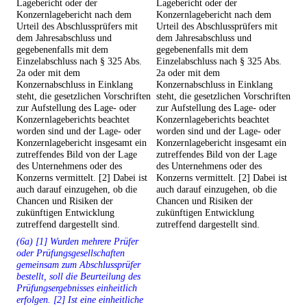
Lagebericht oder der
Lagebericht oder der
Konzernlagebericht nach dem
Konzernlagebericht nach dem
Urteil des Abschlussprüfers mit
Urteil des Abschlussprüfers mit
dem Jahresabschluss und
dem Jahresabschluss und
gegebenenfalls mit dem
gegebenenfalls mit dem
Einzelabschluss nach § 325 Abs.
Einzelabschluss nach § 325 Abs.
2a oder mit dem
2a oder mit dem
Konzernabschluss in Einklang
Konzernabschluss in Einklang
steht, die gesetzlichen Vorschriften
steht, die gesetzlichen Vorschriften
zur Aufstellung des Lage- oder
zur Aufstellung des Lage- oder
Konzernlageberichts beachtet
Konzernlageberichts beachtet
worden sind und der Lage- oder
worden sind und der Lage- oder
Konzernlagebericht insgesamt ein
Konzernlagebericht insgesamt ein
zutreffendes Bild von der Lage
zutreffendes Bild von der Lage
des Unternehmens oder des
des Unternehmens oder des
Konzerns vermittelt. [2] Dabei ist
Konzerns vermittelt. [2] Dabei ist
auch darauf einzugehen, ob die
auch darauf einzugehen, ob die
Chancen und Risiken der
Chancen und Risiken der
zukünftigen Entwicklung
zukünftigen Entwicklung
zutreffend dargestellt sind.
zutreffend dargestellt sind.
(6a) [1] Wurden mehrere Prüfer
oder Prüfungsgesellschaften
gemeinsam zum Abschlussprüfer
bestellt, soll die Beurteilung des
Prüfungsergebnisses einheitlich
erfolgen. [2] Ist eine einheitliche