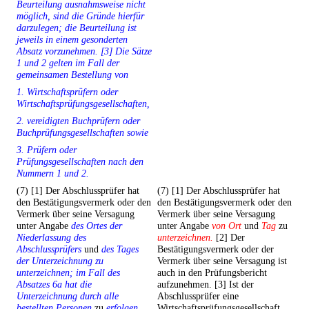
Beurteilung ausnahmsweise nicht
möglich, sind die Gründe hierfür
darzulegen; die Beurteilung ist
jeweils in einem gesonderten
Absatz vorzunehmen. [3] Die Sätze
1 und 2 gelten im Fall der
gemeinsamen Bestellung von
1. Wirtschaftsprüfern oder
Wirtschaftsprüfungsgesellschaften,
2. vereidigten Buchprüfern oder
Buchprüfungsgesellschaften sowie
3. Prüfern oder
Prüfungsgesellschaften nach den
Nummern 1 und 2.
(7) [1] Der Abschlussprüfer hat
(7) [1] Der Abschlussprüfer hat
den Bestätigungsvermerk oder den
den Bestätigungsvermerk oder den
Vermerk über seine Versagung
Vermerk über seine Versagung
unter Angabe
des Ortes der
unter Angabe
von Ort
und
Tag
zu
Niederlassung des
unterzeichnen.
[2] Der
Abschlussprüfers
und
des Tages
Bestätigungsvermerk oder der
der Unterzeichnung zu
Vermerk über seine Versagung ist
unterzeichnen; im Fall des
auch in den Prüfungsbericht
Absatzes 6a hat die
aufzunehmen. [3] Ist der
Unterzeichnung durch alle
Abschlussprüfer eine
bestellten Personen
zu
erfolgen.
Wirtschaftsprüfungsgesellschaft,