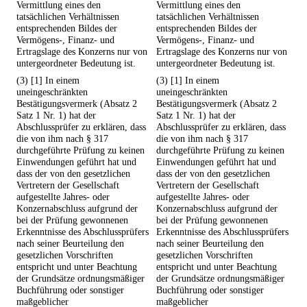
Vermittlung eines den
Vermittlung eines den
tatsächlichen Verhältnissen
tatsächlichen Verhältnissen
entsprechenden Bildes der
entsprechenden Bildes der
Vermögens-, Finanz- und
Vermögens-, Finanz- und
Ertragslage des Konzerns nur von
Ertragslage des Konzerns nur von
untergeordneter Bedeutung ist.
untergeordneter Bedeutung ist.
(3) [1] In einem
(3) [1] In einem
uneingeschränkten
uneingeschränkten
Bestätigungsvermerk (Absatz 2
Bestätigungsvermerk (Absatz 2
Satz 1 Nr. 1) hat der
Satz 1 Nr. 1) hat der
Abschlussprüfer zu erklären, dass
Abschlussprüfer zu erklären, dass
die von ihm nach § 317
die von ihm nach § 317
durchgeführte Prüfung zu keinen
durchgeführte Prüfung zu keinen
Einwendungen geführt hat und
Einwendungen geführt hat und
dass der von den gesetzlichen
dass der von den gesetzlichen
Vertretern der Gesellschaft
Vertretern der Gesellschaft
aufgestellte Jahres- oder
aufgestellte Jahres- oder
Konzernabschluss aufgrund der
Konzernabschluss aufgrund der
bei der Prüfung gewonnenen
bei der Prüfung gewonnenen
Erkenntnisse des Abschlussprüfers
Erkenntnisse des Abschlussprüfers
nach seiner Beurteilung den
nach seiner Beurteilung den
gesetzlichen Vorschriften
gesetzlichen Vorschriften
entspricht und unter Beachtung
entspricht und unter Beachtung
der Grundsätze ordnungsmäßiger
der Grundsätze ordnungsmäßiger
Buchführung oder sonstiger
Buchführung oder sonstiger
maßgeblicher
maßgeblicher