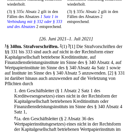
wiederholt.
wiederholt.
(3) § 335c Absatz 2 gilt in den
(3) § 335c Absatz 2 gilt in den
Fällen des Absatzes
1 Satz 1 in
Fällen des Absatzes 2
Verbindung mit § 332 oder § 333
entsprechend.
und des Absatzes
2 entsprechend.
[26. Juni 2021–1. Juli 2021]
1
§ 340m
.
Strafvorschriften.
2
(1)
3
[1] Die Strafvorschriften der
§§ 331 bis 333 sind auch auf nicht in der Rechtsform einer
Kapitalgesellschaft betriebene Kreditinstitute, auf
Finanzdienstleistungsinstitute im Sinne des § 340 Absatz 4, auf
Wertpapierinstitute im Sinne des § 340 Absatz 4a Satz 1 sowie
auf Institute im Sinne des § 340 Absatz 5 anzuwenden.
[2] § 331
ist darüber hinaus auch anzuwenden auf die Verletzung von
Pflichten durch
1.
den Geschäftsleiter (§ 1 Absatz 2 Satz 1 des
Kreditwesengesetzes) eines nicht in der Rechtsform der
Kapitalgesellschaft betriebenen Kreditinstituts oder
Finanzdienstleistungsinstituts im Sinne des § 340 Absatz 4
Satz 1,
4
1a.
den Geschäftsleiter (§ 2 Absatz 36 des
Wertpapierinstitutsgesetzes) eines nicht in der Rechtsform
der Kapitalgesellschaft betriebenen Wertpapierinstituts im