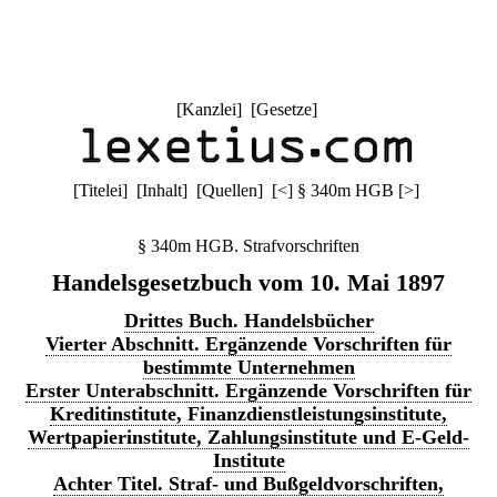
[
Kanzlei
] [
Gesetze
]
[
Titelei
] [
Inhalt
] [
Quellen
]
[
<
]
§ 340m HGB
[
>
]
§ 340m HGB. Strafvorschriften
Handelsgesetzbuch vom 10. Mai 1897
Drittes Buch. Handelsbücher
Vierter Abschnitt. Ergänzende Vorschriften für
bestimmte Unternehmen
Erster Unterabschnitt. Ergänzende Vorschriften für
Kreditinstitute, Finanzdienstleistungsinstitute,
Wertpapierinstitute, Zahlungsinstitute und E-Geld-
Institute
Achter Titel. Straf- und Bußgeldvorschriften,