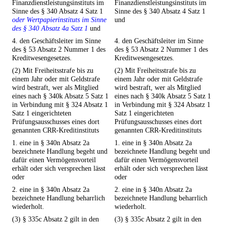
Finanzdienstleistungsinstituts im
Finanzdienstleistungsinstituts im
Sinne des § 340 Absatz 4 Satz 1
Sinne des § 340 Absatz 4 Satz 1
oder Wertpapierinstituts im Sinne
und
des § 340 Absatz 4a Satz 1
und
4. den Geschäftsleiter im Sinne
4. den Geschäftsleiter im Sinne
des § 53 Absatz 2 Nummer 1 des
des § 53 Absatz 2 Nummer 1 des
Kreditwesengesetzes.
Kreditwesengesetzes.
(2) Mit Freiheitsstrafe bis zu
(2) Mit Freiheitsstrafe bis zu
einem Jahr oder mit Geldstrafe
einem Jahr oder mit Geldstrafe
wird bestraft, wer als Mitglied
wird bestraft, wer als Mitglied
eines nach § 340k Absatz 5 Satz 1
eines nach § 340k Absatz 5 Satz 1
in Verbindung mit § 324 Absatz 1
in Verbindung mit § 324 Absatz 1
Satz 1 eingerichteten
Satz 1 eingerichteten
Prüfungsausschusses eines dort
Prüfungsausschusses eines dort
genannten CRR-Kreditinstituts
genannten CRR-Kreditinstituts
1. eine in § 340n Absatz 2a
1. eine in § 340n Absatz 2a
bezeichnete Handlung begeht und
bezeichnete Handlung begeht und
dafür einen Vermögensvorteil
dafür einen Vermögensvorteil
erhält oder sich versprechen lässt
erhält oder sich versprechen lässt
oder
oder
2. eine in § 340n Absatz 2a
2. eine in § 340n Absatz 2a
bezeichnete Handlung beharrlich
bezeichnete Handlung beharrlich
wiederholt.
wiederholt.
(3) § 335c Absatz 2 gilt in den
(3) § 335c Absatz 2 gilt in den