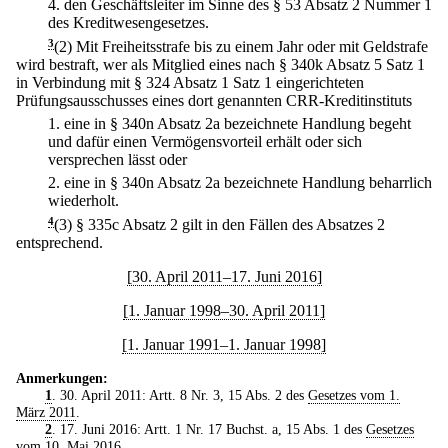
4.
den Geschäftsleiter im Sinne des § 53 Absatz 2 Nummer 1
des Kreditwesengesetzes.
3
(2) Mit Freiheitsstrafe bis zu einem Jahr oder mit Geldstrafe
wird bestraft, wer als Mitglied eines nach § 340k Absatz 5 Satz 1
in Verbindung mit § 324 Absatz 1 Satz 1 eingerichteten
Prüfungsausschusses eines dort genannten CRR-Kreditinstituts
1.
eine in § 340n Absatz 2a bezeichnete Handlung begeht
und dafür einen Vermögensvorteil erhält oder sich
versprechen lässt oder
2.
eine in § 340n Absatz 2a bezeichnete Handlung beharrlich
wiederholt.
4
(3) § 335c Absatz 2 gilt in den Fällen des Absatzes 2
entsprechend.
[30. April 2011–17. Juni 2016]
[1. Januar 1998–30. April 2011]
[1. Januar 1991–1. Januar 1998]
Anmerkungen:
1
. 30. April 2011: Artt. 8 Nr. 3, 15 Abs. 2 des
Gesetzes vom 1.
März 2011
.
2
. 17. Juni 2016: Artt. 1 Nr. 17 Buchst. a, 15 Abs. 1 des
Gesetzes
vom 10. Mai 2016
.