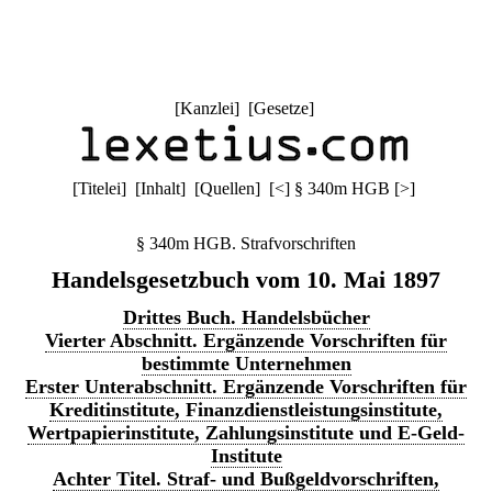
[
Kanzlei
] [
Gesetze
]
[
Titelei
] [
Inhalt
] [
Quellen
]
[
<
]
§ 340m HGB
[
>
]
§ 340m HGB. Strafvorschriften
Handelsgesetzbuch vom 10. Mai 1897
Drittes Buch. Handelsbücher
Vierter Abschnitt. Ergänzende Vorschriften für
bestimmte Unternehmen
Erster Unterabschnitt. Ergänzende Vorschriften für
Kreditinstitute, Finanzdienstleistungsinstitute,
Wertpapierinstitute, Zahlungsinstitute und E-Geld-
Institute
Achter Titel. Straf- und Bußgeldvorschriften,