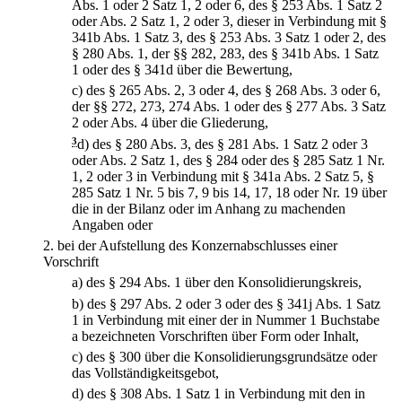
Abs. 1 oder 2 Satz 1, 2 oder 6, des § 253 Abs. 1 Satz 2
oder Abs. 2 Satz 1, 2 oder 3, dieser in Verbindung mit §
341b Abs. 1 Satz 3, des § 253 Abs. 3 Satz 1 oder 2, des
§ 280 Abs. 1, der §§ 282, 283, des § 341b Abs. 1 Satz
1 oder des § 341d über die Bewertung,
c)
des § 265 Abs. 2, 3 oder 4, des § 268 Abs. 3 oder 6,
der §§ 272, 273, 274 Abs. 1 oder des § 277 Abs. 3 Satz
2 oder Abs. 4 über die Gliederung,
3
d)
des § 280 Abs. 3, des § 281 Abs. 1 Satz 2 oder 3
oder Abs. 2 Satz 1, des § 284 oder des § 285 Satz 1 Nr.
1, 2 oder 3 in Verbindung mit § 341a Abs. 2 Satz 5, §
285 Satz 1 Nr. 5 bis 7, 9 bis 14, 17, 18 oder Nr. 19 über
die in der Bilanz oder im Anhang zu machenden
Angaben oder
2.
bei der Aufstellung des Konzernabschlusses einer
Vorschrift
a)
des § 294 Abs. 1 über den Konsolidierungskreis,
b)
des § 297 Abs. 2 oder 3 oder des § 341j Abs. 1 Satz
1 in Verbindung mit einer der in Nummer 1 Buchstabe
a bezeichneten Vorschriften über Form oder Inhalt,
c)
des § 300 über die Konsolidierungsgrundsätze oder
das Vollständigkeitsgebot,
d)
des § 308 Abs. 1 Satz 1 in Verbindung mit den in