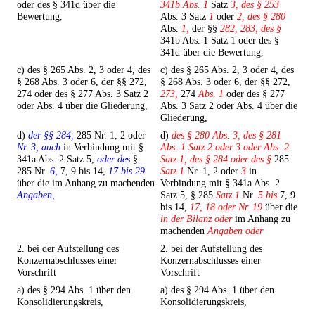
oder des § 341d über die
341b Abs. 1
Satz
3, des § 253
Bewertung,
Abs. 3 Satz
1
oder
2, des § 280
Abs.
1,
der §§
282, 283, des §
341b Abs. 1 Satz 1 oder des §
341d über die Bewertung,
c) des § 265 Abs. 2, 3 oder 4, des
c) des § 265 Abs. 2, 3 oder 4, des
§ 268 Abs. 3 oder 6, der §§ 272,
§ 268 Abs. 3 oder 6, der §§ 272,
274 oder des § 277 Abs. 3 Satz 2
273,
274
Abs. 1
oder des § 277
oder Abs. 4 über die Gliederung,
Abs. 3 Satz 2 oder Abs. 4 über die
Gliederung,
d)
der §§ 284,
285 Nr. 1, 2 oder
d)
des § 280 Abs. 3, des § 281
Nr. 3, auch
in Verbindung mit §
Abs. 1 Satz 2 oder 3 oder Abs. 2
341a Abs. 2 Satz 5,
oder des
§
Satz 1, des § 284 oder des §
285
285 Nr.
6,
7, 9 bis 14,
17 bis 29
Satz 1
Nr. 1, 2 oder
3
in
über die im Anhang zu machenden
Verbindung mit § 341a Abs. 2
Angaben,
Satz 5, § 285
Satz 1
Nr.
5 bis
7, 9
bis 14,
17, 18 oder Nr. 19
über die
in der Bilanz oder
im Anhang zu
machenden
Angaben oder
2. bei der Aufstellung des
2. bei der Aufstellung des
Konzernabschlusses einer
Konzernabschlusses einer
Vorschrift
Vorschrift
a) des § 294 Abs. 1 über den
a) des § 294 Abs. 1 über den
Konsolidierungskreis,
Konsolidierungskreis,