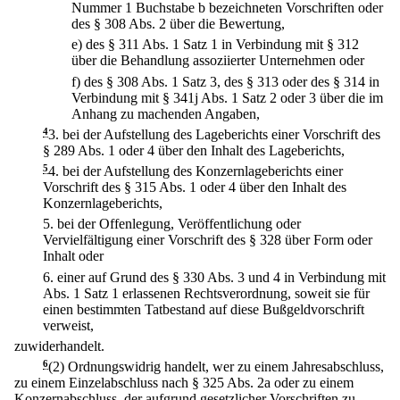
Nummer 1 Buchstabe b bezeichneten Vorschriften oder
des § 308 Abs. 2 über die Bewertung,
e)
des § 311 Abs. 1 Satz 1 in Verbindung mit § 312
über die Behandlung assoziierter Unternehmen oder
f)
des § 308 Abs. 1 Satz 3, des § 313 oder des § 314 in
Verbindung mit § 341j Abs. 1 Satz 2 oder 3 über die im
Anhang zu machenden Angaben,
4
3.
bei der Aufstellung des Lageberichts einer Vorschrift des
§ 289 Abs. 1 oder 4 über den Inhalt des Lageberichts,
5
4.
bei der Aufstellung des Konzernlageberichts einer
Vorschrift des § 315 Abs. 1 oder 4 über den Inhalt des
Konzernlageberichts,
5.
bei der Offenlegung, Veröffentlichung oder
Vervielfältigung einer Vorschrift des § 328 über Form oder
Inhalt oder
6.
einer auf Grund des § 330 Abs. 3 und 4 in Verbindung mit
Abs. 1 Satz 1 erlassenen Rechtsverordnung, soweit sie für
einen bestimmten Tatbestand auf diese Bußgeldvorschrift
verweist,
zuwiderhandelt.
6
(2) Ordnungswidrig handelt, wer zu einem Jahresabschluss,
zu einem Einzelabschluss nach § 325 Abs. 2a oder zu einem
Konzernabschluss, der aufgrund gesetzlicher Vorschriften zu