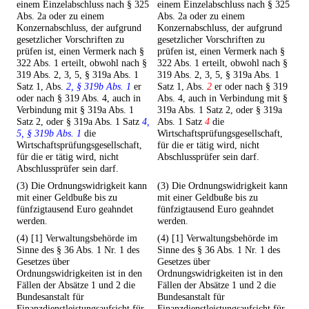
einem Einzelabschluss nach § 325
einem Einzelabschluss nach § 325
Abs. 2a oder zu einem
Abs. 2a oder zu einem
Konzernabschluss, der aufgrund
Konzernabschluss, der aufgrund
gesetzlicher Vorschriften zu
gesetzlicher Vorschriften zu
prüfen ist, einen Vermerk nach §
prüfen ist, einen Vermerk nach §
322 Abs. 1 erteilt, obwohl nach §
322 Abs. 1 erteilt, obwohl nach §
319 Abs. 2, 3, 5, § 319a Abs. 1
319 Abs. 2, 3, 5, § 319a Abs. 1
Satz 1, Abs.
2, § 319b Abs. 1
er
Satz 1, Abs.
2
er oder nach § 319
oder nach § 319 Abs. 4, auch in
Abs. 4, auch in Verbindung mit §
Verbindung mit § 319a Abs. 1
319a Abs. 1 Satz 2, oder § 319a
Satz 2, oder § 319a Abs. 1 Satz
4,
Abs. 1 Satz
4
die
5, § 319b Abs. 1
die
Wirtschaftsprüfungsgesellschaft,
Wirtschaftsprüfungsgesellschaft,
für die er tätig wird, nicht
für die er tätig wird, nicht
Abschlussprüfer sein darf.
Abschlussprüfer sein darf.
(3) Die Ordnungswidrigkeit kann
(3) Die Ordnungswidrigkeit kann
mit einer Geldbuße bis zu
mit einer Geldbuße bis zu
fünfzigtausend Euro geahndet
fünfzigtausend Euro geahndet
werden.
werden.
(4) [1] Verwaltungsbehörde im
(4) [1] Verwaltungsbehörde im
Sinne des § 36 Abs. 1 Nr. 1 des
Sinne des § 36 Abs. 1 Nr. 1 des
Gesetzes über
Gesetzes über
Ordnungswidrigkeiten ist in den
Ordnungswidrigkeiten ist in den
Fällen der Absätze 1 und 2 die
Fällen der Absätze 1 und 2 die
Bundesanstalt für
Bundesanstalt für
Finanzdienstleistungsaufsicht für
Finanzdienstleistungsaufsicht für