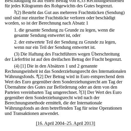
Beschädigung ist auf einen Betrag von 8,33 Rechnungseinheiten
für jedes Kilogramm des Rohgewichts des Gutes begrenzt.
3
(2) Besteht das Gut aus mehreren Frachtstücken (Sendung)
und sind nur einzelne Frachtstücke verloren oder beschädigt
worden, so ist der Berechnung nach Absatz 1
1.
die gesamte Sendung zu Grunde zu legen, wenn die
gesamte Sendung entwertet ist, oder
2.
der entwertete Teil der Sendung zu Grunde zu legen,
wenn nur ein Teil der Sendung entwertet ist.
(3) Die Haftung des Frachtführers wegen Überschreitung
der Lieferfrist ist auf den dreifachen Betrag der Fracht begrenzt.
(4)
[1] Die in den Absätzen 1 und 2 genannte
Rechnungseinheit ist das Sonderziehungsrecht des Internationalen
Währungsfonds.
4
[2] Der Betrag wird in Euro entsprechend dem
Wert des Euro gegenüber dem Sonderziehungsrecht am Tag der
Übernahme des Gutes zur Beförderung oder an dem von den
Parteien vereinbarten Tag umgerechnet.
5
[3] Der Wert des Euro
gegenüber dem Sonderziehungsrecht wird nach der
Berechnungsmethode ermittelt, die der Internationale
Währungsfonds an dem betreffenden Tag für seine Operationen
und Transaktionen anwendet.
[16. April 2004–25. April 2013]