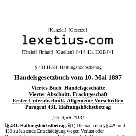
[
Kanzlei
] [
Gesetze
]
[
Titelei
] [
Inhalt
] [
Quellen
]
[
<
]
§ 431 HGB
[
>
]
§ 431 HGB. Haftungshöchstbetrag
Handelsgesetzbuch vom 10. Mai 1897
Viertes Buch. Handelsgeschäfte
Vierter Abschnitt. Frachtgeschäft
Erster Unterabschnitt. Allgemeine Vorschriften
Paragraf 431. Haftungshöchstbetrag
[25. April 2013]
1
§ 431
.
Haftungshöchstbetrag.
2
(1) Die nach den §§ 429 und
430 zu leistende Entschädigung wegen Verlust oder