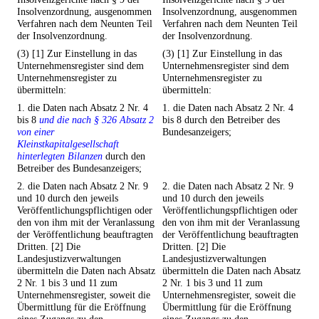
Insolvenzordnung, ausgenommen
Insolvenzordnung, ausgenommen
Verfahren nach dem Neunten Teil
Verfahren nach dem Neunten Teil
der Insolvenzordnung.
der Insolvenzordnung.
(3) [1] Zur Einstellung in das
(3) [1] Zur Einstellung in das
Unternehmensregister sind dem
Unternehmensregister sind dem
Unternehmensregister zu
Unternehmensregister zu
übermitteln:
übermitteln:
1. die Daten nach Absatz 2 Nr. 4
1. die Daten nach Absatz 2 Nr. 4
bis 8
und die nach § 326 Absatz 2
bis 8 durch den Betreiber des
von einer
Bundesanzeigers;
Kleinstkapitalgesellschaft
hinterlegten Bilanzen
durch den
Betreiber des Bundesanzeigers;
2. die Daten nach Absatz 2 Nr. 9
2. die Daten nach Absatz 2 Nr. 9
und 10 durch den jeweils
und 10 durch den jeweils
Veröffentlichungspflichtigen oder
Veröffentlichungspflichtigen oder
den von ihm mit der Veranlassung
den von ihm mit der Veranlassung
der Veröffentlichung beauftragten
der Veröffentlichung beauftragten
Dritten. [2] Die
Dritten. [2] Die
Landesjustizverwaltungen
Landesjustizverwaltungen
übermitteln die Daten nach Absatz
übermitteln die Daten nach Absatz
2 Nr. 1 bis 3 und 11 zum
2 Nr. 1 bis 3 und 11 zum
Unternehmensregister, soweit die
Unternehmensregister, soweit die
Übermittlung für die Eröffnung
Übermittlung für die Eröffnung