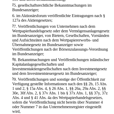
2
5.
gesellschaftsrechtliche Bekanntmachungen im
Bundesanzeiger;
6.
im Aktionärsforum veröffentlichte Eintragungen nach §
127a des Aktiengesetzes;
3
7.
Veröffentlichungen von Unternehmen nach dem
Wertpapierhandelsgesetz oder dem Vermögensanlagengesetz
im Bundesanzeiger, von Bietern, Gesellschaften, Vorständen
und Aufsichtsräten nach dem Wertpapiererwerbs- und
Übernahmegesetz im Bundesanzeiger sowie
Veröffentlichungen nach der Börsenzulassungs-Verordnung
im Bundesanzeiger;
4
8.
Bekanntmachungen und Veröffentlichungen inländischer
Kapitalanlagegesellschaften und
Investmentaktiengesellschaften nach dem Investmentgesetz
und dem Investmentsteuergesetz im Bundesanzeiger;
5
9.
Veröffentlichungen und sonstige der Öffentlichkeit zur
Verfügung gestellte Informationen nach den §§ 2b, 15 Abs.
1 und 2, § 15a Abs. 4, § 26 Abs. 1, §§ 26a, 29a Abs. 2, §§
30e, 30f Abs. 2, § 37v Abs. 1 bis § 37x Abs. 1, §§ 37y, 37z
Abs. 4 und § 41 Abs. 4a des Wertpapierhandelsgesetzes,
sofern die Veröffentlichung nicht bereits über Nummer 4
oder Nummer 7 in das Unternehmensregister eingestellt
wird,