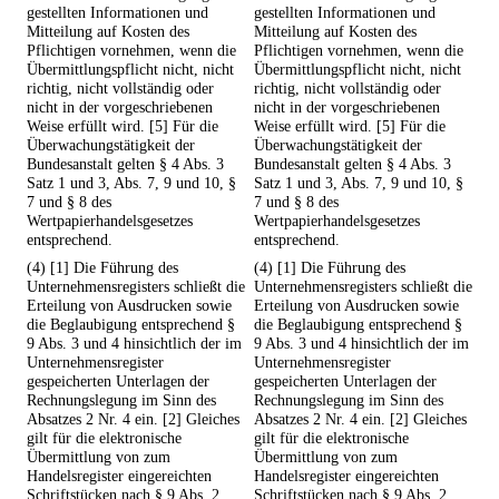
gestellten Informationen und
gestellten Informationen und
Mitteilung auf Kosten des
Mitteilung auf Kosten des
Pflichtigen vornehmen, wenn die
Pflichtigen vornehmen, wenn die
Übermittlungspflicht nicht, nicht
Übermittlungspflicht nicht, nicht
richtig, nicht vollständig oder
richtig, nicht vollständig oder
nicht in der vorgeschriebenen
nicht in der vorgeschriebenen
Weise erfüllt wird. [5] Für die
Weise erfüllt wird. [5] Für die
Überwachungstätigkeit der
Überwachungstätigkeit der
Bundesanstalt gelten § 4 Abs. 3
Bundesanstalt gelten § 4 Abs. 3
Satz 1 und 3, Abs. 7, 9 und 10, §
Satz 1 und 3, Abs. 7, 9 und 10, §
7 und § 8 des
7 und § 8 des
Wertpapierhandelsgesetzes
Wertpapierhandelsgesetzes
entsprechend.
entsprechend.
(4) [1] Die Führung des
(4) [1] Die Führung des
Unternehmensregisters schließt die
Unternehmensregisters schließt die
Erteilung von Ausdrucken sowie
Erteilung von Ausdrucken sowie
die Beglaubigung entsprechend §
die Beglaubigung entsprechend §
9 Abs. 3 und 4 hinsichtlich der im
9 Abs. 3 und 4 hinsichtlich der im
Unternehmensregister
Unternehmensregister
gespeicherten Unterlagen der
gespeicherten Unterlagen der
Rechnungslegung im Sinn des
Rechnungslegung im Sinn des
Absatzes 2 Nr. 4 ein. [2] Gleiches
Absatzes 2 Nr. 4 ein. [2] Gleiches
gilt für die elektronische
gilt für die elektronische
Übermittlung von zum
Übermittlung von zum
Handelsregister eingereichten
Handelsregister eingereichten
Schriftstücken nach § 9 Abs. 2,
Schriftstücken nach § 9 Abs. 2,