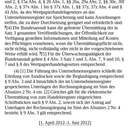
und 2, § 15a Abs. 4, § 26 Abs. 1, §§ 26a, 29a Abs. 2, §§ 30e, 30f
Abs. 2, § 37v Abs. 1 bis § 37x Abs. 1, §§ 37y, 37z Abs. 4 und §
41 Abs. 4a des Wertpapierhandelsgesetzes an das
Unternehmensregister zur Speicherung und kann Anordnungen
treffen, die zu ihrer Durchsetzung geeignet und erforderlich sind.
8
[4] Die Bundesanstalt kann die gebotene Übermittlung der in
Satz 3 genannten Veröffentlichungen, der Öffentlichkeit zur
Verfügung gestellten Informationen und Mitteilung auf Kosten
des Pflichtigen vornehmen, wenn die Übermittlungspflicht nicht,
nicht richtig, nicht vollständig oder nicht in der vorgeschriebenen
Weise erfüllt wird.
9
[5] Für die Überwachungstätigkeit der
Bundesanstalt gelten § 4 Abs. 3 Satz 1 und 3, Abs. 7, 9 und 10, §
7 und § 8 des Wertpapierhandelsgesetzes entsprechend.
(4)
[1] Die Führung des Unternehmensregisters schließt die
Erteilung von Ausdrucken sowie die Beglaubigung entsprechend
§ 9 Abs. 3 und 4 hinsichtlich der im Unternehmensregister
gespeicherten Unterlagen der Rechnungslegung im Sinn des
Absatzes 2 Nr. 4 ein.
[2] Gleiches gilt für die elektronische
Übermittlung von zum Handelsregister eingereichten
Schriftstücken nach § 9 Abs. 2, soweit sich der Antrag auf
Unterlagen der Rechnungslegung im Sinn des Absatzes 2 Nr. 4
bezieht; § 9 Abs. 3 gilt entsprechend.
[1. April 2012–1. Juni 2012]