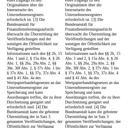
eines Zugangs zu den
eines Zugangs zu den
Originaldaten über die
Originaldaten über die
Internetseite des
Internetseite des
Unternehmensregisters
Unternehmensregisters
erforderlich ist. [3] Die
erforderlich ist. [3] Die
Bundesanstalt für
Bundesanstalt für
Finanzdienstleistungsaufsicht
Finanzdienstleistungsaufsicht
überwacht die Übermittlung der
überwacht die Übermittlung der
Veröffentlichungen und der
Veröffentlichungen und der
sonstigen der Öffentlichkeit zur
sonstigen der Öffentlichkeit zur
Verfügung gestellten
Verfügung gestellten
Informationen nach den §§ 2b, 15
Informationen nach den §§ 2b, 15
Abs. 1 und 2, § 15a Abs. 4, § 26
Abs. 1 und 2, § 15a Abs. 4, § 26
Abs. 1, §§ 26a, 29a Abs. 2, §§
Abs. 1, §§ 26a, 29a Abs. 2, §§
30e, 30f Abs. 2, § 37v Abs. 1 bis
30e, 30f Abs. 2, § 37v Abs. 1 bis
§ 37x Abs. 1, §§ 37y, 37z Abs. 4
§ 37x Abs. 1, §§ 37y, 37z Abs. 4
und § 41 Abs. 4a des
und § 41 Abs. 4a des
Wertpapierhandelsgesetzes an das
Wertpapierhandelsgesetzes an das
Unternehmensregister zur
Unternehmensregister zur
Speicherung und kann
Speicherung und kann
Anordnungen treffen, die zu ihrer
Anordnungen treffen, die zu ihrer
Durchsetzung geeignet und
Durchsetzung geeignet und
erforderlich sind. [4] Die
erforderlich sind. [4] Die
Bundesanstalt kann die gebotene
Bundesanstalt kann die gebotene
Übermittlung der in Satz 3
Übermittlung der in Satz 3
genannten Veröffentlichungen, der
genannten Veröffentlichungen, der
Öffentlichkeit zur Verfügung
Öffentlichkeit zur Verfügung