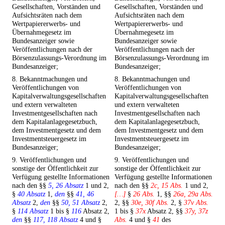
Gesellschaften, Vorständen und
Gesellschaften, Vorständen und
Aufsichtsräten nach dem
Aufsichtsräten nach dem
Wertpapiererwerbs- und
Wertpapiererwerbs- und
Übernahmegesetz im
Übernahmegesetz im
Bundesanzeiger sowie
Bundesanzeiger sowie
Veröffentlichungen nach der
Veröffentlichungen nach der
Börsenzulassungs-Verordnung im
Börsenzulassungs-Verordnung im
Bundesanzeiger;
Bundesanzeiger;
8. Bekanntmachungen und
8. Bekanntmachungen und
Veröffentlichungen von
Veröffentlichungen von
Kapitalverwaltungsgesellschaften
Kapitalverwaltungsgesellschaften
und extern verwalteten
und extern verwalteten
Investmentgesellschaften nach
Investmentgesellschaften nach
dem Kapitalanlagegesetzbuch,
dem Kapitalanlagegesetzbuch,
dem Investmentgesetz und dem
dem Investmentgesetz und dem
Investmentsteuergesetz im
Investmentsteuergesetz im
Bundesanzeiger;
Bundesanzeiger;
9. Veröffentlichungen und
9. Veröffentlichungen und
sonstige der Öffentlichkeit zur
sonstige der Öffentlichkeit zur
Verfügung gestellte Informationen
Verfügung gestellte Informationen
nach den §§
5, 26 Absatz
1 und 2,
nach den §§
2c, 15 Abs.
1 und 2,
§
40 Absatz
1,
den
§§
41, 46
[…]
§
26 Abs.
1, §§
26a, 29a Abs.
Absatz
2,
den
§§
50, 51 Absatz
2,
2, §§
30e, 30f Abs.
2, §
37v Abs.
§
114 Absatz
1 bis §
116
Absatz 2,
1 bis §
37x
Absatz 2, §§
37y, 37z
den
§§
117, 118 Absatz
4 und §
Abs.
4 und §
41
des