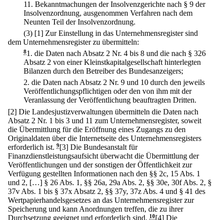
11.
Bekanntmachungen der Insolvenzgerichte nach § 9 der
Insolvenzordnung, ausgenommen Verfahren nach dem
Neunten Teil der Insolvenzordnung.
(3)
[1] Zur Einstellung in das Unternehmensregister sind
dem Unternehmensregister zu übermitteln:
8
1.
die Daten nach Absatz 2 Nr. 4 bis 8 und die nach § 326
Absatz 2 von einer Kleinstkapitalgesellschaft hinterlegten
Bilanzen durch den Betreiber des Bundesanzeigers;
2.
die Daten nach Absatz 2 Nr. 9 und 10 durch den jeweils
Veröffentlichungspflichtigen oder den von ihm mit der
Veranlassung der Veröffentlichung beauftragten Dritten.
[2] Die Landesjustizverwaltungen übermitteln die Daten nach
Absatz 2 Nr. 1 bis 3 und 11 zum Unternehmensregister, soweit
die Übermittlung für die Eröffnung eines Zugangs zu den
Originaldaten über die Internetseite des Unternehmensregisters
erforderlich ist.
9
[3] Die Bundesanstalt für
Finanzdienstleistungsaufsicht überwacht die Übermittlung der
Veröffentlichungen und der sonstigen der Öffentlichkeit zur
Verfügung gestellten Informationen nach den §§ 2c, 15 Abs. 1
und 2, […] § 26 Abs. 1, §§ 26a, 29a Abs. 2, §§ 30e, 30f Abs. 2, §
37v Abs. 1 bis § 37x Absatz 2, §§ 37y, 37z Abs. 4 und § 41 des
Wertpapierhandelsgesetzes an das Unternehmensregister zur
Speicherung und kann Anordnungen treffen, die zu ihrer
Durchsetzung geeignet und erforderlich sind.
10
[4] Die