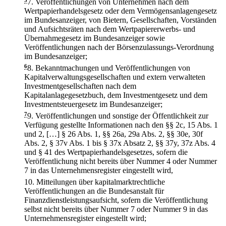
5
7.
Veröffentlichungen von Unternehmen nach dem
Wertpapierhandelsgesetz oder dem Vermögensanlagengesetz
im Bundesanzeiger, von Bietern, Gesellschaften, Vorständen
und Aufsichtsräten nach dem Wertpapiererwerbs- und
Übernahmegesetz im Bundesanzeiger sowie
Veröffentlichungen nach der Börsenzulassungs-Verordnung
im Bundesanzeiger;
6
8.
Bekanntmachungen und Veröffentlichungen von
Kapitalverwaltungsgesellschaften und extern verwalteten
Investmentgesellschaften nach dem
Kapitalanlagegesetzbuch, dem Investmentgesetz und dem
Investmentsteuergesetz im Bundesanzeiger;
7
9.
Veröffentlichungen und sonstige der Öffentlichkeit zur
Verfügung gestellte Informationen nach den §§ 2c, 15 Abs. 1
und 2, […] § 26 Abs. 1, §§ 26a, 29a Abs. 2, §§ 30e, 30f
Abs. 2, § 37v Abs. 1 bis § 37x Absatz 2, §§ 37y, 37z Abs. 4
und § 41 des Wertpapierhandelsgesetzes, sofern die
Veröffentlichung nicht bereits über Nummer 4 oder Nummer
7 in das Unternehmensregister eingestellt wird,
10.
Mitteilungen über kapitalmarktrechtliche
Veröffentlichungen an die Bundesanstalt für
Finanzdienstleistungsaufsicht, sofern die Veröffentlichung
selbst nicht bereits über Nummer 7 oder Nummer 9 in das
Unternehmensregister eingestellt wird;