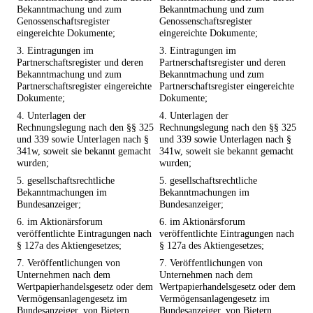
Bekanntmachung und zum
Bekanntmachung und zum
Genossenschaftsregister
Genossenschaftsregister
eingereichte Dokumente;
eingereichte Dokumente;
3. Eintragungen im
3. Eintragungen im
Partnerschaftsregister und deren
Partnerschaftsregister und deren
Bekanntmachung und zum
Bekanntmachung und zum
Partnerschaftsregister eingereichte
Partnerschaftsregister eingereichte
Dokumente;
Dokumente;
4. Unterlagen der
4. Unterlagen der
Rechnungslegung nach den §§ 325
Rechnungslegung nach den §§ 325
und 339 sowie Unterlagen nach §
und 339 sowie Unterlagen nach §
341w, soweit sie bekannt gemacht
341w, soweit sie bekannt gemacht
wurden;
wurden;
5. gesellschaftsrechtliche
5. gesellschaftsrechtliche
Bekanntmachungen im
Bekanntmachungen im
Bundesanzeiger;
Bundesanzeiger;
6. im Aktionärsforum
6. im Aktionärsforum
veröffentlichte Eintragungen nach
veröffentlichte Eintragungen nach
§ 127a des Aktiengesetzes;
§ 127a des Aktiengesetzes;
7. Veröffentlichungen von
7. Veröffentlichungen von
Unternehmen nach dem
Unternehmen nach dem
Wertpapierhandelsgesetz oder dem
Wertpapierhandelsgesetz oder dem
Vermögensanlagengesetz im
Vermögensanlagengesetz im
Bundesanzeiger, von Bietern,
Bundesanzeiger, von Bietern,