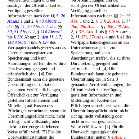
Veröffentlichungen und der
Veröffentlichungen und der
sonstigen der Öffentlichkeit zur
sonstigen der Öffentlichkeit zur
Verfügung gestellten
Verfügung gestellten
Informationen nach den §§
5, 26
Informationen nach den §§
2c, 15
Absatz
1 und 2, §
40 Absatz
1,
Abs.
1 und 2,
[…]
§
26 Abs.
1, §§
den
§§
41, 46 Absatz
2,
den
§§
26a, 29a Abs.
2, §§
30e, 30f Abs.
50, 51 Absatz
2, §
114 Absatz
1
2, §
37v Abs.
1 bis §
37x
Absatz
bis §
116
Absatz 2,
den
§§
117,
2, §§
37y, 37z Abs.
4 und §
41
des
118 Absatz
4 und §
127
des
Wertpapierhandelsgesetzes an das
Wertpapierhandelsgesetzes an das
Unternehmensregister zur
Unternehmensregister zur
Speicherung und kann
Speicherung und kann
Anordnungen treffen, die zu ihrer
Anordnungen treffen, die zu ihrer
Durchsetzung geeignet und
Durchsetzung geeignet und
erforderlich sind. [4] Die
erforderlich sind. [4] Die
Bundesanstalt kann die gebotene
Bundesanstalt kann die gebotene
Übermittlung der in Satz 3
Übermittlung der in Satz 3
genannten Veröffentlichungen, der
genannten Veröffentlichungen, der
Öffentlichkeit zur Verfügung
Öffentlichkeit zur Verfügung
gestellten Informationen und
gestellten Informationen und
Mitteilung auf Kosten des
Mitteilung auf Kosten des
Pflichtigen vornehmen, wenn die
Pflichtigen vornehmen, wenn die
Übermittlungspflicht nicht, nicht
Übermittlungspflicht nicht, nicht
richtig, nicht vollständig oder
richtig, nicht vollständig oder
nicht in der vorgeschriebenen
nicht in der vorgeschriebenen
Weise erfüllt wird. [5] Für die
Weise erfüllt wird. [5] Für die
Überwachungstätigkeit der
Überwachungstätigkeit der
Bundesanstalt gelten §
4 Abs.
3