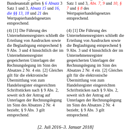
Bundesanstalt gelten §
6 Absatz
3
Satz 1 und 3,
Abs. 7, 9
und
10, §
Satz 1 und 3,
Absatz 15
und
16,
7
und
§ 8
des
die §§ 13, 18
und
21
des
Wertpapierhandelsgesetzes
Wertpapierhandelsgesetzes
entsprechend.
entsprechend.
(4) [1] Die Führung des
(4) [1] Die Führung des
Unternehmensregisters schließt die
Unternehmensregisters schließt die
Erteilung von Ausdrucken sowie
Erteilung von Ausdrucken sowie
die Beglaubigung entsprechend §
die Beglaubigung entsprechend §
9 Abs. 3 und 4 hinsichtlich der im
9 Abs. 3 und 4 hinsichtlich der im
Unternehmensregister
Unternehmensregister
gespeicherten Unterlagen der
gespeicherten Unterlagen der
Rechnungslegung im Sinn des
Rechnungslegung im Sinn des
Absatzes 2 Nr. 4 ein. [2] Gleiches
Absatzes 2 Nr. 4 ein. [2] Gleiches
gilt für die elektronische
gilt für die elektronische
Übermittlung von zum
Übermittlung von zum
Handelsregister eingereichten
Handelsregister eingereichten
Schriftstücken nach § 9 Abs. 2,
Schriftstücken nach § 9 Abs. 2,
soweit sich der Antrag auf
soweit sich der Antrag auf
Unterlagen der Rechnungslegung
Unterlagen der Rechnungslegung
im Sinn des Absatzes 2 Nr. 4
im Sinn des Absatzes 2 Nr. 4
bezieht; § 9 Abs. 3 gilt
bezieht; § 9 Abs. 3 gilt
entsprechend.
entsprechend.
[2. Juli 2016–3. Januar 2018]