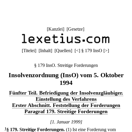
[
Kanzlei
] [
Gesetze
]
[
Titelei
] [
Inhalt
] [
Quellen
]
[
<
]
§ 179 InsO
[
>
]
§ 179 InsO. Streitige Forderungen
Insolvenzordnung (InsO) vom 5. Oktober
1994
Fünfter Teil. Befriedigung der Insolvenzgläubiger.
Einstellung des Verfahrens
Erster Abschnitt. Feststellung der Forderungen
Paragraf 179. Streitige Forderungen
[1. Januar 1999]
1
§ 179
.
Streitige Forderungen.
(1) Ist eine Forderung vom