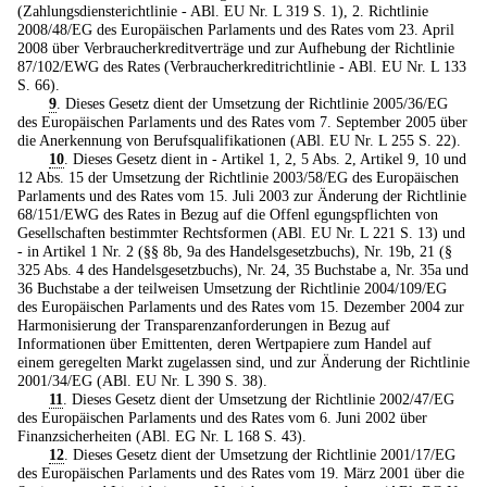
(Zahlungsdiensterichtlinie - ABl. EU Nr. L 319 S. 1), 2. Richtlinie
2008/48/EG des Europäischen Parlaments und des Rates vom 23. April
2008 über Verbraucherkreditverträge und zur Aufhebung der Richtlinie
87/102/EWG des Rates (Verbraucherkreditrichtlinie - ABl. EU Nr. L 133
S. 66).
9
. Dieses Gesetz dient der Umsetzung der Richtlinie 2005/36/EG
des Europäischen Parlaments und des Rates vom 7. September 2005 über
die Anerkennung von Berufsqualifikationen (ABl. EU Nr. L 255 S. 22).
10
. Dieses Gesetz dient in - Artikel 1, 2, 5 Abs. 2, Artikel 9, 10 und
12 Abs. 15 der Umsetzung der Richtlinie 2003/58/EG des Europäischen
Parlaments und des Rates vom 15. Juli 2003 zur Änderung der Richtlinie
68/151/EWG des Rates in Bezug auf die Offenl egungspflichten von
Gesellschaften bestimmter Rechtsformen (ABl. EU Nr. L 221 S. 13) und
- in Artikel 1 Nr. 2 (§§ 8b, 9a des Handelsgesetzbuchs), Nr. 19b, 21 (§
325 Abs. 4 des Handelsgesetzbuchs), Nr. 24, 35 Buchstabe a, Nr. 35a und
36 Buchstabe a der teilweisen Umsetzung der Richtlinie 2004/109/EG
des Europäischen Parlaments und des Rates vom 15. Dezember 2004 zur
Harmonisierung der Transparenzanforderungen in Bezug auf
Informationen über Emittenten, deren Wertpapiere zum Handel auf
einem geregelten Markt zugelassen sind, und zur Änderung der Richtlinie
2001/34/EG (ABl. EU Nr. L 390 S. 38).
11
. Dieses Gesetz dient der Umsetzung der Richtlinie 2002/47/EG
des Europäischen Parlaments und des Rates vom 6. Juni 2002 über
Finanzsicherheiten (ABl. EG Nr. L 168 S. 43).
12
. Dieses Gesetz dient der Umsetzung der Richtlinie 2001/17/EG
des Europäischen Parlaments und des Rates vom 19. März 2001 über die