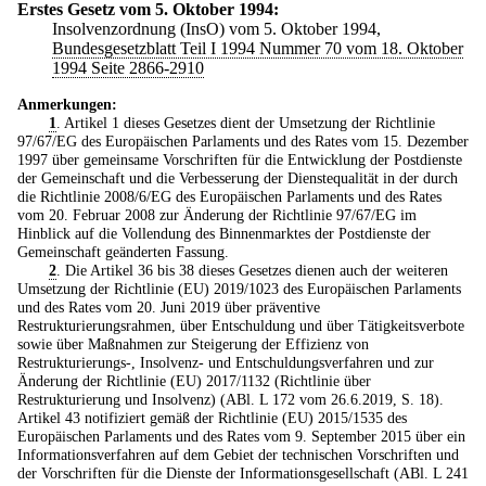
Erstes Gesetz vom 5. Oktober 1994:
Insolvenzordnung (InsO) vom 5. Oktober 1994,
Bundesgesetzblatt Teil I 1994 Nummer 70 vom 18. Oktober
1994 Seite 2866-2910
Anmerkungen:
1
. Artikel 1 dieses Gesetzes dient der Umsetzung der Richtlinie
97/67/EG des Europäischen Parlaments und des Rates vom 15. Dezember
1997 über gemeinsame Vorschriften für die Entwicklung der Postdienste
der Gemeinschaft und die Verbesserung der Dienstequalität in der durch
die Richtlinie 2008/6/EG des Europäischen Parlaments und des Rates
vom 20. Februar 2008 zur Änderung der Richtlinie 97/67/EG im
Hinblick auf die Vollendung des Binnenmarktes der Postdienste der
Gemeinschaft geänderten Fassung.
2
. Die Artikel 36 bis 38 dieses Gesetzes dienen auch der weiteren
Umsetzung der Richtlinie (EU) 2019/1023 des Europäischen Parlaments
und des Rates vom 20. Juni 2019 über präventive
Restrukturierungsrahmen, über Entschuldung und über Tätigkeitsverbote
sowie über Maßnahmen zur Steigerung der Effizienz von
Restrukturierungs-, Insolvenz- und Entschuldungsverfahren und zur
Änderung der Richtlinie (EU) 2017/1132 (Richtlinie über
Restrukturierung und Insolvenz) (ABl. L 172 vom 26.6.2019, S. 18).
Artikel 43 notifiziert gemäß der Richtlinie (EU) 2015/1535 des
Europäischen Parlaments und des Rates vom 9. September 2015 über ein
Informationsverfahren auf dem Gebiet der technischen Vorschriften und
der Vorschriften für die Dienste der Informationsgesellschaft (ABl. L 241