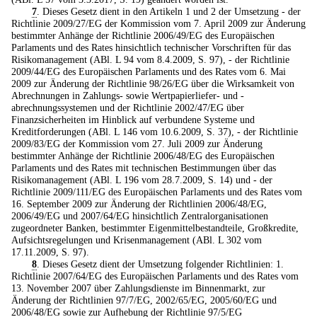
7
. Dieses Gesetz dient in den Artikeln 1 und 2 der Umsetzung - der
Richtlinie 2009/27/EG der Kommission vom 7. April 2009 zur Änderung
bestimmter Anhänge der Richtlinie 2006/49/EG des Europäischen
Parlaments und des Rates hinsichtlich technischer Vorschriften für das
Risikomanagement (ABl. L 94 vom 8.4.2009, S. 97), - der Richtlinie
2009/44/EG des Europäischen Parlaments und des Rates vom 6. Mai
2009 zur Änderung der Richtlinie 98/26/EG über die Wirksamkeit von
Abrechnungen in Zahlungs- sowie Wertpapierliefer- und -
abrechnungssystemen und der Richtlinie 2002/47/EG über
Finanzsicherheiten im Hinblick auf verbundene Systeme und
Kreditforderungen (ABl. L 146 vom 10.6.2009, S. 37), - der Richtlinie
2009/83/EG der Kommission vom 27. Juli 2009 zur Änderung
bestimmter Anhänge der Richtlinie 2006/48/EG des Europäischen
Parlaments und des Rates mit technischen Bestimmungen über das
Risikomanagement (ABl. L 196 vom 28.7.2009, S. 14) und - der
Richtlinie 2009/111/EG des Europäischen Parlaments und des Rates vom
16. September 2009 zur Änderung der Richtlinien 2006/48/EG,
2006/49/EG und 2007/64/EG hinsichtlich Zentralorganisationen
zugeordneter Banken, bestimmter Eigenmittelbestandteile, Großkredite,
Aufsichtsregelungen und Krisenmanagement (ABl. L 302 vom
17.11.2009, S. 97).
8
. Dieses Gesetz dient der Umsetzung folgender Richtlinien: 1.
Richtlinie 2007/64/EG des Europäischen Parlaments und des Rates vom
13. November 2007 über Zahlungsdienste im Binnenmarkt, zur
Änderung der Richtlinien 97/7/EG, 2002/65/EG, 2005/60/EG und
2006/48/EG sowie zur Aufhebung der Richtlinie 97/5/EG