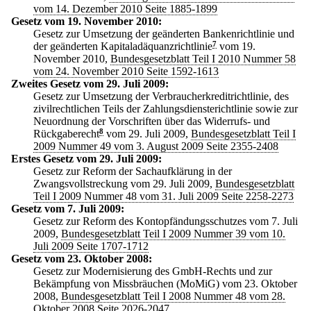
vom 14. Dezember 2010 Seite 1885-1899
Gesetz vom 19. November 2010:
Gesetz zur Umsetzung der geänderten Bankenrichtlinie und
der geänderten Kapitaladäquanzrichtlinie
7
vom 19.
November 2010,
Bundesgesetzblatt Teil I 2010 Nummer 58
vom 24. November 2010 Seite 1592-1613
Zweites Gesetz vom 29. Juli 2009:
Gesetz zur Umsetzung der Verbraucherkreditrichtlinie, des
zivilrechtlichen Teils der Zahlungsdiensterichtlinie sowie zur
Neuordnung der Vorschriften über das Widerrufs- und
Rückgaberecht
8
vom 29. Juli 2009,
Bundesgesetzblatt Teil I
2009 Nummer 49 vom 3. August 2009 Seite 2355-2408
Erstes Gesetz vom 29. Juli 2009:
Gesetz zur Reform der Sachaufklärung in der
Zwangsvollstreckung vom 29. Juli 2009,
Bundesgesetzblatt
Teil I 2009 Nummer 48 vom 31. Juli 2009 Seite 2258-2273
Gesetz vom 7. Juli 2009:
Gesetz zur Reform des Kontopfändungsschutzes vom 7. Juli
2009,
Bundesgesetzblatt Teil I 2009 Nummer 39 vom 10.
Juli 2009 Seite 1707-1712
Gesetz vom 23. Oktober 2008:
Gesetz zur Modernisierung des GmbH-Rechts und zur
Bekämpfung von Missbräuchen (MoMiG) vom 23. Oktober
2008,
Bundesgesetzblatt Teil I 2008 Nummer 48 vom 28.
Oktober 2008 Seite 2026-2047