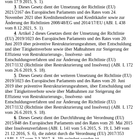
vom 17.9.2015, S. 1).
3
. Dieses Gesetz dient der Umsetzung der Richtlinie (EU)
2021/2167 des Europäischen Parlaments und des Rates vom 24.
November 2021 über Kreditdienstleister und Kreditkäufer sowie zur
Änderung der Richtlinien 2008/48/EG und 2014/17/EU (ABl. L 438
vom 8.12.2021, S. 1).
4
. Artikel 2 dieses Gesetzes dient der Umsetzung der Richtlinie
(EU) 2019/1023 des Europäischen Parlaments und des Rates vom 20.
Juni 2019 über präventive Restrukturierungsrahmen, über Entschuldung
und über Tätigkeitsverbote sowie über Maßnahmen zur Steigerung der
Effizienz von Restrukturierungs-, Insolvenz- und
Entschuldungsverfahren und zur Änderung der Richtlinie (EU)
2017/1132 (Richtlinie über Restrukturierung und Insolvenz) (ABl. L 172
vom 26.6.2019, S. 18).
5
. Dieses Gesetz dient der weiteren Umsetzung der Richtlinie (EU)
2019/1023 des Europäischen Parlaments und des Rates vom 20. Juni
2019 über präventive Restrukturierungsrahmen, über Entschuldung und
über Tätigkeitsverbote sowie über Maßnahmen zur Steigerung der
Effizienz von Restrukturierungs-, Insolvenz- und
Entschuldungsverfahren und zur Änderung der Richtlinie (EU)
2017/1132 (Richtlinie über Restrukturierung und Insolvenz) (ABl. L 172
vom 26.6.2019, S. 18).
6
. Dieses Gesetz dient der Durchführung der Verordnung (EU)
2015/848 des Europäischen Parlaments und des Rates vom 20. Mai 2015
über Insolvenzverfahren (ABl. L 141 vom 5.6.2015, S. 19; L 349 vom
21.12.2016, S. 6), die zuletzt durch die Verordnung (EU) 2017/353
(ABl. L 57 vom 3.3.2017, S. 19) geändert worden ist.