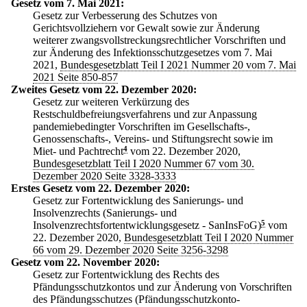
Gesetz vom 7. Mai 2021:
Gesetz zur Verbesserung des Schutzes von
Gerichtsvollziehern vor Gewalt sowie zur Änderung
weiterer zwangsvollstreckungsrechtlicher Vorschriften und
zur Änderung des Infektionsschutzgesetzes vom 7. Mai
2021,
Bundesgesetzblatt Teil I 2021 Nummer 20 vom 7. Mai
2021 Seite 850-857
Zweites Gesetz vom 22. Dezember 2020:
Gesetz zur weiteren Verkürzung des
Restschuldbefreiungsverfahrens und zur Anpassung
pandemiebedingter Vorschriften im Gesellschafts-,
Genossenschafts-, Vereins- und Stiftungsrecht sowie im
Miet- und Pachtrecht
4
vom 22. Dezember 2020,
Bundesgesetzblatt Teil I 2020 Nummer 67 vom 30.
Dezember 2020 Seite 3328-3333
Erstes Gesetz vom 22. Dezember 2020:
Gesetz zur Fortentwicklung des Sanierungs- und
Insolvenzrechts (Sanierungs- und
Insolvenzrechtsfortentwicklungsgesetz - SanInsFoG)
5
vom
22. Dezember 2020,
Bundesgesetzblatt Teil I 2020 Nummer
66 vom 29. Dezember 2020 Seite 3256-3298
Gesetz vom 22. November 2020:
Gesetz zur Fortentwicklung des Rechts des
Pfändungsschutzkontos und zur Änderung von Vorschriften
des Pfändungsschutzes (Pfändungsschutzkonto-