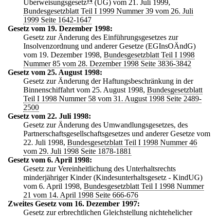
Überweisungsgesetz
14
(ÜG) vom 21. Juli 1999,
Bundesgesetzblatt Teil I 1999 Nummer 39 vom 26. Juli
1999 Seite 1642-1647
Gesetz vom 19. Dezember 1998:
Gesetz zur Änderung des Einführungsgesetzes zur
Insolvenzordnung und anderer Gesetze (EGInsOÄndG)
vom 19. Dezember 1998,
Bundesgesetzblatt Teil I 1998
Nummer 85 vom 28. Dezember 1998 Seite 3836-3842
Gesetz vom 25. August 1998:
Gesetz zur Änderung der Haftungsbeschränkung in der
Binnenschiffahrt vom 25. August 1998,
Bundesgesetzblatt
Teil I 1998 Nummer 58 vom 31. August 1998 Seite 2489-
2500
Gesetz vom 22. Juli 1998:
Gesetz zur Änderung des Umwandlungsgesetzes, des
Partnerschaftsgesellschaftsgesetzes und anderer Gesetze vom
22. Juli 1998,
Bundesgesetzblatt Teil I 1998 Nummer 46
vom 29. Juli 1998 Seite 1878-1881
Gesetz vom 6. April 1998:
Gesetz zur Vereinheitlichung des Unterhaltsrechts
minderjähriger Kinder (Kindesunterhaltsgesetz - KindUG)
vom 6. April 1998,
Bundesgesetzblatt Teil I 1998 Nummer
21 vom 14. April 1998 Seite 666-676
Zweites Gesetz vom 16. Dezember 1997:
Gesetz zur erbrechtlichen Gleichstellung nichtehelicher