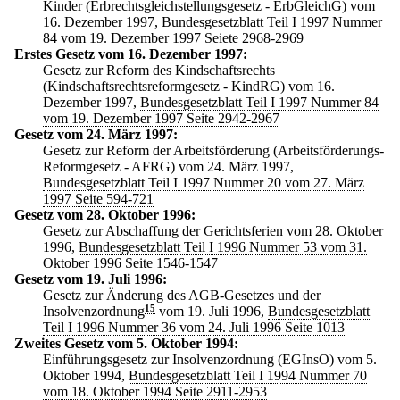
Kinder (Erbrechtsgleichstellungsgesetz - ErbGleichG) vom
16. Dezember 1997, Bundesgesetzblatt Teil I 1997 Nummer
84 vom 19. Dezember 1997 Seiete 2968-2969
Erstes Gesetz vom 16. Dezember 1997:
Gesetz zur Reform des Kindschaftsrechts
(Kindschaftsrechtsreformgesetz - KindRG) vom 16.
Dezember 1997,
Bundesgesetzblatt Teil I 1997 Nummer 84
vom 19. Dezember 1997 Seite 2942-2967
Gesetz vom 24. März 1997:
Gesetz zur Reform der Arbeitsförderung (Arbeitsförderungs-
Reformgesetz - AFRG) vom 24. März 1997,
Bundesgesetzblatt Teil I 1997 Nummer 20 vom 27. März
1997 Seite 594-721
Gesetz vom 28. Oktober 1996:
Gesetz zur Abschaffung der Gerichtsferien vom 28. Oktober
1996,
Bundesgesetzblatt Teil I 1996 Nummer 53 vom 31.
Oktober 1996 Seite 1546-1547
Gesetz vom 19. Juli 1996:
Gesetz zur Änderung des AGB-Gesetzes und der
Insolvenzordnung
15
vom 19. Juli 1996,
Bundesgesetzblatt
Teil I 1996 Nummer 36 vom 24. Juli 1996 Seite 1013
Zweites Gesetz vom 5. Oktober 1994:
Einführungsgesetz zur Insolvenzordnung (EGInsO) vom 5.
Oktober 1994,
Bundesgesetzblatt Teil I 1994 Nummer 70
vom 18. Oktober 1994 Seite 2911-2953