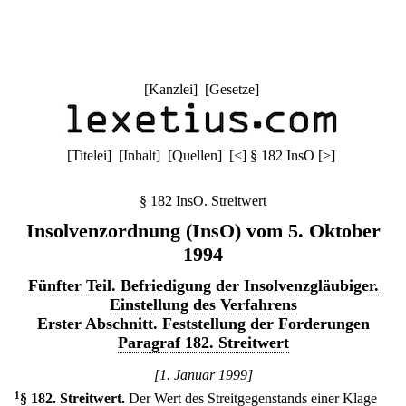
[
Kanzlei
] [
Gesetze
]
[
Titelei
] [
Inhalt
] [
Quellen
]
[
<
]
§ 182 InsO
[
>
]
§ 182 InsO. Streitwert
Insolvenzordnung (InsO) vom 5. Oktober
1994
Fünfter Teil. Befriedigung der Insolvenzgläubiger.
Einstellung des Verfahrens
Erster Abschnitt. Feststellung der Forderungen
Paragraf 182. Streitwert
[1. Januar 1999]
1
§ 182
.
Streitwert.
Der Wert des Streitgegenstands einer Klage