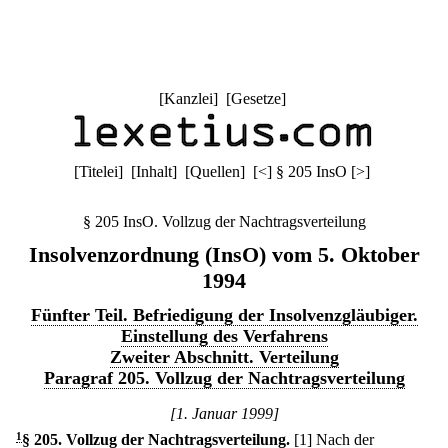
[
Kanzlei
] [
Gesetze
]
[
Titelei
] [
Inhalt
] [
Quellen
]
[
<
]
§ 205 InsO
[
>
]
§ 205 InsO. Vollzug der Nachtragsverteilung
Insolvenzordnung (InsO) vom 5. Oktober
1994
Fünfter Teil. Befriedigung der Insolvenzgläubiger.
Einstellung des Verfahrens
Zweiter Abschnitt. Verteilung
Paragraf 205. Vollzug der Nachtragsverteilung
[1. Januar 1999]
1
§ 205
.
Vollzug der Nachtragsverteilung.
[1] Nach der