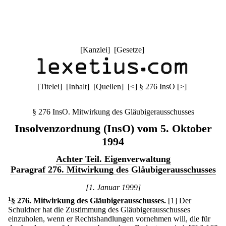
[
Kanzlei
] [
Gesetze
]
[
Titelei
] [
Inhalt
] [
Quellen
]
[
<
]
§ 276 InsO
[
>
]
§ 276 InsO. Mitwirkung des Gläubigerausschusses
Insolvenzordnung (InsO) vom 5. Oktober
1994
Achter Teil. Eigenverwaltung
Paragraf 276. Mitwirkung des Gläubigerausschusses
[1. Januar 1999]
1
§ 276
.
Mitwirkung des Gläubigerausschusses.
[1] Der
Schuldner hat die Zustimmung des Gläubigerausschusses
einzuholen, wenn er Rechtshandlungen vornehmen will, die für