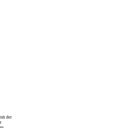
mit der
r
em