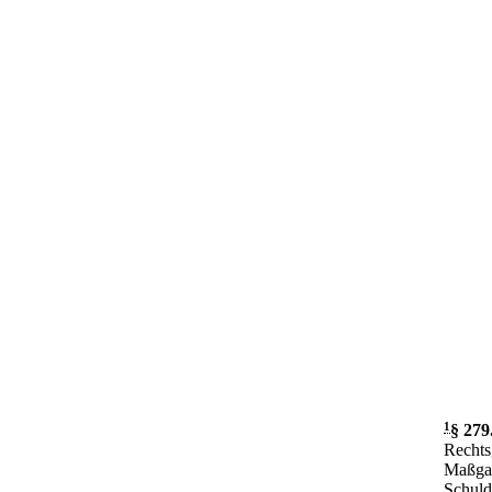
1
§ 279
Rechts
Maßgab
Schuld