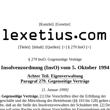
[
Kanzlei
] [
Gesetze
]
[
Titelei
] [
Inhalt
] [
Quellen
]
[
<
]
§ 279 InsO
[
>
]
§ 279 InsO. Gegenseitige Verträge
Insolvenzordnung (InsO) vom 5. Oktober 1994
Achter Teil. Eigenverwaltung
Paragraf 279. Gegenseitige Verträge
[1. Januar 1999]
.
Gegenseitige Verträge.
[1] Die Vorschriften über die Erfüllung der
geschäfte und die Mitwirkung des Betriebsrats (§§ 103 bis 128) gelten 
e, daß an die Stelle des Insolvenzverwalters der Schuldner tritt.
[2] De
ner soll seine Rechte nach diesen Vorschriften im Einvernehmen mit d