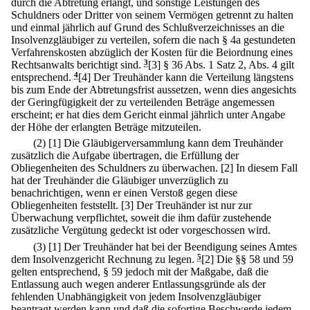
durch die Abtretung erlangt, und sonstige Leistungen des
Schuldners oder Dritter von seinem Vermögen getrennt zu halten
und einmal jährlich auf Grund des Schlußverzeichnisses an die
Insolvenzgläubiger zu verteilen, sofern die nach § 4a gestundeten
Verfahrenskosten abzüglich der Kosten für die Beiordnung eines
Rechtsanwalts berichtigt sind.
3
[3] § 36 Abs. 1 Satz 2, Abs. 4 gilt
entsprechend.
4
[4] Der Treuhänder kann die Verteilung längstens
bis zum Ende der Abtretungsfrist aussetzen, wenn dies angesichts
der Geringfügigkeit der zu verteilenden Beträge angemessen
erscheint; er hat dies dem Gericht einmal jährlich unter Angabe
der Höhe der erlangten Beträge mitzuteilen.
(2)
[1] Die Gläubigerversammlung kann dem Treuhänder
zusätzlich die Aufgabe übertragen, die Erfüllung der
Obliegenheiten des Schuldners zu überwachen.
[2] In diesem Fall
hat der Treuhänder die Gläubiger unverzüglich zu
benachrichtigen, wenn er einen Verstoß gegen diese
Obliegenheiten feststellt.
[3] Der Treuhänder ist nur zur
Überwachung verpflichtet, soweit die ihm dafür zustehende
zusätzliche Vergütung gedeckt ist oder vorgeschossen wird.
(3)
[1] Der Treuhänder hat bei der Beendigung seines Amtes
dem Insolvenzgericht Rechnung zu legen.
5
[2] Die §§ 58 und 59
gelten entsprechend, § 59 jedoch mit der Maßgabe, daß die
Entlassung auch wegen anderer Entlassungsgründe als der
fehlenden Unabhängigkeit von jedem Insolvenzgläubiger
beantragt werden kann und daß die sofortige Beschwerde jedem