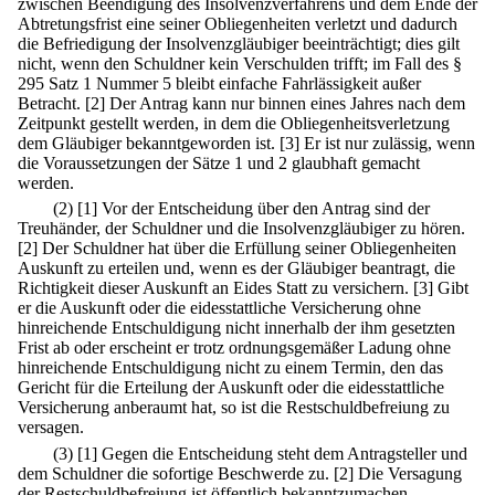
zwischen Beendigung des Insolvenzverfahrens und dem Ende der
Abtretungsfrist eine seiner Obliegenheiten verletzt und dadurch
die Befriedigung der Insolvenzgläubiger beeinträchtigt; dies gilt
nicht, wenn den Schuldner kein Verschulden trifft; im Fall des §
295 Satz 1 Nummer 5 bleibt einfache Fahrlässigkeit außer
Betracht.
[2] Der Antrag kann nur binnen eines Jahres nach dem
Zeitpunkt gestellt werden, in dem die Obliegenheitsverletzung
dem Gläubiger bekanntgeworden ist.
[3] Er ist nur zulässig, wenn
die Voraussetzungen der Sätze 1 und 2 glaubhaft gemacht
werden.
(2)
[1] Vor der Entscheidung über den Antrag sind der
Treuhänder, der Schuldner und die Insolvenzgläubiger zu hören.
[2] Der Schuldner hat über die Erfüllung seiner Obliegenheiten
Auskunft zu erteilen und, wenn es der Gläubiger beantragt, die
Richtigkeit dieser Auskunft an Eides Statt zu versichern.
[3] Gibt
er die Auskunft oder die eidesstattliche Versicherung ohne
hinreichende Entschuldigung nicht innerhalb der ihm gesetzten
Frist ab oder erscheint er trotz ordnungsgemäßer Ladung ohne
hinreichende Entschuldigung nicht zu einem Termin, den das
Gericht für die Erteilung der Auskunft oder die eidesstattliche
Versicherung anberaumt hat, so ist die Restschuldbefreiung zu
versagen.
(3)
[1] Gegen die Entscheidung steht dem Antragsteller und
dem Schuldner die sofortige Beschwerde zu.
[2] Die Versagung
der Restschuldbefreiung ist öffentlich bekanntzumachen.