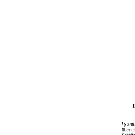
1
§ 349
über e