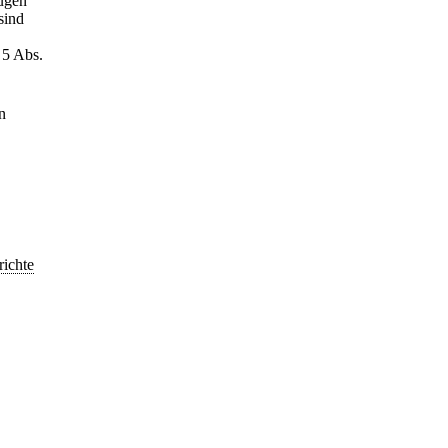
eugen
sind
 5 Abs.
n
richte