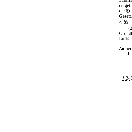
Schiffs
einget
die §§
Gesetz
3, §§ 
(
Grundb
Luftfa
Anmer
1
.
§ 348