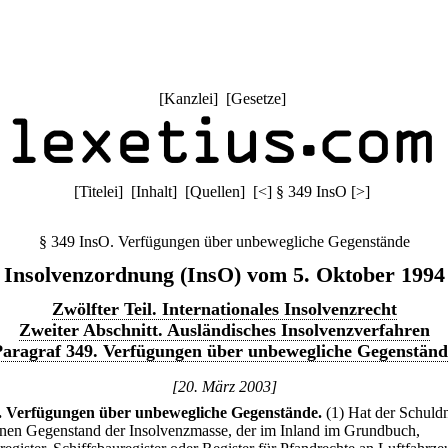
[
Kanzlei
] [
Gesetze
]
[
Titelei
] [
Inhalt
] [
Quellen
]
[
<
]
§ 349 InsO
[
>
]
§ 349 InsO. Verfügungen über unbewegliche Gegenstände
Insolvenzordnung (InsO) vom 5. Oktober 1994
Zwölfter Teil. Internationales Insolvenzrecht
Zweiter Abschnitt. Ausländisches Insolvenzverfahren
Paragraf 349. Verfügungen über unbewegliche Gegenständ
[20. März 2003]
.
Verfügungen über unbewegliche Gegenstände.
(1) Hat der Schuld
inen Gegenstand der Insolvenzmasse, der im Inland im Grundbuch,