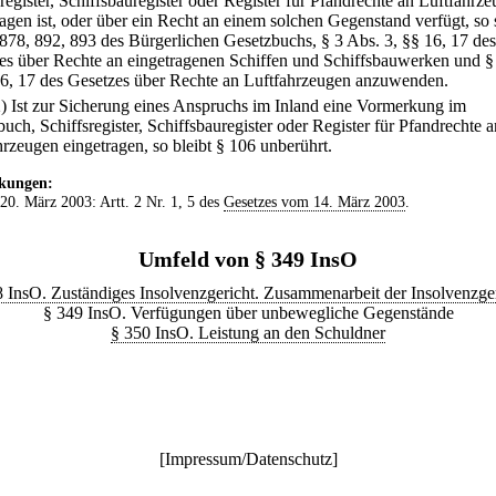
register, Schiffsbauregister oder Register für Pfandrechte an Luftfahrz
ragen ist, oder über ein Recht an einem solchen Gegenstand verfügt, so 
 878, 892, 893 des Bürgerlichen Gesetzbuchs, § 3 Abs. 3, §§ 16, 17 des
es über Rechte an eingetragenen Schiffen und Schiffsbauwerken und §
16, 17 des Gesetzes über Rechte an Luftfahrzeugen anzuwenden.
2) Ist zur Sicherung eines Anspruchs im Inland eine Vormerkung im
uch, Schiffsregister, Schiffsbauregister oder Register für Pfandrechte a
hrzeugen eingetragen, so bleibt § 106 unberührt.
kungen:
 20. März 2003: Artt. 2 Nr. 1, 5 des
Gesetzes vom 14. März 2003
.
Umfeld von § 349 InsO
 InsO. Zuständiges Insolvenzgericht. Zusammenarbeit der Insolvenzge
§ 349 InsO. Verfügungen über unbewegliche Gegenstände
§ 350 InsO. Leistung an den Schuldner
[
Impressum/Datenschutz
]