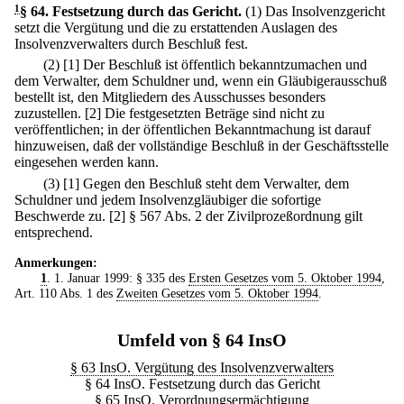
1
§ 64
.
Festsetzung durch das Gericht.
(1) Das Insolvenzgericht
setzt die Vergütung und die zu erstattenden Auslagen des
Insolvenzverwalters durch Beschluß fest.
(2)
[1] Der Beschluß ist öffentlich bekanntzumachen und
dem Verwalter, dem Schuldner und, wenn ein Gläubigerausschuß
bestellt ist, den Mitgliedern des Ausschusses besonders
zuzustellen.
[2] Die festgesetzten Beträge sind nicht zu
veröffentlichen; in der öffentlichen Bekanntmachung ist darauf
hinzuweisen, daß der vollständige Beschluß in der Geschäftsstelle
eingesehen werden kann.
(3)
[1] Gegen den Beschluß steht dem Verwalter, dem
Schuldner und jedem Insolvenzgläubiger die sofortige
Beschwerde zu.
[2] § 567 Abs. 2 der Zivilprozeßordnung gilt
entsprechend.
Anmerkungen:
1
. 1. Januar 1999: § 335 des
Ersten Gesetzes vom 5. Oktober 1994
,
Art. 110 Abs. 1 des
Zweiten Gesetzes vom 5. Oktober 1994
.
Umfeld von § 64 InsO
§ 63 InsO. Vergütung des Insolvenzverwalters
§ 64 InsO. Festsetzung durch das Gericht
§ 65 InsO. Verordnungsermächtigung