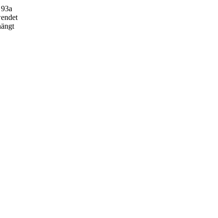
 93a
wendet
hängt