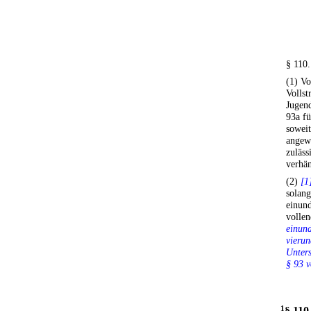
§ 110.
(1) Vo
Vollst
Jugend
93a f
soweit
angew
zuläs
verhän
(2)
[1
solan
einund
vollen
einund
vierun
Unters
§ 93 v
1
§ 110