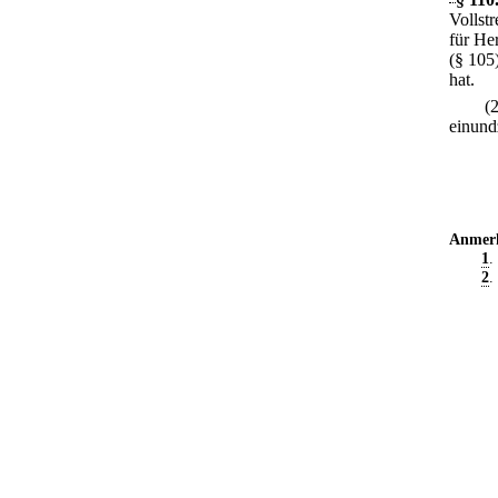
Vollst
für He
(§ 105
hat.
(
einund
Anmer
1
.
2
.