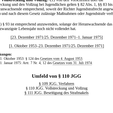
reckung und den Vollzug bei Jugendlichen gelten § 82 Abs. 1, §§ 83 bis
ranwachsende entsprechend, soweit der Richter Jugendstrafrecht ange
) und nach diesem Gesetz zulässige Maßnahmen oder Jugendstrafe ver
2) § 93 ist entsprechend anzuwenden, solange der Heranwachsende das
zwanzigste Lebensjahr noch nicht vollendet hat.
[23. Dezember 1971/25. Dezember 1971–1. Januar 1975]
[1. Oktober 1953–23. Dezember 1971/25. Dezember 1971]
kungen:
 1. Oktober 1953: § 124 des
Gesetzes vom 4. August 1953
.
 1. Januar 1975: Artt. 7 Nr. 4, 12 des
Gesetzes vom 31. Juli 1974
.
Umfeld von § 110 JGG
§ 109 JGG. Verfahren
§ 110 JGG. Vollstreckung und Vollzug
§ 111 JGG. Beseitigung des Strafmakels