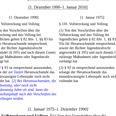
[1. Dezember 1990–1. Januar 2010]
[1. Dezember 1990]
[1. Januar 1975]
 Vollstreckung und Vollzug
§ 110. Vollstreckung und Vollzug
n den Vorschriften über die
(1) Von den Vorschriften über die
reckung und den Vollzug bei
Vollstreckung und den Vollzug bei
lichen gelten § 82 Abs. 1, §§ 83 bis
Jugendlichen gelten § 82 Abs. 1, §§ 83
ür Heranwachsende entsprechend,
93a für Heranwachsende entsprechend,
 der Richter Jugendstrafrecht
soweit der Richter Jugendstrafrecht
endet (§ 105) und nach diesem Gesetz
angewendet (§ 105) und nach diesem 
sige Maßnahmen oder Jugendstrafe
zulässige Maßnahmen oder Jugendstraf
gt hat.
verhängt hat.
]
§ 93 ist entsprechend anzuwenden,
(2) § 93 ist entsprechend anzuwenden,
ge der
zur Tatzeit
Heranwachsende das
solange der Heranwachsende das
zwanzigste Lebensjahr noch nicht
einundzwanzigste Lebensjahr noch nic
det hat.
[2] Bei Heranwachsenden, die
vollendet hat.
zwanzig, aber noch nicht
dzwanzig Jahre alt sind, kann die
uchungshaft nach den Vorschriften des
ollzogen werden.
[1. Januar 1975–1. Dezember 1990]
.
Vollstreckung und Vollzug.
2
(1) Von den Vorschriften über die