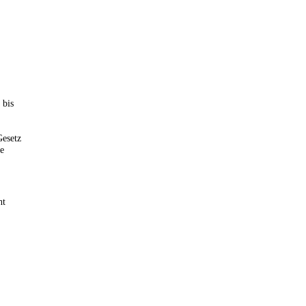
 bis
Gesetz
e
ht