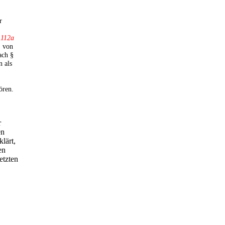
r
 112a
,
von
ach §
n als
ören.
r
en
klärt,
en
etzten