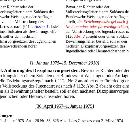
der Richter oder der
Bevor der Richter oder der
reckungsleiter einem Soldaten der
Vollstreckungsleiter einem Soldaten de
swehr Weisungen oder Auflagen
Bundeswehr Weisungen oder Auflagen
t, von der Vollstreckung des
erteilt,
die Erziehungsmaßregel nach §
arrestes nach § 112c
Absatz 1
absieht
Nr. 2 anordnet oder für erledigt erklärt
inen Soldaten als Bewährungshelfer
der Vollstreckung des Jugendarrestes n
lt, soll er den nächsten
112c
Abs. 2
absieht oder einen Soldate
linarvorgesetzten des Jugendlichen
Bewährungshelfer bestellt, soll er den
Heranwachsenden hören.
nächsten Disziplinarvorgesetzten des
Jugendlichen oder Heranwachsenden h
[1. Januar 1975–15. Dezember 2010]
d
.
Anhörung des Disziplinarvorgesetzten.
Bevor der Richter oder de
reckungsleiter einem Soldaten der Bundeswehr Weisungen oder Auflag
, die Erziehungsmaßregel nach § 112a Nr. 2 anordnet oder für erledigt er
r Vollstreckung des Jugendarrestes nach § 112c Abs. 2 absieht oder ein
n als Bewährungshelfer bestellt, soll er den nächsten Disziplinarvorges
gendlichen oder Heranwachsenden hören.
[30. April 1957–1. Januar 1975]
kungen:
 1. Januar 1975: Artt. 26 Nr. 53, 326 Abs. 1 des
Gesetzes vom 2. März 1974
.