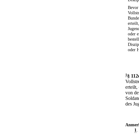
Bevor 
Vollst
Bunde
erteil
Jugend
oder e
bestel
Diszip
oder 
1
§ 112
Vollst
erteilt
von de
Soldate
des Ju
Anmer
1
.