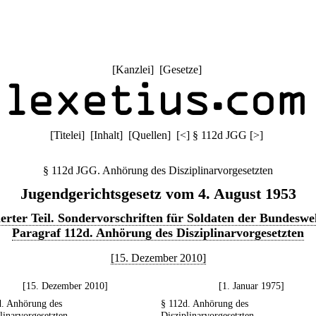
[
Kanzlei
] [
Gesetze
]
[
Titelei
] [
Inhalt
] [
Quellen
]
[
<
]
§ 112d JGG
[
>
]
§ 112d JGG. Anhörung des Disziplinarvorgesetzten
Jugendgerichtsgesetz vom 4. August 1953
erter Teil. Sondervorschriften für Soldaten der Bundeswe
Paragraf 112d. Anhörung des Disziplinarvorgesetzten
[15. Dezember 2010]
[15. Dezember 2010]
[1. Januar 1975]
d. Anhörung des
§ 112d. Anhörung des
linarvorgesetzten
Disziplinarvorgesetzten