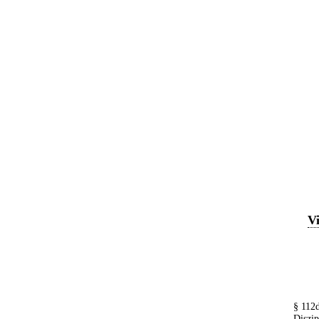
Vi
§ 112
Diszip